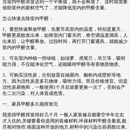
当室内甲醛浓度达到一个平衡值，就不会释放了。这时就需要
借助室外的新鲜空气了，才能降低室内的甲醛含量。
怎么快速去除室内甲醛：
1、要想快速释放甲醛，先要升高室内的温度，特别是夏天，
甲醛更易散发出来，如将室内门窗关闭，将空调温度调高，人
出来后，让甲醛释放。过段时间，再打开门窗通风，就能减少
室内的甲醛含量。
2、可在室内种植一些绿植，如绿萝、虎尾兰，吊兰等，吸咐
能力强，不仅能净化空气，还能吸咐甲醛等有害物质物质。
3、可购买活性炭，分别放置在抽屉内、橱柜内或壁柜等地
方。因为活性炭是多孔物体，吸咐力强。而且价格便宜。但是
活性炭易饱和，一般使用1个月后就要更换一次了，否则会产
生二次污染，对人体造成危害。
一、家具甲醛多久能挥发完
我觉得甲醛挥发得好几个月 一般人家装修后都要空半年左右
才入住的,关键要看你选用的装修材料,环保材料甲醛含量底,散
尽相对快些.墙面这种开放的地方,材料中的污染出容易散出来,