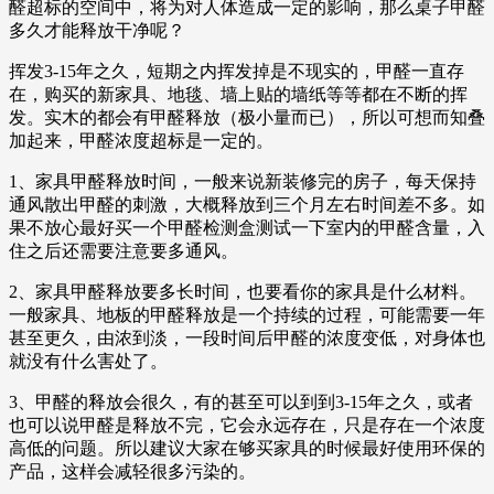
醛超标的空间中，将为对人体造成一定的影响，那么桌子甲醛
多久才能释放干净呢？
挥发3-15年之久，短期之内挥发掉是不现实的，甲醛一直存
在，购买的新家具、地毯、墙上贴的墙纸等等都在不断的挥
发。实木的都会有甲醛释放（极小量而已），所以可想而知叠
加起来，甲醛浓度超标是一定的。
1、家具甲醛释放时间，一般来说新装修完的房子，每天保持
通风散出甲醛的刺激，大概释放到三个月左右时间差不多。如
果不放心最好买一个甲醛检测盒测试一下室内的甲醛含量，入
住之后还需要注意要多通风。
2、家具甲醛释放要多长时间，也要看你的家具是什么材料。
一般家具、地板的甲醛释放是一个持续的过程，可能需要一年
甚至更久，由浓到淡，一段时间后甲醛的浓度变低，对身体也
就没有什么害处了。
3、甲醛的释放会很久，有的甚至可以到到3-15年之久，或者
也可以说甲醛是释放不完，它会永远存在，只是存在一个浓度
高低的问题。所以建议大家在够买家具的时候最好使用环保的
产品，这样会减轻很多污染的。