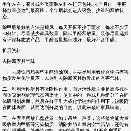
半年左右，家具或各类家装材料在打开包装3~5个月内，甲醛
释放量会达到最高峰，半年后就会进入缓慢、少量的释放状
态。
除甲醛最好的方法是通风，每天开窗不少于两次，每次不少于
30分钟。尽量减少家具数量，降低甲醛释放量。装修尽量选择
有环保标志的产品，甲醛含量越低越好，最好不含甲醛。
扩展资料
去除新家具气味
一、去装饰市场买些甲醛清除剂，主要是利用氨化合物与有害
物质发生化学反应，以达到去除新家具散发出的有害气体。
二、利用活性炭具有吸附性作用，而这活性炭主要是靠多孔性
固体吸附剂处理气态污染物，使其中的一种或几种组分子在固
体吸附剂表面，然后在分子引力或化学键力的作用下，被吸附
在固体表面，从而达到分离的目的，以此来减轻家具味道。
三、在家里摆放几盆盆景，如：吊兰、芦荟，这些植物能大量
吸收室内甲醛等污染物质，消除并防止室内空气污染，还能有
效促进睡眠，能去掉30%—40%的家具味道，打开窗户通风，