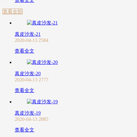
查看全文
查看全部
真皮沙发-21
2020-04-13
2584
查看全文
真皮沙发-20
2020-04-13
2777
查看全文
真皮沙发-19
2020-04-13
2885
查看全文