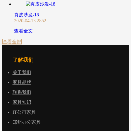
真皮沙发-18
2020-04-13
2852
查看全文
查看全部
了解我们
关于我们
家具品牌
联系我们
家具知识
IT公司家具
郑州办公家具