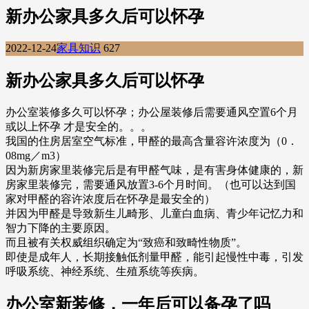
新办公家具多久后可以怀孕
2022-12-24
家具知识
627
新办公家具多久后可以怀孕
办公室装修多久可以怀孕；办公屋装修后需要通风空置6个月
或以上怀孕 才是安全的。。。
我国的住房居室空气标准，甲醛的最高含量容许浓度为（0．
08mg／m3）
因为新房家里装修完后是有甲醛气味，是有害身体健康的，新
房家里装修完，需要通风放置3-6个月时间。（也可以达到国
家对甲醛的容许浓度后在怀孕是最安全的）
并因为甲醛是导致新生儿畸形、儿童白血病、青少年记忆力和
智力下降的主要原因。
而且被有关权威组织确定为“致癌和致畸性物质”。
即使是成年人，长期接触低剂量甲醛，能引起慢性中毒，引发
呼吸系统、神经系统、生殖系统等疾病。
办公室新装修，一年后可以备孕了吗