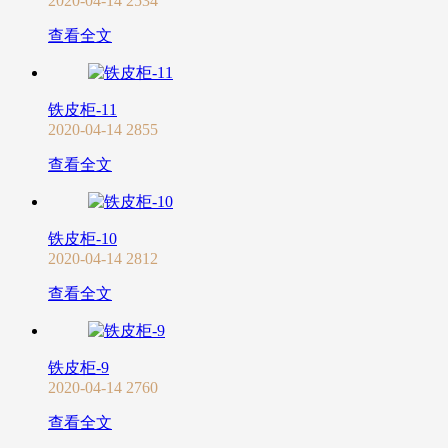
2020-04-14
2534
查看全文
铁皮柜-11
2020-04-14
2855
查看全文
铁皮柜-10
2020-04-14
2812
查看全文
铁皮柜-9
2020-04-14
2760
查看全文