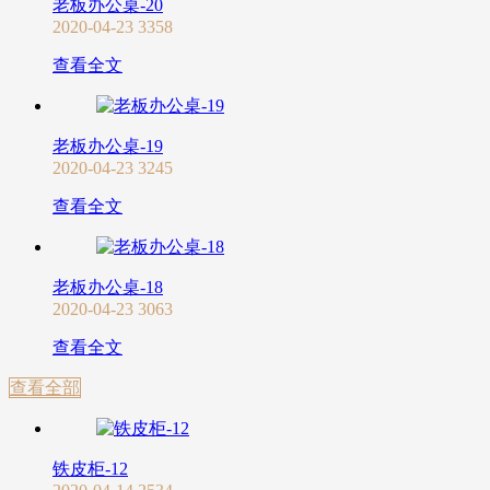
老板办公桌-20
2020-04-23
3358
查看全文
老板办公桌-19
2020-04-23
3245
查看全文
老板办公桌-18
2020-04-23
3063
查看全文
查看全部
铁皮柜-12