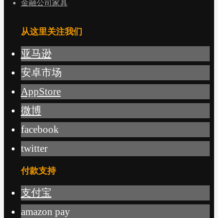
金融公司家具
从这里关注我们
亚马逊
安卓市场
AppStore
微博
facebook
twitter
付款支持
支付宝
amazon pay