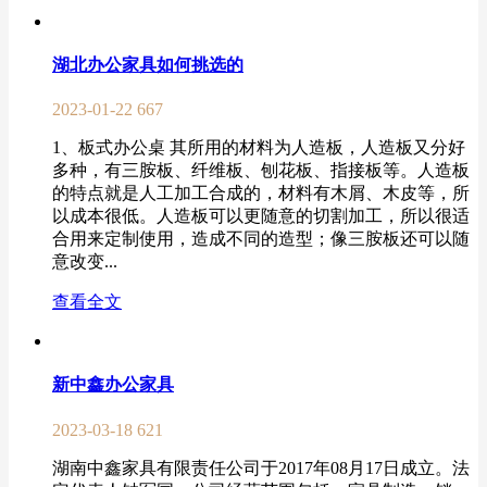
湖北办公家具如何挑选的
2023-01-22
667
1、板式办公桌 其所用的材料为人造板，人造板又分好
多种，有三胺板、纤维板、刨花板、指接板等。人造板
的特点就是人工加工合成的，材料有木屑、木皮等，所
以成本很低。人造板可以更随意的切割加工，所以很适
合用来定制使用，造成不同的造型；像三胺板还可以随
意改变...
查看全文
新中鑫办公家具
2023-03-18
621
湖南中鑫家具有限责任公司于2017年08月17日成立。法