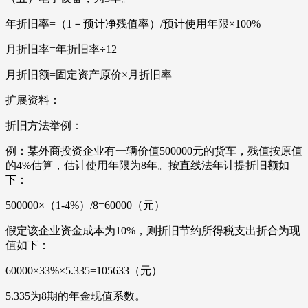
年折旧率=（1－预计净残值率）/预计使用年限×100%
月折旧率=年折旧率÷12
月折旧额=固定资产原价×月折旧率
扩展资料：
折旧方法举例：
例：某外商投资企业有一辆价值500000元的货车，残值按原值
的4%估算，估计使用年限为8年。按直线法年计提折旧额如
下：
500000×（1-4%）/8=60000（元）
假定该企业资金成本为10%，则折旧节约所得税支出折合为现
值如下：
60000×33%×5.335=105633（元）
5.335为8期的年金现值系数。