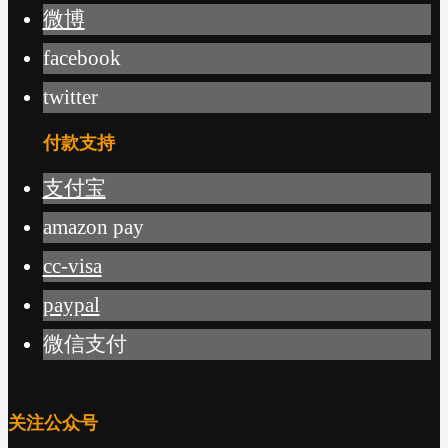
微博
facebook
twitter
付款支持
支付宝
amazon pay
cc-visa
paypal
微信支付
关注公众号