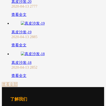
真皮沙发-20
2020-04-13
2777
查看全文
真皮沙发-19
2020-04-13
2885
查看全文
真皮沙发-18
2020-04-13
2852
查看全文
查看全部
了解我们