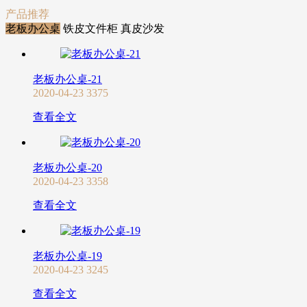
产品推荐
老板办公桌
铁皮文件柜
真皮沙发
老板办公桌-21
2020-04-23
3375
查看全文
老板办公桌-20
2020-04-23
3358
查看全文
老板办公桌-19
2020-04-23
3245
查看全文