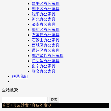
昌平区办公家具
朝阳区办公家具
沈阳办公家具
河北办公家具
济南办公家具
海淀区办公家具
石家庄办公家具
石景山办公家具
西城区办公家具
通州区办公家具
鄂尔多斯办公家具
门头沟办公家具
集宁办公家具
顺义办公家具
联系我们
全站搜索
首页
/
真皮沙发
/ 真皮沙发-3