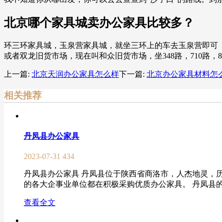
北京哪个家具城卖办公家具比较多？
环三环家具城，玉泉营家具城，就坐三环上的车去玉泉营即可
或者双龙旧货市场，现在叫和众旧货市场，坐348路，710路，82
上一篇:
北京天润办公家具怎么样
下一篇:
北京办公家具材料怎
相关推荐
丹凤县办公家具
2023-07-31
434
丹凤县办公家具 丹凤县位于陕西省商洛市，人杰地灵，
的各大企事业单位都在积极采购优质办公家具。 丹凤县的
查看全文