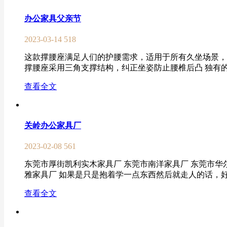
办公家具父亲节
2023-03-14
518
这款撑腰座满足人们的护腰需求，适用于所有久坐场景，
撑腰座采用三角支撑结构，纠正坐姿防止腰椎后凸 独有的
查看全文
关岭办公家具厂
2023-02-08
561
东莞市厚街凯利实木家具厂 东莞市南洋家具厂 东莞市华尔
雅家具厂 如果是只是抱着学一点东西然后就走人的话，好
查看全文