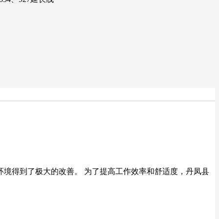
环境得到了极大的改善。 为了提高工作效率和舒适度，丹凤县