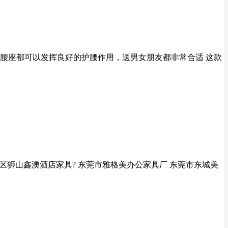
腰座都可以发挥良好的护腰作用，送男女朋友都非常合适 这款
海区狮山鑫澳酒店家具? 东莞市雅格美办公家具厂 东莞市东城美