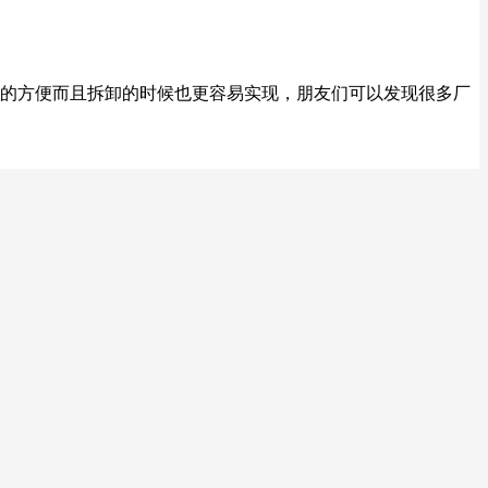
的方便而且拆卸的时候也更容易实现，朋友们可以发现很多厂