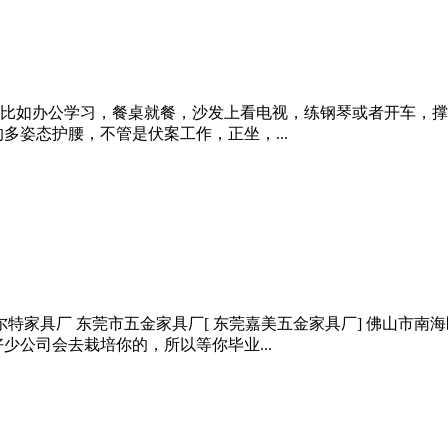
比如办公学习，餐桌就餐，沙发上看电视，练钢琴或者开车，撑
多姿态护腰，不管是伏案工作，正坐，...
特家具厂 东莞市五金家具厂[ 东莞嘉美五金家具厂] 佛山市南
少公司会去栽培你的，所以等你毕业...