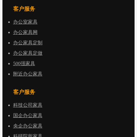
客户服务
办公室家具
办公家具网
办公家具定制
办公家具定做
500强家具
附近办公家具
客户服务
科技公司家具
国企办公家具
央企办公家具
科研院所家具