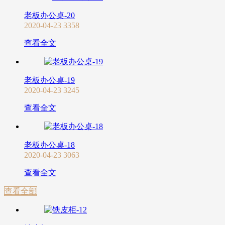
老板办公桌-20
2020-04-23
3358
查看全文
老板办公桌-19
2020-04-23
3245
查看全文
老板办公桌-18
2020-04-23
3063
查看全文
查看全部