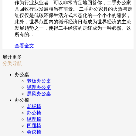
作为行业从业者，可以非常肯定地回答你，二手办公家
具回收行业发展相当有前景。 二手办公家具的火热与走
红仅仅是低碳环保生活方式常态化的一个小小的缩影，
此外，世界范围内的循环经济日渐成为世界经济的主流
发展趋势之一，使得二手经济的走红成为一种必然。这
所有的...
查看全文
展开更多
分类导航
办公桌
老板办公桌
经理办公桌
屏风办公桌
办公椅
老板椅
办公椅
经理椅
四腿椅
会议椅