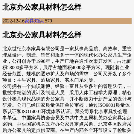
北京办公家具材料怎么样
2022-12-16
家具知识
579
北京办公家具材料怎么样
北京世纪京泰家具有限公司是一家从事高品质、高效率、重管
理及设计、制造、销售和服务于一体的现代化办公家具生产企
业，公司创办于1998年，生产厂地在通州次渠开发区，占地面
积58000多平方米，展厅占地面积4000余平方米。现随着企业
经营范围、规模的逐步扩大及市场的需求，公司又开发了多个
项目：学生家具、酒店家具、实木门系列等。
公司拥有一个知识渊博、经验丰富且从业多年的管理队伍，一
批技术精湛的设计及制造人员，采用人体工程学为原理，精心
设计极具现代品味的办公家具，并不断致力于新产品的设计与
研发。公司已经国家质量保证单位审核，通过ISO9001质量体
系认证和ISO14001环境体系认证。我公司系北京家具协会理
事单位、中国家具协会会员及中共中央直属机关办公家具定点
采购、中央国家机关政府办公家具定点采购、北京各区政府采
购办公家具的定点供应商。在生产内部各个环节设立了检验关