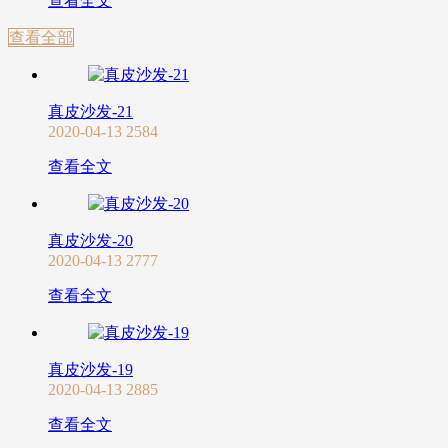
查看全文
查看全部
真皮沙发-21
2020-04-13
2584
查看全文
真皮沙发-20
2020-04-13
2777
查看全文
真皮沙发-19
2020-04-13
2885
查看全文