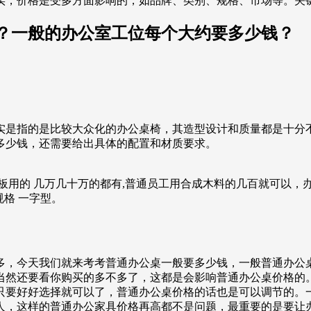
实，价格是受多方面影响的，如品牌、类别、规格、市场等。关
？一般的办公室工位每个大约要多少钱？
实是指的是比较大众化的办公桌椅，其造型设计和质量都是十分
多少钱，还需要给出具体的配置和材质要求。
板用的 几万几十万的都有,普通员工用合成木料的几百就可以，办
种规格 一字型。
多，今天我们就来考考普通办公桌一般要多少钱，一般普通办公
当然还要看你购买的多不多了，这都是会影响普通办公桌价格的。
只要好好选择就可以了，普通办公桌价格的话也是可以调节的。
人，这样的普通办公家具价格再高都不是问题，最重要的是要让办