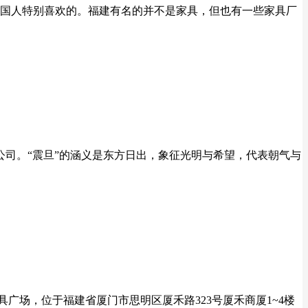
国人特别喜欢的。福建有名的并不是家具，但也有一些家具厂
公司。“震旦”的涵义是东方日出，象征光明与希望，代表朝气与
广场，位于福建省厦门市思明区厦禾路323号厦禾商厦1~4楼