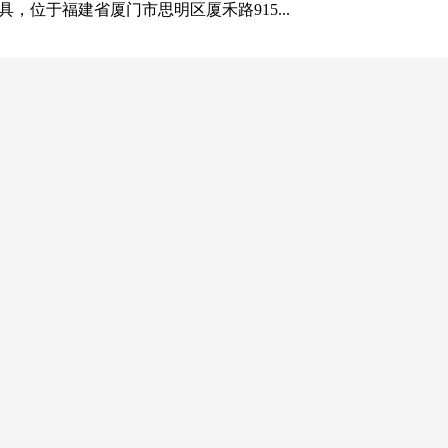
家具，位于福建省厦门市思明区厦禾路915...