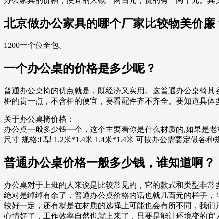
办公家具的价格，便宜的大概一两百元，贵的有一两千元。其
北京做办公家具的哪个厂家比较物美价廉
1200一个位全包。
一个办公桌的价格是多少呢？
普通办公桌椅的优点就是，既经济又实用。这普通办公桌椅其
柜的贵一点，不含柜的便宜，要看配件齐不齐全。要知道具体
关于办公桌椅价格：
办公桌一般多少钱一个，这个主要看你是什么材质的,如果是老
尺寸 规格:L型 1.2米*1.4米 1.4米*1.4米 可按办公需要定做各
普通办公桌价格一般多少钱，谁知道啊？
办公桌对于上班的人来说是比较常见的，它的款式和类型非常
绝对是绰绰有余了，普通办公桌价格的话也就几百元的样子，
较好一定，还有就是在材质的选择上可能也会有所不同，我们
心情好了，工作效率自然也就上来了，只要是能让环境变的宜