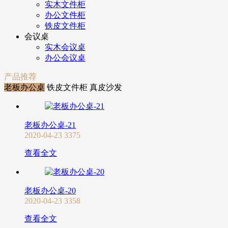
实木文件柜
办公文件柜
铁皮文件柜
会议桌
实木会议桌
办公会议桌
产品推荐
老板办公桌
铁皮文件柜
真皮沙发
老板办公桌-21
2020-04-23
3375
查看全文
老板办公桌-20
2020-04-23
3358
查看全文