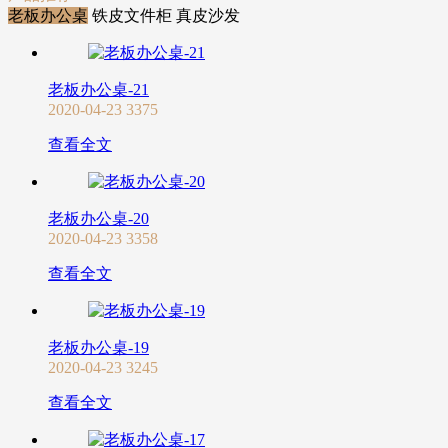
老板办公桌
铁皮文件柜
真皮沙发
老板办公桌-21
2020-04-23
3375
查看全文
老板办公桌-20
2020-04-23
3358
查看全文
老板办公桌-19
2020-04-23
3245
查看全文