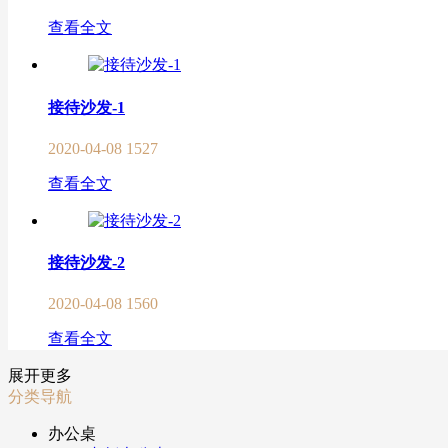
查看全文
接待沙发-1
2020-04-08
1527
查看全文
接待沙发-2
2020-04-08
1560
查看全文
展开更多
分类导航
办公桌