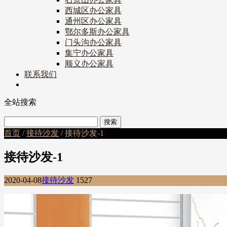
西城区办公家具
通州区办公家具
鄂尔多斯办公家具
门头沟办公家具
集宁办公家具
顺义办公家具
联系我们
全站搜索
首页
/
接待沙发
/ 接待沙发-1
接待沙发-1
2020-04-08
接待沙发
1527