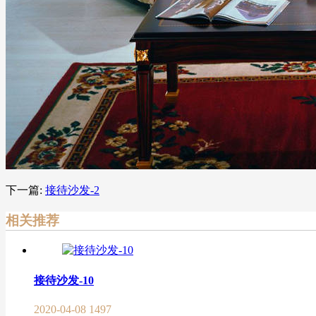
下一篇:
接待沙发-2
相关推荐
接待沙发-10
2020-04-08
1497