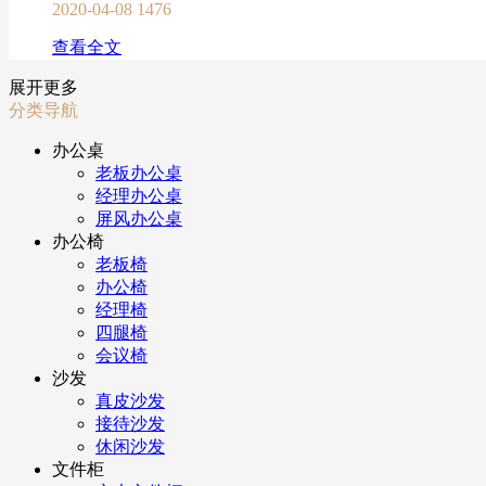
2020-04-08
1476
查看全文
展开更多
分类导航
办公桌
老板办公桌
经理办公桌
屏风办公桌
办公椅
老板椅
办公椅
经理椅
四腿椅
会议椅
沙发
真皮沙发
接待沙发
休闲沙发
文件柜