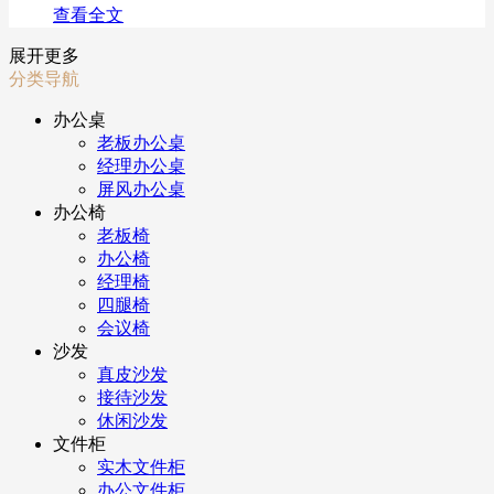
查看全文
展开更多
分类导航
办公桌
老板办公桌
经理办公桌
屏风办公桌
办公椅
老板椅
办公椅
经理椅
四腿椅
会议椅
沙发
真皮沙发
接待沙发
休闲沙发
文件柜
实木文件柜
办公文件柜