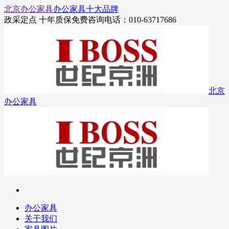
北京办公家具
办公家具十大品牌
政采定点 十年质保
免费咨询电话：010-63717686
北京
办公家具
办公家具
关于我们