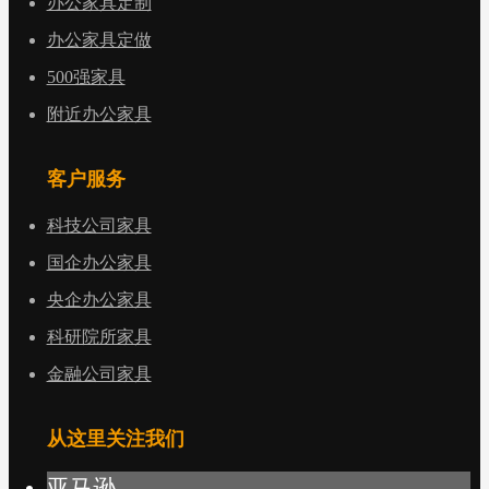
办公家具定制
办公家具定做
500强家具
附近办公家具
客户服务
科技公司家具
国企办公家具
央企办公家具
科研院所家具
金融公司家具
从这里关注我们
亚马逊