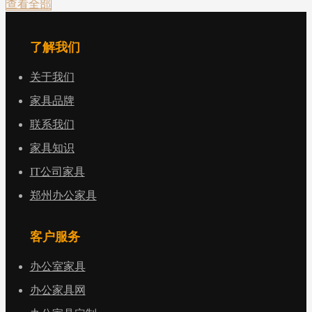
查看全部
了解我们
关于我们
家具品牌
联系我们
家具知识
IT公司家具
郑州办公家具
客户服务
办公室家具
办公家具网