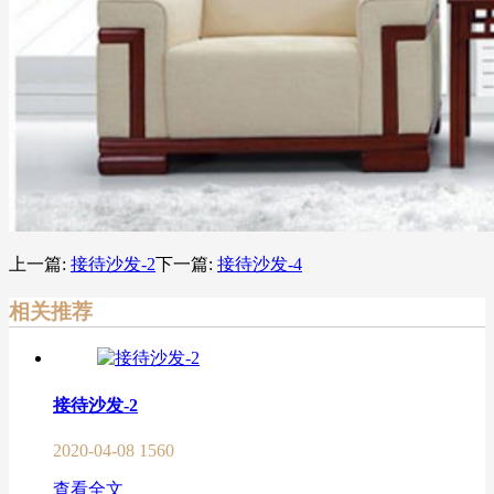
上一篇:
接待沙发-2
下一篇:
接待沙发-4
相关推荐
接待沙发-2
2020-04-08
1560
查看全文