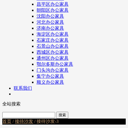
昌平区办公家具
朝阳区办公家具
沈阳办公家具
河北办公家具
济南办公家具
海淀区办公家具
石家庄办公家具
石景山办公家具
西城区办公家具
通州区办公家具
鄂尔多斯办公家具
门头沟办公家具
集宁办公家具
顺义办公家具
联系我们
全站搜索
首页
/
接待沙发
/ 接待沙发-3