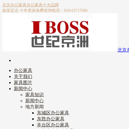
北京办公家具
办公家具十大品牌
政采定点 十年质保
免费咨询电话：010-63717686
北京
办公家具
关于我们
家具图片
新闻中心
家具知识
新闻中心
地方新闻
东城区办公家具
东胜办公家具
丰台区办公家具