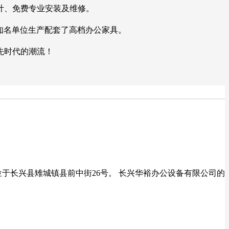
计、免费专业安装及维修。
知名单位生产配套了高档办公家具。
先时代的潮流！
址位于长兴县雉城镇县前中街26号。 长兴华裕办公设备有限公司的