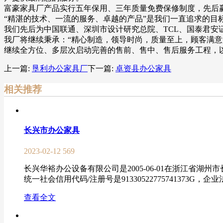
富豪家具厂产品实行五年保用、三年质量免费保修制度，先后
“精湛的技术、一流的服务、卓越的产品”是我们一直追求的目
我们先后为中国联通、深圳市设计研究总院、TCL、国泰君
我厂将继续秉承：“精心制造，领导时尚，质量至上，顾客满意
继续全方位、多层次启动完善的售前、售中、售后服务工程，
上一篇:
垦利办公家具厂
下一篇:
卓资县办公家具
相关推荐
长兴市办公家具
2023-02-12
569
长兴华裕办公设备有限公司是2005-06-01在浙江省
统一社会信用代码/注册号是91330522775741373G，
查看全文