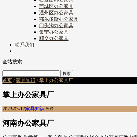
西城区办公家具
通州区办公家具
鄂尔多斯办公家具
门头沟办公家具
集宁办公家具
顺义办公家具
联系我们
全站搜索
首页
/
家具知识
/ 掌上办公家具厂
掌上办公家具厂
2023-03-17
家具知识
509
河南办公家具厂