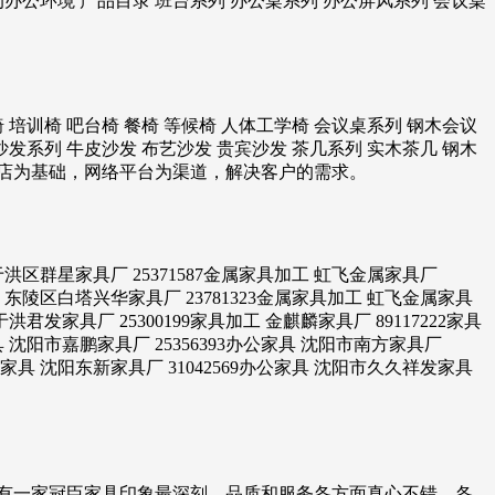
公环境 产品目录 班台系列 办公桌系列 办公屏风系列 会议桌
 培训椅 吧台椅 餐椅 等候椅 人体工学椅 会议桌系列 钢木会议
沙发系列 牛皮沙发 布艺沙发 贵宾沙发 茶几系列 实木茶几 钢木
以实体店为基础，网络平台为渠道，解决客户的需求。
 于洪区群星家具厂 25371587金属家具加工 虹飞金属家具厂
公家具 东陵区白塔兴华家具厂 23781323金属家具加工 虹飞金属家具
于洪君发家具厂 25300199家具加工 金麒麟家具厂 89117222家具
家具 沈阳市嘉鹏家具厂 25356393办公家具 沈阳市南方家具厂
5办公家具 沈阳东新家具厂 31042569办公家具 沈阳市久久祥发家具
有一家冠臣家具印象最深刻，品质和服务各方面真心不错，各