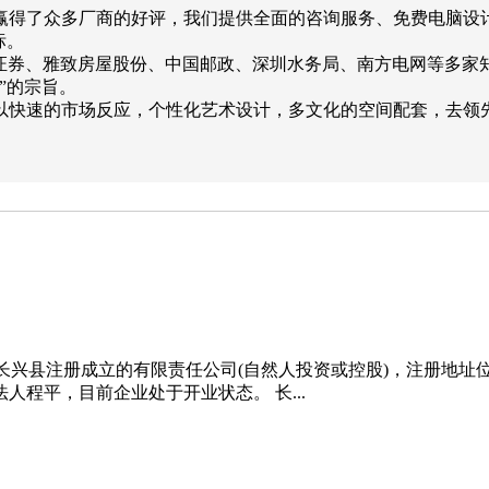
赢得了众多厂商的好评，我们提供全面的咨询服务、免费电脑设
标。
安证券、雅致房屋股份、中国邮政、深圳水务局、南方电网等多家
”的宗旨。
以快速的市场反应，个性化艺术设计，多文化的空间配套，去领
湖州市长兴县注册成立的有限责任公司(自然人投资或控股)，注册地
企业法人程平，目前企业处于开业状态。 长...