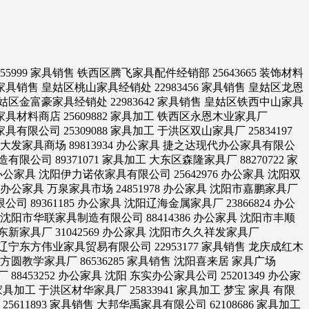
5999 家具销售 铁西区腾飞家具配件经销部 25643665 装饰材料
 家具销售 皇姑区桃山家具经销处 22983456 家具销售 皇姑区龙恩
 皇姑区金富豪家具经销处 22983642 家具销售 皇姑区铁西中山家具
华江家具材料商店 25609882 家具加工 铁西区永恩木业家具厂
有限公司 25309088 家具加工 于洪区双山家具厂 25834197
销售 大发家具商场 89813934 办公家具 捷之达现代办公家具有限公
限公司 89371071 家具加工 大东区森隆家具厂 88270722 家
8 办公家具 沈阳伊力诺依家具有限公司 25642976 办公家具 沈阳双
8 办公家具 万泉家具市场 24851978 办公家具 沈阳市嘉鹏家具厂
司 89361185 办公家具 沈阳辽海金属家具厂 23866824 办公
家具 沈阳市华联家具制造有限公司 88414386 办公家具 沈阳市丰顺
阳东新家具厂 31042569 办公家具 沈阳市久久祥发家具厂
 售 辽宁东方伟业家具贸易有限公司 22953177 家具销售 龙庆成红木
家具 方圆教学家具厂 86536285 家具销售 沈阳喜来居 家具广场
88453252 办公家具 沈阳 东实办公家具公司 25201349 办公家
 家具加工 于洪区材华家具厂 25833941 家具加工 梦宝 家具 有限
25611893 家具销售 大邦华禹家具有限公司 62108686 家具加工