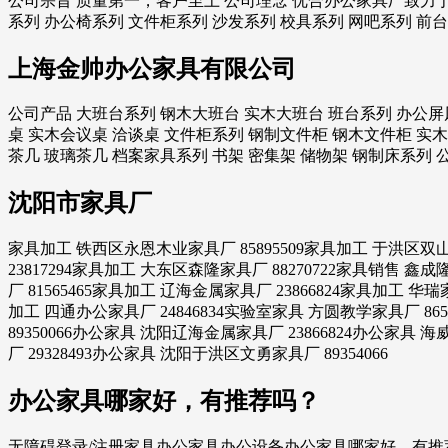
公司宗旨 质量第一，客户至上 公司理念 优合办公家具厂致力
系列 办公椅系列 文件柜系列 沙发系列 校具系列 网吧系列 前
上海金帅办公家具有限公司
公司产品 大班台系列 钢木大班台 实木大班台 班台系列 办公屏风
桌 实木会议桌 洽谈桌 文件柜系列 钢制文件柜 钢木文件柜 实木
茶几 玻璃茶几 档案家具系列 书架 密集架 储物架 钢制床系列
沈阳市家具厂
家具加工 铁西区永恩木业家具厂 85895509家具加工 于洪区双山家
23817294家具加工 大东区森隆家具厂 88270722家具销售 鑫
厂 81565465家具加工 辽海金属家具厂 23866824家具加工 华瑞
加工 四通办公家具厂 24846834实验室家具 方圆教学家具厂 86
89350066办公家具 沈阳辽海金属家具厂 23866824办公家具 
厂 29328493办公家具 沈阳于洪区文勇家具厂 89354066
办公家具哪家好，有推荐吗？
无障碍登录/注册家具办公家具办公设备办公家具哪家好，有