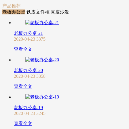
产品推荐
老板办公桌
铁皮文件柜
真皮沙发
老板办公桌-21
2020-04-23
3375
查看全文
老板办公桌-20
2020-04-23
3358
查看全文
老板办公桌-19
2020-04-23
3245
查看全文