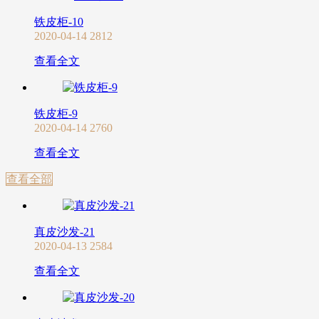
铁皮柜-10
2020-04-14
2812
查看全文
铁皮柜-9
2020-04-14
2760
查看全文
查看全部
真皮沙发-21
2020-04-13
2584
查看全文