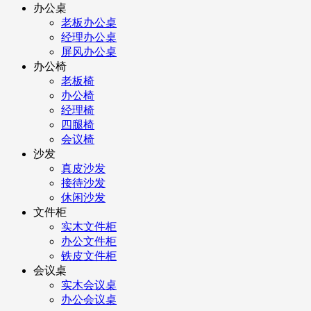
办公桌
老板办公桌
经理办公桌
屏风办公桌
办公椅
老板椅
办公椅
经理椅
四腿椅
会议椅
沙发
真皮沙发
接待沙发
休闲沙发
文件柜
实木文件柜
办公文件柜
铁皮文件柜
会议桌
实木会议桌
办公会议桌