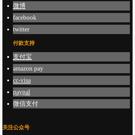
微博
facebook
twitter
付款支持
支付宝
amazon pay
cc-visa
paypal
微信支付
关注公众号