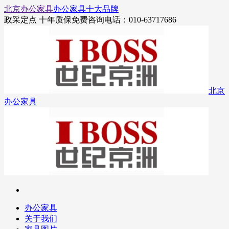
北京办公家具
办公家具十大品牌
政采定点 十年质保
免费咨询电话：010-63717686
北京
办公家具
办公家具
关于我们