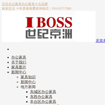
北京办公家具
办公家具十大品牌
政采定点 十年质保
免费咨询电话：010-63717686
北京
办公家具
关于我们
家具图片
新闻中心
家具知识
新闻中心
地方新闻
东城区办公家具
东胜办公家具
丰台区办公家具