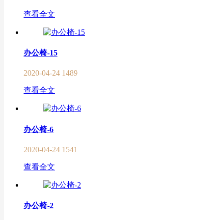
查看全文
办公椅-15
2020-04-24
1489
查看全文
办公椅-6
2020-04-24
1541
查看全文
办公椅-2