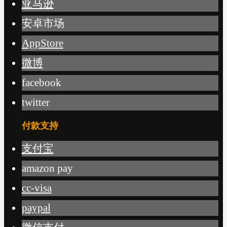
亚马逊
安卓市场
AppStore
微博
facebook
twitter
付款支持
支付宝
amazon pay
cc-visa
paypal