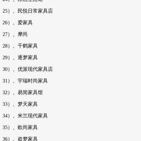
25）、民悦日常家具店
26）、爱家具
27）、摩尚
28）、千鹤家具
29）、逐梦家具
30）、优派现代家具店
31）、宇瑞时尚家具
32）、易简家具馆
33）、梦天家具
34）、米兰现代家具
35）、欧尚家具
36）、盗梦家具