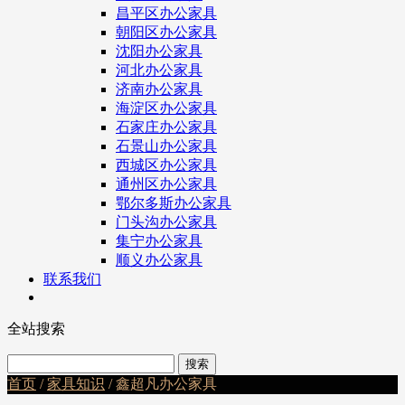
昌平区办公家具
朝阳区办公家具
沈阳办公家具
河北办公家具
济南办公家具
海淀区办公家具
石家庄办公家具
石景山办公家具
西城区办公家具
通州区办公家具
鄂尔多斯办公家具
门头沟办公家具
集宁办公家具
顺义办公家具
联系我们
全站搜索
首页
/
家具知识
/ 鑫超凡办公家具