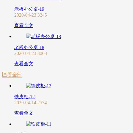
老板办公桌-19
2020-04-23
3245
查看全文
老板办公桌-18
2020-04-23
3063
查看全文
查看全部
铁皮柜-12
2020-04-14
2534
查看全文