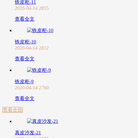
铁皮柜-11
2020-04-14
2855
查看全文
铁皮柜-10
2020-04-14
2812
查看全文
铁皮柜-9
2020-04-14
2760
查看全文
查看全部
真皮沙发-21