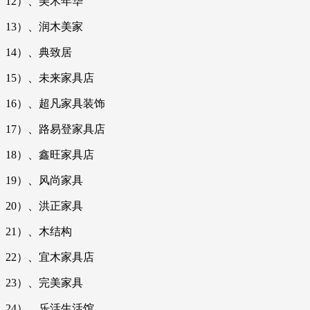
12）、美木年华
13）、润木美家
14）、典致居
15）、未来家具店
16）、超凡家具装饰
17）、路易登家具店
18）、鑫旺家具店
19）、风尚家具
20）、洪正家具
21）、木结构
22）、宜木家具店
23）、完美家具
24）、乐活生活馆