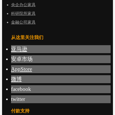
央企办公家具
科研院所家具
金融公司家具
从这里关注我们
亚马逊
安卓市场
AppStore
微博
facebook
twitter
付款支持