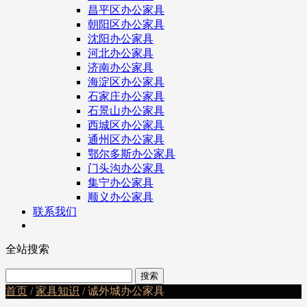
昌平区办公家具
朝阳区办公家具
沈阳办公家具
河北办公家具
济南办公家具
海淀区办公家具
石家庄办公家具
石景山办公家具
西城区办公家具
通州区办公家具
鄂尔多斯办公家具
门头沟办公家具
集宁办公家具
顺义办公家具
联系我们
全站搜索
首页
/
家具知识
/ 诚外城办公家具