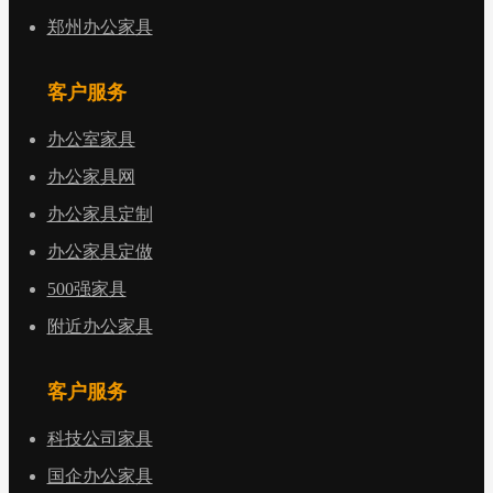
郑州办公家具
客户服务
办公室家具
办公家具网
办公家具定制
办公家具定做
500强家具
附近办公家具
客户服务
科技公司家具
国企办公家具