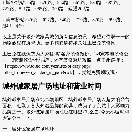
1.城外城站-25路、626路、654路、665路、680路、685路、
723路、821路、985路、990路、运通202路
2.肖村桥站-626路、657路、740路、750路、820路、990路、
郊81、特9
以上是关于城外城家具城的所有信息资讯，希望对你双十一的
购物旅程有所帮助。更多精彩请持续关注土巴兔装修网。
土巴兔在线免费为大家提供“各家装修报价、1-4家本地装修公
司、3套装修设计方案”，还有装修避坑攻略！点击此链接：
【https://www.to8to.com/yezhu/zxbj-cszy.php?
to8to_from=seo_zhidao_m_jiare&wb】，就能免费领取哦~
城外诚家居广场地址和营业时间
城外诚家居广场在北京朝阳区，城外诚家居广场以超大的经营
面积，汇聚了各大知名品牌的家具，成为了了京城十大影响力
品牌之一。城外诚家居广场地址在哪里?怎么去?今天小编就和
大家分享一下。
一、城外诚家居广场地址