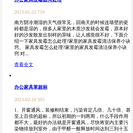
2023-01-22
719
南方阴冷潮湿的天气很常见，回南天的时候连墙壁的瓷
砖都是湿的，很多人家里的木质沙发就会发霉，原本好
好的沙发散发出别样的异味，让人感觉很不好，下面介
绍一下家具发霉怎么处理?家里的家具发霉清洁保养小诀
窍。 家具发霉怎么处理?家里的家具发霉清洁保养小诀
窍 对...
查看全文
办公家具苯超标
2023-02-10
595
1、开窗通风，装修刚结束，污染肯定几倍、几十倍、甚
至上百倍的超标，所以初期的一到两周，什么手段作用
都不大，最好的办法就是开窗通风，尽快将室内主要污
染物排放到室外，由于甲醛一般释放时间达到三到十五