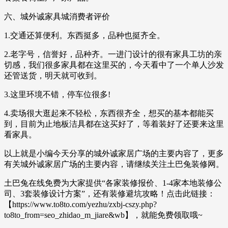
六、城外诚家具城消费者评价
1.交通还算便利。东西挺多，品种也挺齐全。
2.老字号，信誉好，品种齐。一进门设计的很有家具工坊的亲
切感，我们很多家具都在这里买的，今天看中了一个单人沙发
还管送货，明天就可收到。
3.这里环境不错，停车位很多!
4.卖场很大逛起来不轻松，东西很齐全，想买的基本都能买
到，目前为止地板洁具都在这买好了，等着装好了还要来这里
看家具。
以上就是小编今天分享的城外诚家居广场的主要内容了，更多
有关城外诚家居广场的主要内容，请继续关注土巴兔装修网。
土巴兔在线免费为大家提供“各家装修报价、1-4家本地装修公
司、3套装修设计方案”，还有装修避坑攻略！点击此链接：
【https://www.to8to.com/yezhu/zxbj-cszy.php?
to8to_from=seo_zhidao_m_jiare&wb】，就能免费领取哦~