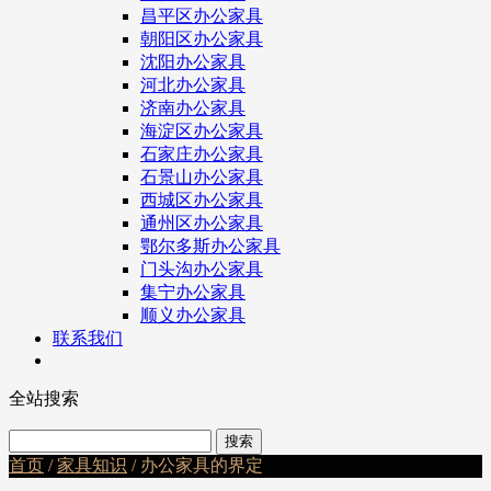
昌平区办公家具
朝阳区办公家具
沈阳办公家具
河北办公家具
济南办公家具
海淀区办公家具
石家庄办公家具
石景山办公家具
西城区办公家具
通州区办公家具
鄂尔多斯办公家具
门头沟办公家具
集宁办公家具
顺义办公家具
联系我们
全站搜索
首页
/
家具知识
/ 办公家具的界定