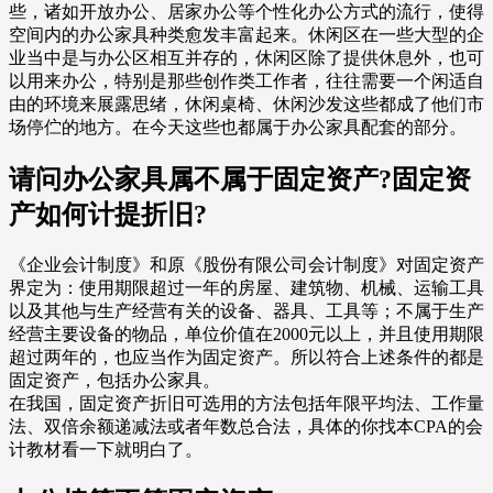
些，诸如开放办公、居家办公等个性化办公方式的流行，使得
空间内的办公家具种类愈发丰富起来。休闲区在一些大型的企
业当中是与办公区相互并存的，休闲区除了提供休息外，也可
以用来办公，特别是那些创作类工作者，往往需要一个闲适自
由的环境来展露思绪，休闲桌椅、休闲沙发这些都成了他们市
场停伫的地方。在今天这些也都属于办公家具配套的部分。
请问办公家具属不属于固定资产?固定资
产如何计提折旧?
《企业会计制度》和原《股份有限公司会计制度》对固定资产
界定为：使用期限超过一年的房屋、建筑物、机械、运输工具
以及其他与生产经营有关的设备、器具、工具等；不属于生产
经营主要设备的物品，单位价值在2000元以上，并且使用期限
超过两年的，也应当作为固定资产。所以符合上述条件的都是
固定资产，包括办公家具。
在我国，固定资产折旧可选用的方法包括年限平均法、工作量
法、双倍余额递减法或者年数总合法，具体的你找本CPA的会
计教材看一下就明白了。