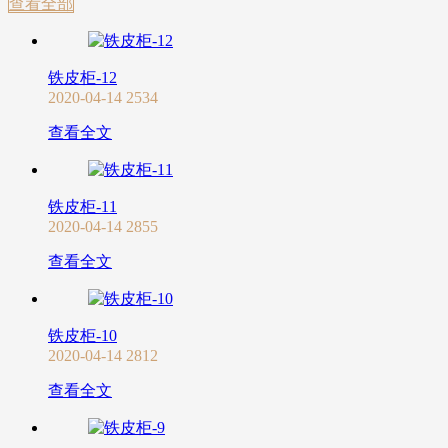
查看全部
铁皮柜-12
2020-04-14
2534
查看全文
铁皮柜-11
2020-04-14
2855
查看全文
铁皮柜-10
2020-04-14
2812
查看全文