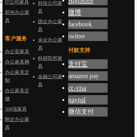
AppStore
IT公司家具
科技公司家
微博
具
郑州办公家
具
国企办公家
facebook
具
twitter
客户服务
央企办公家
具
付款支持
办公室家具
科研院所家
办公家具网
支付宝
具
办公家具定
amazon pay
金融公司家
制
具
cc-visa
办公家具定
paypal
做
500强家具
微信支付
附近办公家
具