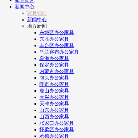
家具图片
新闻中心
家具知识
新闻中心
地方新闻
东城区办公家具
东胜办公家具
丰台区办公家具
乌兰察布办公家具
乌海办公家具
保定办公家具
内蒙古办公家具
包头办公家具
呼市办公家具
唐山办公家具
大兴办公家具
天津办公家具
山东办公家具
山西办公家具
张家口办公家具
怀柔区办公家具
承德办公家具