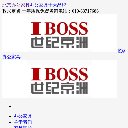
北京办公家具
办公家具十大品牌
政采定点 十年质保
免费咨询电话：010-63717686
北京
办公家具
办公家具
关于我们