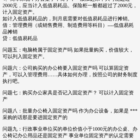
2000元，应当计入低值易耗品。保险柜一般都超过了2000元，
计入固定资产。
如计入低值易耗品的，到月底需要对低值易耗品进行摊销。
借：管理费用（或销售费用、制造费用等科目）----低值易耗
品摊销
贷：低值易耗品
问题五：电脑椅属于固定资产吗 如果批量购买，价值较大，
可以列入固定资产。
问题六：公司购买的办公椅要入固定资产吗 可以算固定资
产，可以入管理费用……具体如何办理，按照公司的财务制度
执行吧。
问题七：购买办公家具是否记入固定资产？ 可以计入固定资
产
问题八：批量办公椅入固定资产吗 作为办公设备，如果是 ***
采购的话那是要进固定资产的
问题九：行政事业单位买的单位价值小于1000元的办公桌、办
公椅记办公用品还是固定资产 事业单位固定资产的认定需要