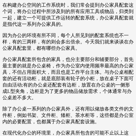
在构建办公空间的工作系统时，我们常会提到办公家具配套这
个词，将办公过程中所涉及到的所有应用工具或物品，归类到
一起，建立一个可提供工作运转的配套系统，办公家具配套就
是指代这一系列办公家具的。
因为办公的环境有所不同，每个人所见到的配套系统也不一
样，有的三两样，有的则会多出倍余。今天我们就来谈谈在办
公家具配套里，都有哪些办公家具。
办公家具配套所包含的家具，也分主要部分和辅要部分，首先
最主要的就是办公桌椅，作为办公室内使用频率最高的办公家
具，不但占用面积大，而且也是工作平台主体。与办公桌相配
套的还有活动柜，就是底部装有轮子的小柜，放在桌子下面可
自由活动;有的办公桌还配套有边柜，放置在办公桌的一侧形
成L型夹角，边柜是为了更多的物品储放需求，个体通常与办
公桌差不多大。
除了办公桌一系列的办公家具外，还有用以储放各类文件的文
件柜，例如书架、文件柜、矮柜、茶水柜等，这些都是办公室
内的必要配置，也都属于办公家具配套设施。
在现代化办公的环境里，办公家具所包含的可能不止以上这