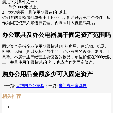
满足下列条件之一：
1、单价1000元以上。
2、大批购买，且使用期限在1年以上。
你们买的桌椅虽然单价小于1000元，但若符合第二个条件，应
作为固定资产入账进行管理。否则应计入低值易耗品
办公家具及办公电器属于固定资产范围吗
固定资产是指企业使用期限超过1年的房屋、建筑物、机器、
机械、运输工具以及其他与生产、经营有关的设备、器具、工
具等。不属于生产经营主要设备的物品，单位价值在2000元以
上，并且使用年限超过2年的，也应当作为固定资产。
购办公用品金额多少可入固定资产
上一篇:
火神凹办公家具
下一篇:
米兰办公家具展
相关推荐