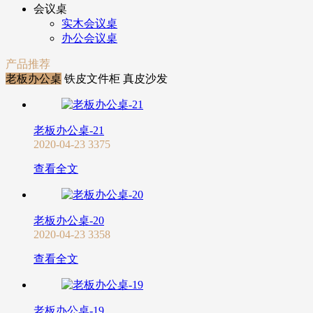
会议桌
实木会议桌
办公会议桌
产品推荐
老板办公桌
铁皮文件柜
真皮沙发
老板办公桌-21
2020-04-23
3375
查看全文
老板办公桌-20
2020-04-23
3358
查看全文
老板办公桌-19