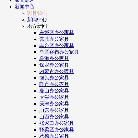
家具图片
新闻中心
家具知识
新闻中心
地方新闻
东城区办公家具
东胜办公家具
丰台区办公家具
乌兰察布办公家具
乌海办公家具
保定办公家具
内蒙古办公家具
包头办公家具
呼市办公家具
唐山办公家具
大兴办公家具
天津办公家具
山东办公家具
山西办公家具
张家口办公家具
怀柔区办公家具
承德办公家具