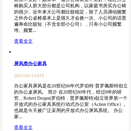
椅购买人群大部分都是公司机构，以家庭书房买办公椅
的很少。近年来大公司都比较稳定，除了人员调动频繁
之外办公桌椅基本上是很久才会换一次。小公司的话普
遍寿命比较短（不含全部小公司），只有小公司频繁
垮、频繁...
查看全文
屏风类办公家具
2023-03-13
619
办公家具屏风是在20世纪60年代罗伯特·普罗佩斯特创立
的办公桌屏风。 简介 在20世纪60年代，经过8年的研
究，Robert Dropst(罗伯特．普罗佩斯特)创立世界第一个
开放式的办公家具系统行动式办公室（Action Office）。
也就是今天被广泛采用的开放式办公屏风系统。 办公
家...
查看全文