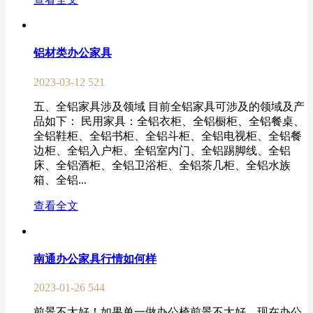
铝材类办公家具
2023-03-12
521
五、全铝家具涉及领域 目前全铝家具可涉及的领域及产
品如下： 民用家具：全铝衣柜、全铝橱柜、全铝餐桌、
全铝鞋柜、全铝书柜、全铝斗柜、全铝电视柜、全铝餐
边柜、全铝入户柜、全铝室内门、全铝踢脚线、全铝
床、全铝酒柜、全铝卫浴柜、全铝茶几柜、全铝水族
箱、全铝...
查看全文
南通办公家具行情如何样
2023-01-26
544
前景不太好！如果单一做办公椅前景不太好，现在办公