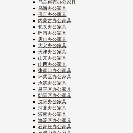
乌兰察布办公家具
乌海办公家具
保定办公家具
内蒙古办公家具
包头办公家具
呼市办公家具
唐山办公家具
大兴办公家具
天津办公家具
山东办公家具
山西办公家具
张家口办公家具
怀柔区办公家具
承德办公家具
昌平区办公家具
朝阳区办公家具
沈阳办公家具
河北办公家具
济南办公家具
海淀区办公家具
石家庄办公家具
石景山办公家具