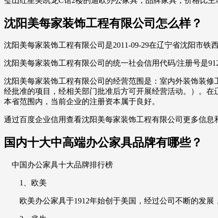
璧山红星美凯龙C馆2楼的迪欧办公家具，品牌家具，价格比主
沈阳美每家装饰工程有限公司怎么样？
沈阳美每家装饰工程有限公司是2011-09-29在辽宁省沈阳市
沈阳美每家装饰工程有限公司的统一社会信用代码/注册号是91210
沈阳美每家装饰工程有限公司的经营范围是：室内外装饰装修
经批准的项目，经相关部门批准后方可开展经营活动。）。在辽宁省，相
本省范围内，当前企业的注册资本属于良好。
通过百度企业信用查看沈阳美每家装饰工程有限公司更多信息
国内十大中高端办公家具品牌有哪些？
中国办公家具十大品牌排行榜
1、欧美
欧美办公家具于1912年始创于美国，经过公司不断的发展