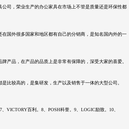
公司，荣业生产的办公家具在市场上不管是质量还是环保性都
还在国外很多国家和地区都有自己的分销商，是知名国内外的一
牌产品，在产品的品质上是非常有保障的，深受大家的喜爱。
都是比较高的，是集研发，生产以及销售于一体的大型公司。
7、VICTORY百利。8、POSH科誉。9、LOGIC励致。10、