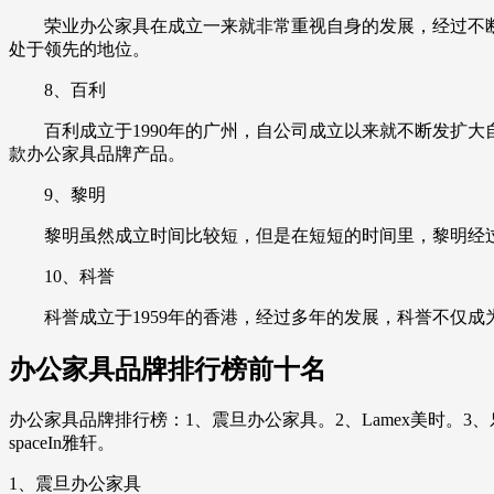
荣业办公家具在成立一来就非常重视自身的发展，经过不断
处于领先的地位。
8、百利
百利成立于1990年的广州，自公司成立以来就不断发扩大
款办公家具品牌产品。
9、黎明
黎明虽然成立时间比较短，但是在短短的时间里，黎明经过
10、科誉
科誉成立于1959年的香港，经过多年的发展，科誉不仅成
办公家具品牌排行榜前十名
办公家具品牌排行榜：1、震旦办公家具。2、Lamex美时。3、乐歌Lo
spaceIn雅轩。
1、震旦办公家具