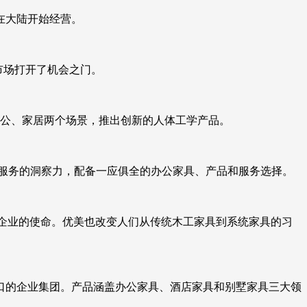
在大陆开始经营。
市场打开了机会之门。
办公、家居两个场景，推出创新的人体工学产品。
企业提供服务的洞察力，配备一应俱全的办公家具、产品和服务选择。
”为企业的使命。优美也改变人们从传统木工家具到系统家具的习
口的企业集团。产品涵盖办公家具、酒店家具和别墅家具三大领