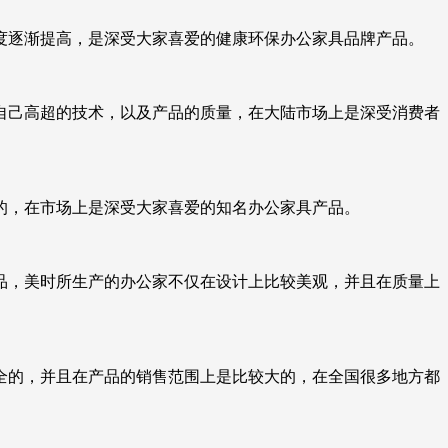
度逐渐提高，是深受大家喜爱的健康环保办公家具品牌产品。
过自己高超的技术，以及产品的质量，在大陆市场上是深受消费者
的，在市场上是深受大家喜爱的知名办公家具产品。
品，美时所生产的办公家不仅在设计上比较美观，并且在质量上
全的，并且在产品的销售范围上是比较大的，在全国很多地方都