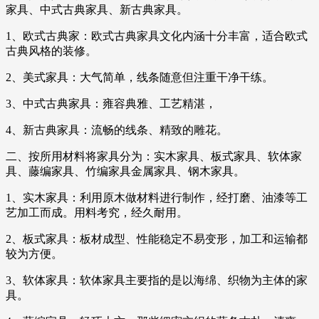
家具、中式古典家具、新古典家具。
1、欧式古典家：欧式古典家具文化内涵十分丰富，适合欧式
古典风格的装修。
2、美式家具：大气简单，线条随意但注重干净干练。
3、中式古典家具：雍容典雅、工艺精湛，
4、新古典家具：流畅的线条、精致的雕花。
二、按所用材料将家具分为：实木家具、板式家具、软体家
具、藤编家具、竹编家具金属家具、钢木家具。
1、实木家具：利用原木做材料进行制作，经打磨、油漆等工
艺加工而成。用料考究，经久耐用。
2、板式家具：板材成型、性能稳定不易变形，加工和运输都
较为方便。
3、软体家具：软体家具主要指的是以海绵、织物为主体的家
具。