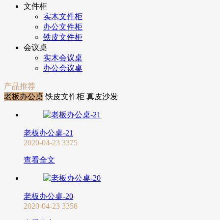
文件柜
实木文件柜
办公文件柜
铁皮文件柜
会议桌
实木会议桌
办公会议桌
产品推荐
老板办公桌
铁皮文件柜
真皮沙发
老板办公桌-21
2020-04-23
3375
查看全文
老板办公桌-20
2020-04-23
3358