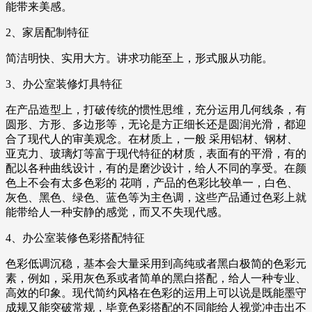
能带来美感。
2、家居配制特征
简洁明快、实用大方。讲求功能至上，形式服从功能。
3、办公室装修灯具特征
在产品造型上，打破传统的惯性思维，充分运用几何线条，有
圆形、方形、多边形等，无论是方正细长还是圆润光滑，都迎
合了现代人的审美观念。在材质上，一般 采用铝材、钢材、
亚克力、玻璃灯等富于现代特征的材质，表面有的平滑，有的
配以各种曲线设计，有的是磨沙设计，给人不同的享受。在颜
色上不会有太多色彩的 花哨，产品的色彩比较单一，白色、
灰色、黑色、绿色、蓝色等为主色调，这些产品通过色彩上就
能带给人一种安静的感觉，而又不失现代感。
4、办公室装修色彩搭配特征
色彩低调沉稳，基本会大量采用到高纯或者黑白极简的色彩元
素，例如，采用灰色系或者简单的黑白搭配，给人一种专业、
高效的印象。现代简约风格在色彩的运用上可以说是既能墨守
成规又能突破常规，毕竟色彩搭配的不同能给人视觉冲击出不