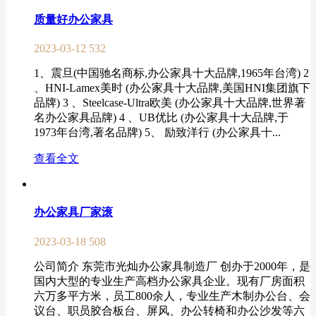
质量好办公家具
2023-03-12
532
1、震旦(中国驰名商标,办公家具十大品牌,1965年台湾) 2
、HNI-Lamex美时 (办公家具十大品牌,美国HNI集团旗下
品牌) 3 、Steelcase-Ultra欧美 (办公家具十大品牌,世界著
名办公家具品牌) 4 、UB优比 (办公家具十大品牌,于
1973年台湾,著名品牌) 5、 励致洋行 (办公家具十...
查看全文
办公家具厂家滚
2023-03-18
508
公司简介 东莞市光灿办公家具制造厂 创办于2000年，是
国内大型的专业生产高档办公家具企业。现有厂房面积
六万多平方米，员工800余人，专业生产木制办公台、会
议台、职员胶合板台、屏风、办公转椅和办公沙发等六