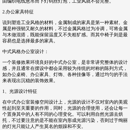
由编织电线悬吊而下灯钨丝灯泡，工业风就不会完整。
2.办公家具特征
说到塑造工业风格的材料，金属制成的家具是第一种素材。金
属是种强韧又耐久的材料，不过金属风格过为冷调，可将金属
与木做混搭，既能保留温度又不失粗犷感。而其中椅子则是最
容易也是选择最多的家具。
中式风格办公室设计：
一个装修效果环境良好的中式办公室，是非常讲究整体的设计
感，并且通常在摆设中都会采用较为传统的对称的陈列方式，
如办公桌椅、办公家具、灯饰、各种挂像等，通过均匀的手法
来表现出沉稳的装饰效果。
1、光源设计特征
在中式办公室装修空间设计上，光源的设计不仅对室内的美观
性起到至关重要的作用，同时，光源的合理使用，还会让每一
个置身其中的人有不同的心理变化。可以利用自然光源去烘
托，不过要注意的是不能在室内形成光源污染，否则过于绚丽
的灯光只能让人产生莫名的烦躁和不安。