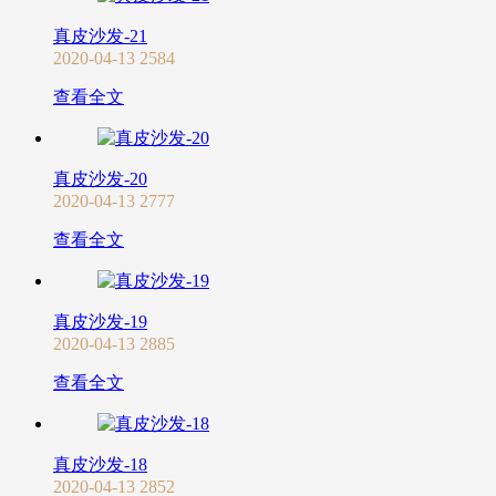
真皮沙发-21
2020-04-13
2584
查看全文
真皮沙发-20
2020-04-13
2777
查看全文
真皮沙发-19
2020-04-13
2885
查看全文
真皮沙发-18
2020-04-13
2852