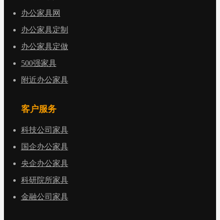
办公家具网
办公家具定制
办公家具定做
500强家具
附近办公家具
客户服务
科技公司家具
国企办公家具
央企办公家具
科研院所家具
金融公司家具