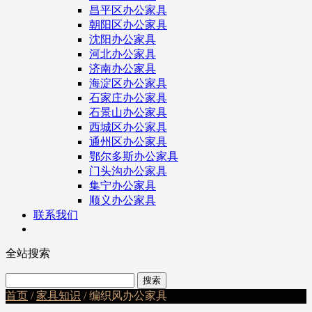
昌平区办公家具
朝阳区办公家具
沈阳办公家具
河北办公家具
济南办公家具
海淀区办公家具
石家庄办公家具
石景山办公家具
西城区办公家具
通州区办公家具
鄂尔多斯办公家具
门头沟办公家具
集宁办公家具
顺义办公家具
联系我们
全站搜索
首页
/
家具知识
/ 编织风办公家具