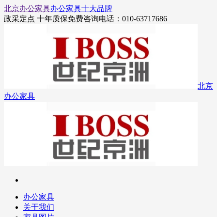
北京办公家具
办公家具十大品牌
政采定点 十年质保
免费咨询电话：010-63717686
北京
办公家具
办公家具
关于我们