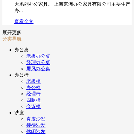
大系列办公家具。 上海京洲办公家具有限公司主要生产
办...
查看全文
展开更多
分类导航
办公桌
老板办公桌
经理办公桌
屏风办公桌
办公椅
老板椅
办公椅
经理椅
四腿椅
会议椅
沙发
真皮沙发
接待沙发
休闲沙发