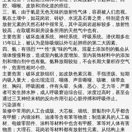
腔、咽喉、皮肤和消化道的癌症。
三、氡：由于氡是无色无味的放射性气体，容易被人们忽视。
氡在土壤中，如花岗岩、砖砂、水泥及石膏之类，特别是含有
放射元素的天然石材中很常见，其中花岗岩超标较多，放射性
较高，在取暖和厨房设备所用的天然气中也有。
主要危害：破坏血液系统、神经系统、呼吸系统。潜伏期多在
15年以上，被认为是除吸烟以外引起肺癌的第二大因素。
四、氨：有强烈 *** 性“臭”味的气体。混凝土添加剂的氨会从
墙体慢慢释放，造成室内氨浓度增加。室内装饰材料中的添加
剂和增白剂中也有氨。氨释放期较短，不会长期大量积存空气
中，危害性相对小些。
主要危害：破坏皮肤组织，如皮肤色素沉着、手指溃疡。短期
内吸入量大，会出现流泪、咽痛、声音嘶哑、咳嗽、痰带血
丝、胸闷、呼吸困难，伴有头晕、头痛、恶心、乏力等，严重
者可发生肺水肿，成人呼吸窘迫综合征。浓度过高时，甚至会
通过三叉神经末梢的反向作用引起心脏停搏和呼吸停止。
污染源有：
装修中常用的人工合成版、大芯板、墙纸、胶黏剂中几乎都含
有甲醛；内墙涂料、油漆等含有苯等物质；制造家具的人工板
材、电镀零部件、涂料等材料中也含有甲醛、苯等对人体有害
物质；大理石、花岗岩等材料都有放射性元素。从结构上来