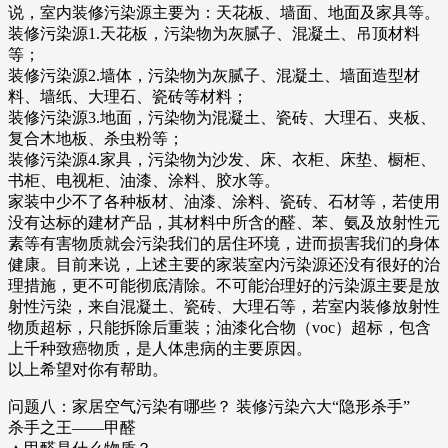
说，室内装修污染源主要为：天花板、墙面、地面及家具等。
装修污染源1.天花板，污染物为灰腻子、混凝土、吊顶材料
等；
装修污染源2.墙体，污染物为灰腻子、混凝土、墙面造型材
料、墙纸、大理石、瓷砖等材料；
装修污染源3.地面，污染物为混凝土、瓷砖、大理石、夹板、
复合木地板、杀虫粉等；
装修污染源4.家具，污染物为沙发、床、衣柜、床垫、橱柜、
书柜、电视柜、油漆、涂料、胶水等。
家装中少不了各种板材、油漆、涂料、瓷砖、石材等，若使用
没有达标的建材产品，其材料中所含的醛、苯、氨及放射性元
素等有害物质就会污染我们的居住环境，进而损害我们的身体
健康。目前来说，上述主要的家装室内污染源还没有很好的治
理措施，更不可能彻底清除。不可能治理好的污染源主要是放
射性污染，来自混凝土、瓷砖、大理石等，若室内装修放射性
物质超标，只能拆除后重装；油漆化合物（voc）超标，包含
上千种致癌物质，是人体患病的主要原因。
以上希望对你有帮助。
问题八：家居空气污染有哪些？ 装修污染六大“隐形杀手”
杀手之王――甲醛