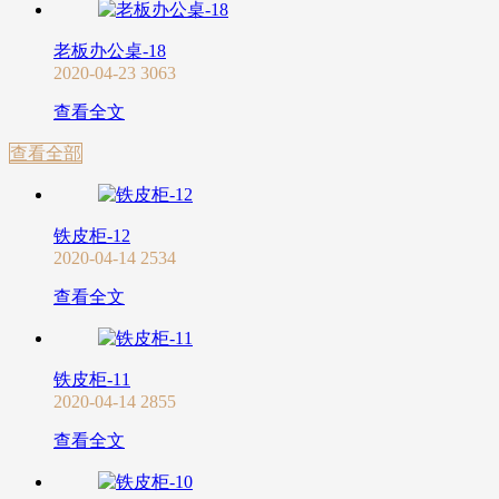
老板办公桌-18
2020-04-23
3063
查看全文
查看全部
铁皮柜-12
2020-04-14
2534
查看全文
铁皮柜-11
2020-04-14
2855
查看全文