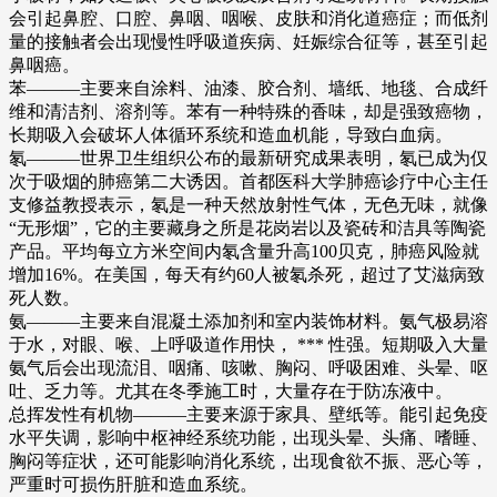
会引起鼻腔、口腔、鼻咽、咽喉、皮肤和消化道癌症；而低剂
量的接触者会出现慢性呼吸道疾病、妊娠综合征等，甚至引起
鼻咽癌。
苯―――主要来自涂料、油漆、胶合剂、墙纸、地毯、合成纤
维和清洁剂、溶剂等。苯有一种特殊的香味，却是强致癌物，
长期吸入会破坏人体循环系统和造血机能，导致白血病。
氡―――世界卫生组织公布的最新研究成果表明，氡已成为仅
次于吸烟的肺癌第二大诱因。首都医科大学肺癌诊疗中心主任
支修益教授表示，氡是一种天然放射性气体，无色无味，就像
“无形烟”，它的主要藏身之所是花岗岩以及瓷砖和洁具等陶瓷
产品。平均每立方米空间内氡含量升高100贝克，肺癌风险就
增加16%。在美国，每天有约60人被氡杀死，超过了艾滋病致
死人数。
氨―――主要来自混凝土添加剂和室内装饰材料。氨气极易溶
于水，对眼、喉、上呼吸道作用快， *** 性强。短期吸入大量
氨气后会出现流泪、咽痛、咳嗽、胸闷、呼吸困难、头晕、呕
吐、乏力等。尤其在冬季施工时，大量存在于防冻液中。
总挥发性有机物―――主要来源于家具、壁纸等。能引起免疫
水平失调，影响中枢神经系统功能，出现头晕、头痛、嗜睡、
胸闷等症状，还可能影响消化系统，出现食欲不振、恶心等，
严重时可损伤肝脏和造血系统。