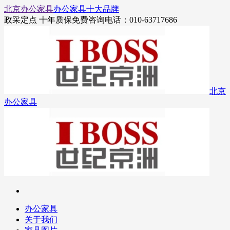
北京办公家具
办公家具十大品牌
政采定点 十年质保
免费咨询电话：010-63717686
北京
办公家具
办公家具
关于我们