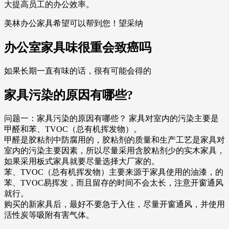
大提高员工的办公效率。
美林办公家具希望可以帮到您！望采纳
办公室家具味很重会致癌吗
如果长期一直有味的话，很有可能会得的
家具污染的原因有哪些?
问题一：家具污染的原因有哪些？ 家具对室内的污染主要是
甲醛和苯、TVOC（总有机挥发物）。
甲醛是胶粘剂中防腐用的，胶粘剂的质量和生产工艺是家具对
室内的污染主要因素，所以尽量采用含胶粘剂少的实木家具，
如果采用板式家具就要尽量选择大厂家的。
苯、TVOC（总有机挥发物）主要来源于家具使用的油漆，的
苯、TVOC易挥发，而且留存的时间不会太长，注意开窗通风
就行。
购买的新家具后，最好不要急于入住，尽量开窗通风，并使用
活性炭等吸附有害气体。