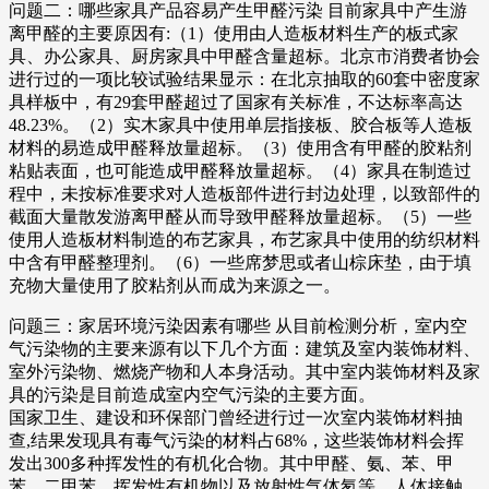
问题二：哪些家具产品容易产生甲醛污染 目前家具中产生游
离甲醛的主要原因有:（1）使用由人造板材料生产的板式家
具、办公家具、厨房家具中甲醛含量超标。北京市消费者协会
进行过的一项比较试验结果显示：在北京抽取的60套中密度家
具样板中，有29套甲醛超过了国家有关标准，不达标率高达
48.23%。（2）实木家具中使用单层指接板、胶合板等人造板
材料的易造成甲醛释放量超标。（3）使用含有甲醛的胶粘剂
粘贴表面，也可能造成甲醛释放量超标。（4）家具在制造过
程中，未按标准要求对人造板部件进行封边处理，以致部件的
截面大量散发游离甲醛从而导致甲醛释放量超标。（5）一些
使用人造板材料制造的布艺家具，布艺家具中使用的纺织材料
中含有甲醛整理剂。（6）一些席梦思或者山棕床垫，由于填
充物大量使用了胶粘剂从而成为来源之一。
问题三：家居环境污染因素有哪些 从目前检测分析，室内空
气污染物的主要来源有以下几个方面：建筑及室内装饰材料、
室外污染物、燃烧产物和人本身活动。其中室内装饰材料及家
具的污染是目前造成室内空气污染的主要方面。
国家卫生、建设和环保部门曾经进行过一次室内装饰材料抽
查,结果发现具有毒气污染的材料占68%，这些装饰材料会挥
发出300多种挥发性的有机化合物。其中甲醛、氨、苯、甲
苯、二甲苯、挥发性有机物以及放射性气体氡等，人体接触