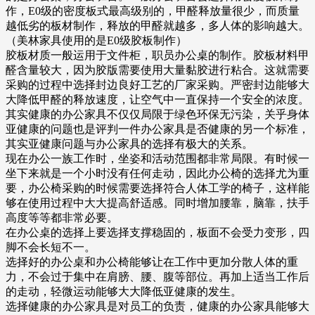
作，E0级的密度板式最高级别的，甲醛释放量很少，而质量
越低劣的板材制作，释放的甲醛就越多，多人体的影响越大。
（美林家具使用的是E0级胶板制作）
胶板材质一般运用于文件柜，职员办公桌的制作。胶板材料甲
醛含量较大，因为胶版需要使用大量黏胶进行粘合。这就需要
采购的过程中选择封边良好工艺的厂家采购。严密封边能够大
大降低甲醛的释放速度，让空气中一直保持一个安全的浓度。
其实健康的办公家具不仅仅局限于绿色环保无污染，关乎身体
亚健康的问题也是评判一件办公家具是否健康的另一个标准，
其实亚健康问题与办公家具的选择有极大的关系。
现在办公一族工作时，坐姿和活动范围都非常局限。有时候一
坐下来就是一个小时没有任何走动，因此办公椅的选择尤为重
要，办公椅采购的时候需要选择符合人体工学的椅子，这样能
够在使用过程中大大提高舒适感。同时增加腰靠，脑靠，扶手
高度等等都非常必要。
在办公桌的选择上要选择支撑稳固的，板面不会受力变形，四
脚不会长短不一。
选择好的办公桌和办公椅能够让在工作中更加分散人体的重
力，不会过于集中在肩膀、腰、腹等部位。再加上适当工作后
的走动，轻微运动能够大大降低亚健康的发生。
选择健康的办公家具是对员工的负责，健康的办公家具能够大