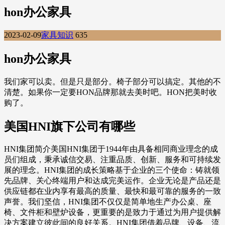
hon办公家具
2023-02-09
家具知识
635
hon办公家具
我们家可以卖。但是只是部分。椅子部分可以搞定。其他的不
清楚。如果你一定要HON品牌那就去美时吧。HON把美时收
购了。
美国HNI旗下公司有哪些
HNI集团简介美国HNI集团于1944年由具备相同商业理念的成
员们组成，秉承诚信交易、注重品质、创新、服务和可持续发
展的理念。HNI集团的成长策略基于企业的三个使命：铸就领
先品牌、关心终端用户和达成完美运作。企业无论是产品还是
供应链都在业内享有最高的质量、最快和最可靠的服务的一致
声誉。我们坚信，HNI集团不仅仅是简单地生产办公桌、座
椅、文件柜和壁炉设备，更重要的是致力于通过为用户提供解
决方案建立彼此间的良好关系。HNI集团借着品牌、设备、流