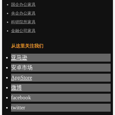
国企办公家具
央企办公家具
科研院所家具
金融公司家具
从这里关注我们
亚马逊
安卓市场
AppStore
微博
facebook
twitter