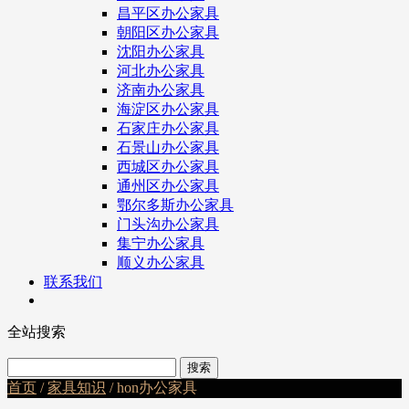
昌平区办公家具
朝阳区办公家具
沈阳办公家具
河北办公家具
济南办公家具
海淀区办公家具
石家庄办公家具
石景山办公家具
西城区办公家具
通州区办公家具
鄂尔多斯办公家具
门头沟办公家具
集宁办公家具
顺义办公家具
联系我们
全站搜索
首页
/
家具知识
/ hon办公家具