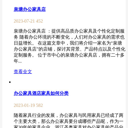
泉塘办公家具店
2023-07-21
452
泉塘办公家具店 ：提供高品质办公家具及个性化定制服
务 随着办公环境的不断变化，人们对办公家具的需求也
日益增长。 在这篇文章中，我们将介绍一家名为“泉塘
办公家具店”的店铺，探讨其背景、产品特点以及个性化
定制服务。 位于市中心的泉塘办公家具店，拥有二十多
年...
查看全文
办公家具酒店家具如何分类
2023-01-19
582
随着家具行业的发展，办公家具与民用家具已经成了两
个主要大类，那么办公家具要分成哪些产品呢，作为一
家30年的家具企业，浙江圣奥家具对办公家具的产品分