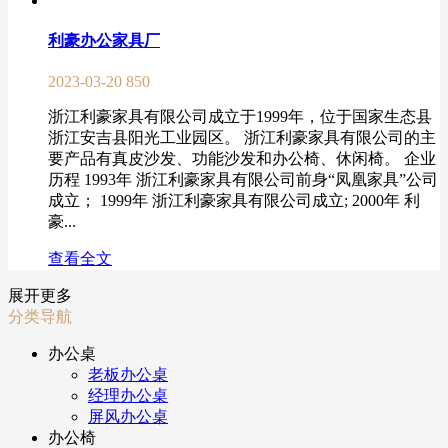
利豪办公家具厂
2023-03-20
850
浙江利豪家具有限公司成立于1999年，位于国家生态县
浙江安吉县阳光工业园区。 浙江利豪家具有限公司的主
要产品有真皮沙发、功能沙发和办公椅、休闲椅。 企业
历程 1993年 浙江利豪家具有限公司前身“凤凰家具”公司
成立； 1999年 浙江利豪家具有限公司成立; 2000年 利
豪...
查看全文
展开更多
分类导航
办公桌
老板办公桌
经理办公桌
屏风办公桌
办公椅