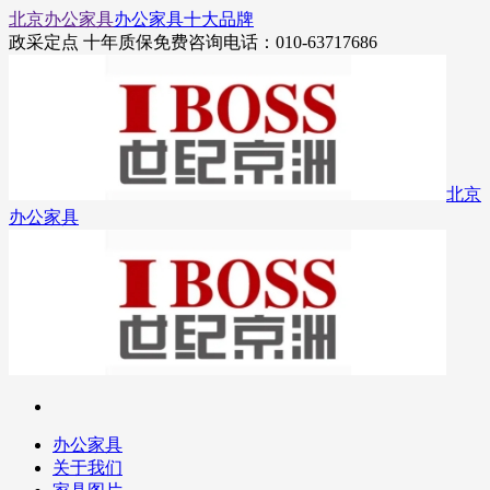
北京办公家具
办公家具十大品牌
政采定点 十年质保
免费咨询电话：010-63717686
北京
办公家具
办公家具
关于我们