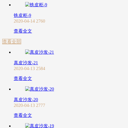
铁皮柜-9
2020-04-14
2760
查看全文
查看全部
真皮沙发-21
2020-04-13
2584
查看全文
真皮沙发-20
2020-04-13
2777
查看全文