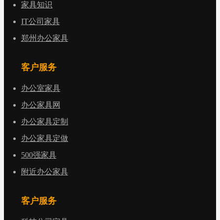
家具知识
IT公司家具
郑州办公家具
客户服务
办公室家具
办公家具网
办公家具定制
办公家具定做
500强家具
附近办公家具
客户服务