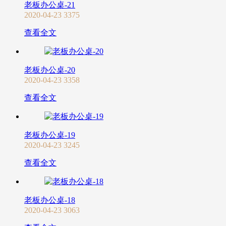
老板办公桌-21
2020-04-23
3375
查看全文
老板办公桌-20
2020-04-23
3358
查看全文
老板办公桌-19
2020-04-23
3245
查看全文
老板办公桌-18
2020-04-23
3063