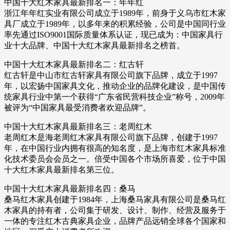
中国十大红木家具最新排名一：年年红
浙江年年红实业有限公司成立于1989年，前身于义乌市红木家
具厂成立于1989年，以多年来的积累经验，公司是中国同行业
率先通过ISO9001国际质量体系认证，现已成为：中国家具行
业十大品牌、中国十大红木家具最新排名之榜首。
中国十大红木家具最新排名二：红古轩
红古轩是中山市红古轩家具有限公司旗下品牌，成立于1997
年，以宏扬中国家具文化，推动企业的品牌化建设，是中国传
统家具行业中第一个获得“广东省民营科技企业”称号，2009年
被评为“中国家具最受消费者欢迎品牌”。
中国十大红木家具最新排名三：老周红木
老周红木是海老周红木家具有限公司旗下品牌，创建于1997
年，在中国行业内拥有很高的知名度，是上海市红木家具标准
化技术委员会会员之一。倍受中国各个市场所喜爱，位于中国
十大红木家具最新排名第三位。
中国十大红木家具最新排名四：桑马
桑马红木家具创建于1984年，上海桑马家具有限公司是桑马红
木家具的持有者，公司集于研发、设计、制作、经营及服务于
一体的专注红木古典家具企业，品牌产品远销全球各个国家和