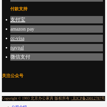
付款支持
支付宝
amazon pay
cc-visa
paypal
微信支付
关注公众号
Copyright © 1993 北京办公家具 版权所有 |
京ICP备20012787号