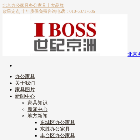
北京办公家具
办公家具十大品牌
政采定点 十年质保
免费咨询电话：010-63717686
北京
办公家具
关于我们
家具图片
新闻中心
家具知识
新闻中心
地方新闻
东城区办公家具
东胜办公家具
丰台区办公家具