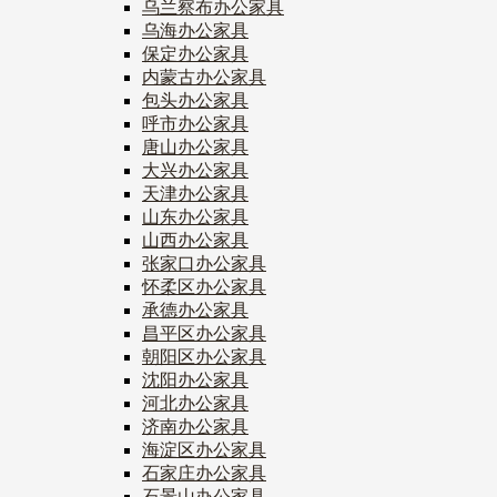
乌兰察布办公家具
乌海办公家具
保定办公家具
内蒙古办公家具
包头办公家具
呼市办公家具
唐山办公家具
大兴办公家具
天津办公家具
山东办公家具
山西办公家具
张家口办公家具
怀柔区办公家具
承德办公家具
昌平区办公家具
朝阳区办公家具
沈阳办公家具
河北办公家具
济南办公家具
海淀区办公家具
石家庄办公家具
石景山办公家具