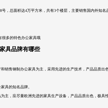
88号，总面积达4万平方米，共有3个楼层，主要销售国内外知
有很多的特色办公家具哦
的家具品牌有哪些
生产和销售钢制办公家具为主，采用先进的生产技术，产品品质出
公家具的知名品牌。
品为主，应尽量欧洲先进的家具生产设备，产品品质出色，极具