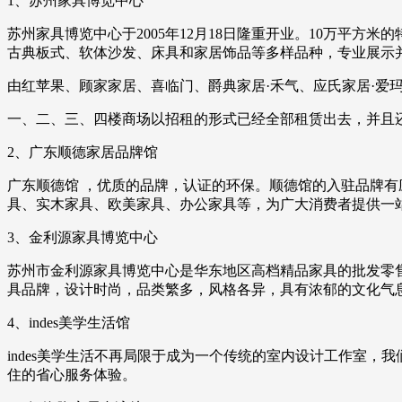
1、苏州家具博览中心
苏州家具博览中心于2005年12月18日隆重开业。10万平
古典板式、软体沙发、床具和家居饰品等多样品种，专业展示
由红苹果、顾家家居、喜临门、爵典家居·禾气、应氏家居·爱
一、二、三、四楼商场以招租的形式已经全部租赁出去，并且还
2、广东顺德家居品牌馆
广东顺德馆 ，优质的品牌，认证的环保。顺德馆的入驻品牌有应
具、实木家具、欧美家具、办公家具等，为广大消费者提供一
3、金利源家具博览中心
苏州市金利源家具博览中心是华东地区高档精品家具的批发零
具品牌，设计时尚，品类繁多，风格各异，具有浓郁的文化气
4、indes美学生活馆
indes美学生活不再局限于成为一个传统的室内设计工作室，
住的省心服务体验。