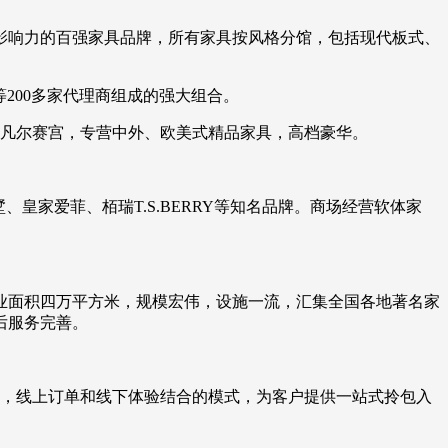
最具影响力的百强家具品牌，所有家具按风格分馆，包括现代板式、
200多家代理商组成的强大组合。
立凡尔赛宫，专营中外、欧美式精品家具，高档豪华。
皇家爱菲、栢瑞T.S.BERRY等知名品牌。商场经营软体家
业面积四万平方米，规模宏伟，设施一流，汇集全国各地著名家
后服务完善。
创新，线上订单和线下体验结合的模式，为客户提供一站式拎包入