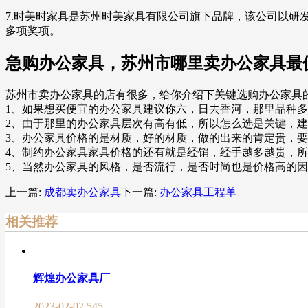
7.时美时家具是苏州时美家具有限公司旗下品牌，该公司以
多项奖项。
急购办公家具，苏州市哪里卖办公家具最
苏州市卖办公家具的店有很多，给你介绍下关键选购办公家具
1、如果想买便宜的办公家具建议你六，日去香河，那里品种
2、由于那里的办公家具层次有高有低，所以怎么选是关键，
3、办公家具价格的是材质，好的材质，做的出来的肯定贵，
4、制约办公家具家具价格的还有就是经销，经手越多越贵，
5、当然办公家具的风格，是否流行，是否时尚也是价格高的
上一篇:
成都卖办公家具
下一篇:
办公家具工程单
相关推荐
辉煌办公家具厂
2023-02-02
545