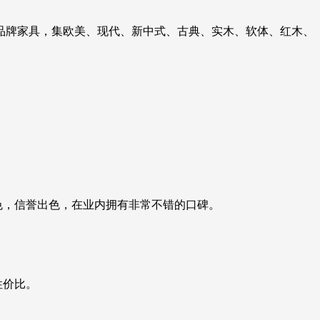
名品牌家具，集欧美、现代、新中式、古典、实木、软体、红木、
色，信誉出色，在业内拥有非常不错的口碑。
性价比。