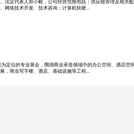
日成立。法定代表人郑小毅，公司经营范围包括：供应链管理及相
网络技术开发、技术咨询；计算机软硬...
境为定位的专业展会，围绕商业承造领域中的办公空间、酒店空
，商业写字楼、酒店、基础设施等工程...