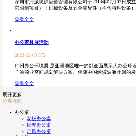
深圳市海派思供应链管理有限公司于2013年07月02
它限制项目）；机械设备及五金零配件（不含特种设备）、
查看全文
办公家具展活动
2023-02-03
572
广州办公环境展 是亚洲地区唯一的以全面展示大办公环
子的商业空间规划解决方案。伴随中国经济波澜壮阔的发展
查看全文
展开更多
分类导航
办公桌
老板办公桌
经理办公桌
屏风办公桌