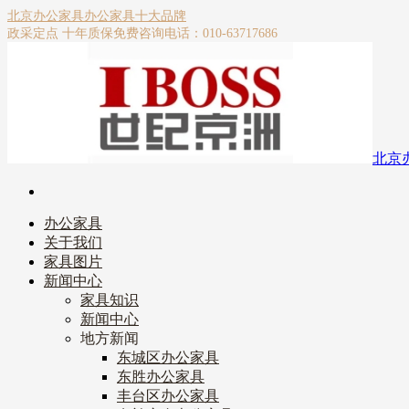
北京办公家具
办公家具十大品牌
政采定点 十年质保
免费咨询电话：010-63717686
北京
办公家具
关于我们
家具图片
新闻中心
家具知识
新闻中心
地方新闻
东城区办公家具
东胜办公家具
丰台区办公家具