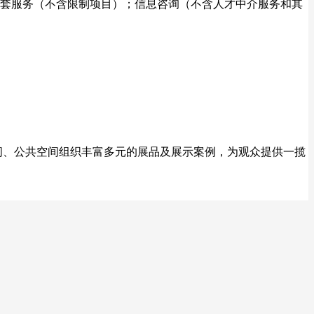
关配套服务（不含限制项目）；信息咨询（不含人才中介服务和其
间、公共空间组织丰富多元的展品及展示案例，为观众提供一揽