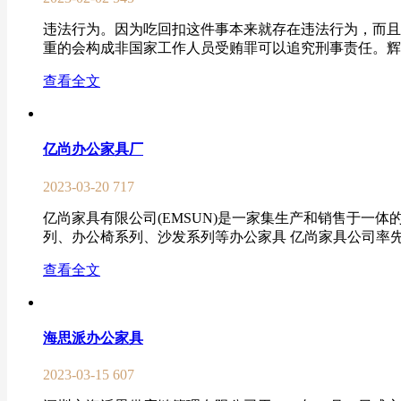
违法行为。因为吃回扣这件事本来就存在违法行为，而且
重的会构成非国家工作人员受贿罪可以追究刑事责任。辉煌
查看全文
亿尚办公家具厂
2023-03-20
717
亿尚家具有限公司(EMSUN)是一家集生产和销售于一
列、办公椅系列、沙发系列等办公家具 亿尚家具公司率先通过IS
查看全文
海思派办公家具
2023-03-15
607