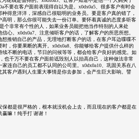
。认为花钱是值得的。x0dx0a3、让客户知道不是他一个人购买了
0a不要在客户面前表现得自以为是。x0dx0a5、很多客户有时会
欢那种得意洋洋，深感自己很聪明的业务员。要是客户真的错了，
客户高明，那么你很可能失去一份订单。要怀着真诚的态度多听客
自己是个非常有个性的人，如果业务员能把他当作特别的人来处
心。x0dx0a7、注意倾听客户的话，了解客户的所思所想。
味地想推销自己的产品，无理地打断客户的话，在客户耳边喋喋不
，你要果断的离开。x0dx0a8、你能够给客户提供什么样的
持续不断的电话，节日的问候等等，都会给客户良好的感觉。如
的不好，也千万不要在客户面前诋毁别人以抬高自己，这种做法非常
自己的员工都不认同的公司里。x0dx0a10、巩固关系在八
。尤其客户遇到人生重大事情是你去参加，会产生巨大影响。譬
安保都是很严格的，根本就没机会上去，而且现在的客户都是在
赢嘛！纯手打 谢谢！