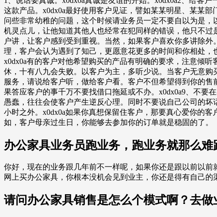
1、说话要真诚。x0dx0a真诚是友谊的开始。x0dx0a2、给
这款产品。x0dx0a最好使用客户见证，譬如某某明星、某某部门
问些非常幼稚的问题，这个时候请业务员一定不要自以为是，以
机灵点儿，让他知道其他人也经常在犯同样的错误，他只不过是
户讲，让客户感到受到重视。当然，如果客户喜欢你多讲除外。x
理，客户会认为遇到了知己，更愿意花更多的时间和你相处，也
x0dx0a有的客户对他希望购买的产品有明确的要求，注意
休，十有八九会失败。以客户为主，多听少说。当客户无意购买
服务，请说给客户听，做给客户看。客户不但希望得到你的售
果答应客户的事千万不要找借口拖延或不办。x0dx0a9、不
愚蠢，往往会使客户产生逆反心理。同时不要说自己公司的坏话
小时之外。x0dx0a如果你真想保留住客户，那要真心爱你
如，客户母亲过生日，你能够去参加你的订单就是稳固的了。
办公家具业务员跑业务，跑业务就那么难
你好，现在的业务跟几年前不一样呢，如果你还是跟以前以前
网上买办公家具，你根本没机会见到业主，你还是得有自己的
请问办公家具销售是怎么个模式啊？去做