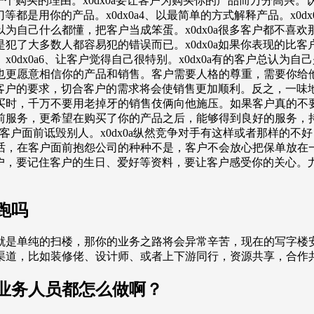
客户一个购买的理由。x0dx0a要让客户为购买你的产品而万分高兴
等都是用你的产品。x0dx0a4、以最简单的方式解释产品。x0dx
为自己什么都懂，把客户当成笨蛋。x0dx0a很多客户都不喜
犯了大多数人都容易犯的错误而已。x0dx0a如果你表现的比
0dx0a6、让客户觉得自己很特别。x0dx0a有的客户总认为
更愿意相信你的产品和销售。客户需要人格的尊重，需要你给他信
倾听客户的要求，切合客户的需求将会使销售更加顺利。反之，一
时，千万不要用老掉牙的销售伎俩向他施压。如果客户真的不要时
前服务，更希望在购买了你的产品之后，能够得到良好的服务，
要在客户面前诋毁别人。x0dx0a纵然竞争对手有这样或者那样
，在客户面前抱怨公司的种种不是，客户不会放心把保单放在一家连
的客户，要记住客户的生日、爱好等资料，要让客户感受你的关心
跑吗
就是单纯的扫楼，那你的业务之路将会异常辛苦，现在的写字楼
渠道，比如装修佬、设计师、或者上下游同行，资源共享，合作共
业务人员都怎么做啊？