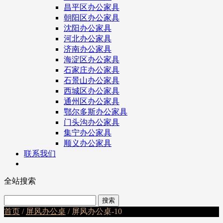
昌平区办公家具
朝阳区办公家具
沈阳办公家具
河北办公家具
济南办公家具
海淀区办公家具
石家庄办公家具
石景山办公家具
西城区办公家具
通州区办公家具
鄂尔多斯办公家具
门头沟办公家具
集宁办公家具
顺义办公家具
联系我们
全站搜索
首页
/
屏风办公桌
/ 屏风办公桌-10