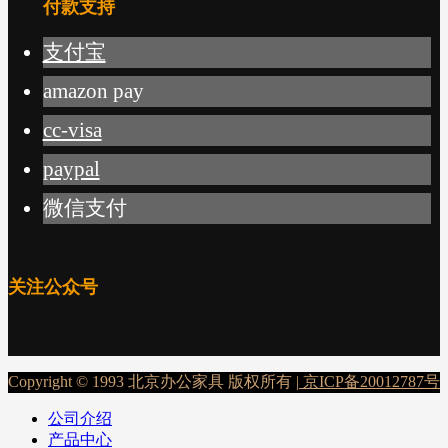
付款支持
支付宝
amazon pay
cc-visa
paypal
微信支付
关注公众号
Copyright © 1993 北京办公家具 版权所有 |
京ICP备20012787号
公司介绍
产品中心