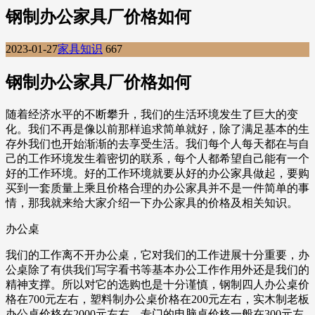
钢制办公家具厂价格如何
2023-01-27
家具知识
667
钢制办公家具厂价格如何
随着经济水平的不断攀升，我们的生活环境发生了巨大的变
化。我们不再是像以前那样追求简单就好，除了满足基本的生
存外我们也开始渐渐的去享受生活。我们每个人每天都在与自
己的工作环境发生着密切的联系，每个人都希望自己能有一个
好的工作环境。好的工作环境就要从好的办公家具做起，要购
买到一套质量上乘且价格合理的办公家具并不是一件简单的事
情，那我就来给大家介绍一下办公家具的价格及相关知识。
办公桌
我们的工作离不开办公桌，它对我们的工作进展十分重要，办
公桌除了有供我们写字看书等基本办公工作作用外还是我们的
精神支撑。所以对它的选购也是十分谨慎，钢制四人办公桌价
格在700元左右，塑料制办公桌价格在200元左右，实木制老板
办公桌价格在2000元左右。专门的电脑桌价格一般在300元左