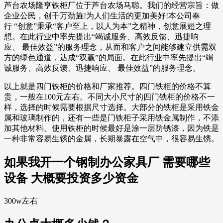
芦台农场隆亨铁柜厂位于芦台农场马聪。我们的经营宗旨：做
企业公民，创千万劲旌!为人们生活的更加美好!本公司奉
行 “创意”秉承“客户至上，以人为本”之精神，创意展翅之理
想。在此行业中率先提出“竭诚服务、高效反馈、迅捷响
应、 最佳效益”的服务理念，从而和客户之间能够建立供需双
方的绿色通道，达成“双赢”的局面。在此行业中率先提出“竭
诚服务、高效反馈、迅捷响应、 最佳效益”的服务理念。
以上就是四门铁柜的价格和厂家推荐。四门铁柜的价格不算
贵，一般在100元左右。不同大小尺寸的四门铁柜的价格不一
样，选择的时候需要根据尺寸选择。大部分的铁柜是采用铁金
属和玻璃制作的，还有一些是门铁柜子采用铁金属制作，不添
加其他材料。使用铁柜的时候最好是涂一层防锈漆，因为铁是
一种非常容易生锈的金属，长期暴露在空气中，很容易生锈。
如果我开一个钢制办公家具厂 需要哪些
设备 大概要投资多少资金
300w左右