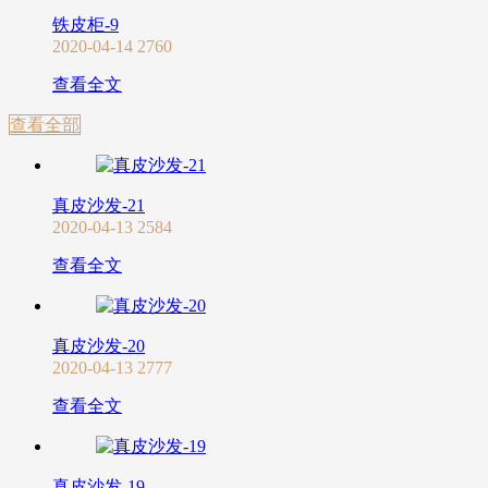
铁皮柜-9
2020-04-14
2760
查看全文
查看全部
真皮沙发-21
2020-04-13
2584
查看全文
真皮沙发-20
2020-04-13
2777
查看全文
真皮沙发-19