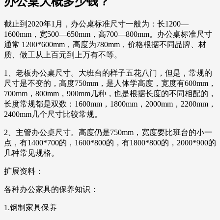
办公桌大概多少钱？
截止到2020年1月，办公桌标准尺寸一般为：长1200—
1600mm，宽500—650mm，高700—800mm。办公桌标准尺寸
通常 1200*600mm，高度为780mm，价格根据不同品牌、材
质、做工从上百元到上万有不等。
1、老板办公桌尺寸。大班台的样子五花八门，但是，常规的
尺寸是不变的，高度750mm，是人体学高度，宽度有600mm，
700mm，800mm，900mm几种，也是根据长度的不同相配的，
长度常规都是双数：1600mm，1800mm，2000mm，2200mm，
2400mm几个尺寸比较常规。
2、主管办公桌尺寸。高度仍是750mm，宽度要比班台的小一
点，有1400*700的，1600*800的，有1800*800的，2000*900的
几种常见规格。
扩展资料：
各种办公家具的保养知识：
1.钢制家具保养