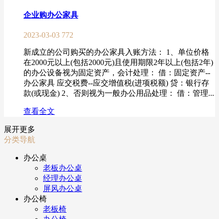
企业购办公家具
2023-03-03
772
新成立的公司购买的办公家具入账方法： 1、单位价格
在2000元以上(包括2000元)且使用期限2年以上(包括2年)
的办公设备视为固定资产，会计处理： 借：固定资产--
办公家具 应交税费--应交增值税(进项税额) 贷：银行存
款(或现金) 2、否则视为一般办公用品处理： 借：管理...
查看全文
展开更多
分类导航
办公桌
老板办公桌
经理办公桌
屏风办公桌
办公椅
老板椅