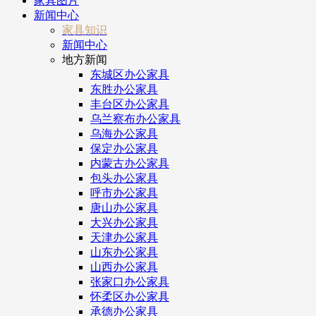
家具图片
新闻中心
家具知识
新闻中心
地方新闻
东城区办公家具
东胜办公家具
丰台区办公家具
乌兰察布办公家具
乌海办公家具
保定办公家具
内蒙古办公家具
包头办公家具
呼市办公家具
唐山办公家具
大兴办公家具
天津办公家具
山东办公家具
山西办公家具
张家口办公家具
怀柔区办公家具
承德办公家具