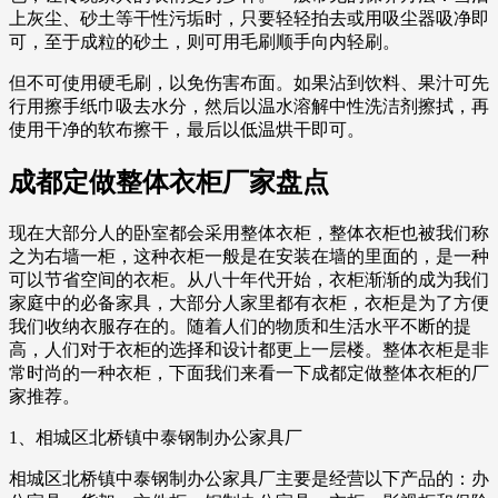
上灰尘、砂土等干性污垢时，只要轻轻拍去或用吸尘器吸净即
可，至于成粒的砂土，则可用毛刷顺手向内轻刷。
但不可使用硬毛刷，以免伤害布面。如果沾到饮料、果汁可先
行用擦手纸巾吸去水分，然后以温水溶解中性洗洁剂擦拭，再
使用干净的软布擦干，最后以低温烘干即可。
成都定做整体衣柜厂家盘点
现在大部分人的卧室都会采用整体衣柜，整体衣柜也被我们称
之为右墙一柜，这种衣柜一般是在安装在墙的里面的，是一种
可以节省空间的衣柜。从八十年代开始，衣柜渐渐的成为我们
家庭中的必备家具，大部分人家里都有衣柜，衣柜是为了方便
我们收纳衣服存在的。随着人们的物质和生活水平不断的提
高，人们对于衣柜的选择和设计都更上一层楼。整体衣柜是非
常时尚的一种衣柜，下面我们来看一下成都定做整体衣柜的厂
家推荐。
1、相城区北桥镇中泰钢制办公家具厂
相城区北桥镇中泰钢制办公家具厂主要是经营以下产品的：办