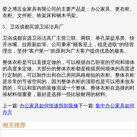
爱之博五金家具有限公司的主要产品是：办公家具、更衣柜、
衣柜、文件柜、铁架床和钢木书架。
5、卫浴成都宾源卫浴洁具厂
卫浴成都宾源卫浴洁具厂主营三联、两联、单孔菜盆系类、快
开水嘴、拉斯新款等。公司秉承“顾客至上，锐意进取”的经营
理念，坚持“客户第一”的原则为广大客户提供优质的服务。
整体衣柜是可以直接定做的，可以根据自己卧室的空间和墙体
的高度来定做。大部分的整体衣柜都是根据房间墙体的高度进
行定制的，可以制作出和自己房间风格相似的衣柜。整体衣柜
是非常的节省空间的，因为整体衣柜的顶部也是可以用来放东
西的，可以和室内的装修混成一个整体。整体衣柜在选择的时
候材料很重要，最好是选择一些比较耐用的材料。
上一篇:
办公家具如何快速拆卸装修
下一篇:
集中办公家具如何
办方
相关推荐