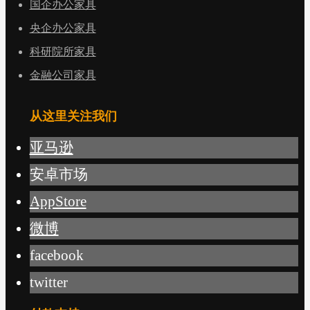
国企办公家具
央企办公家具
科研院所家具
金融公司家具
从这里关注我们
亚马逊
安卓市场
AppStore
微博
facebook
twitter