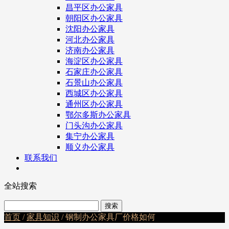
昌平区办公家具
朝阳区办公家具
沈阳办公家具
河北办公家具
济南办公家具
海淀区办公家具
石家庄办公家具
石景山办公家具
西城区办公家具
通州区办公家具
鄂尔多斯办公家具
门头沟办公家具
集宁办公家具
顺义办公家具
联系我们
全站搜索
首页
/
家具知识
/ 钢制办公家具厂价格如何