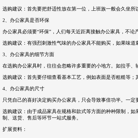
选购建议：首先要把舒适性放在第一位，上班族一般会久坐所
2、办公家具是否环保
办公家具必须要“环保”，人们每天近距离接触办公家具，不
选购建议：有强烈刺激性气味的办公家具不能购买，如果味道
3、办公家具的细节方面
在选购办公家具时，往往会忽略许多重要的小地方。如拉手、
选购建议：首先要仔细查看基本工艺，例如表面是否粗糙等；
4、办公家具的尺寸
只凭自己的喜好决定购买办公家具，只会导致事倍功半。一定
选购建议：由于成品家具在规格和款式等方面的种种限制，如
制、送货、售后等环节一站式服务。
扩展资料：