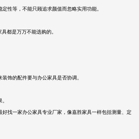
稳定性等，不能只顾追求颜值而忽略实用功能。
家具都是万万不能选购的。
来装饰的配件要与办公家具是否协调。
果。
最好找一家办公家具专业厂家，像嘉胜家具一样包括测量、定