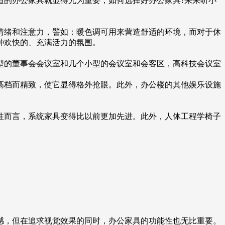
适的办公家具就显得尤为重要，如何选择好办公家具?来来听小
情绪和注意力，譬如：暖色调可用来营造舒适的环境，而对于休
种欢快的、充满活力的氛围。
型的董事会会议室和几个小型的会议室和会客区，高科技会议室
高档而精致，使它显得格外抢眼。此外，办公楼的其他娱乐设施
性而言，系统家具变得比以前更加先进。此外，人体工程学椅子
感，但在追求视觉效果的同时，办公家具的功能性也无比重要。