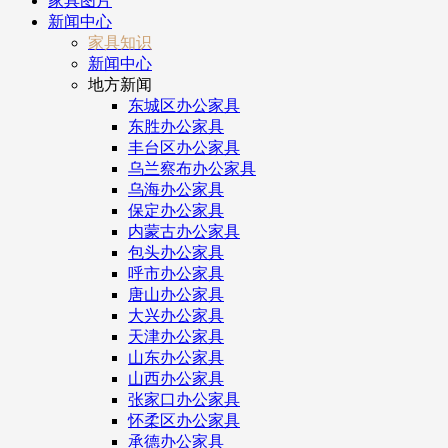
家具图片
新闻中心
家具知识
新闻中心
地方新闻
东城区办公家具
东胜办公家具
丰台区办公家具
乌兰察布办公家具
乌海办公家具
保定办公家具
内蒙古办公家具
包头办公家具
呼市办公家具
唐山办公家具
大兴办公家具
天津办公家具
山东办公家具
山西办公家具
张家口办公家具
怀柔区办公家具
承德办公家具