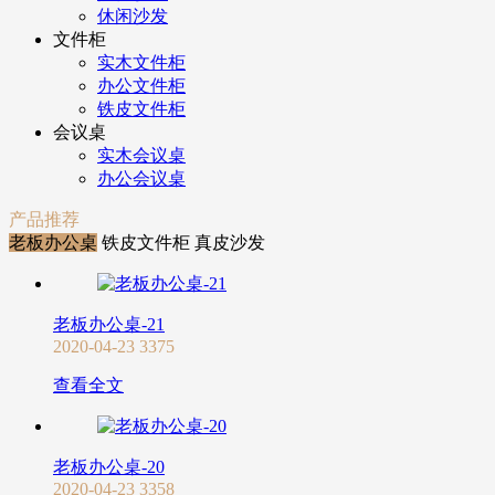
休闲沙发
文件柜
实木文件柜
办公文件柜
铁皮文件柜
会议桌
实木会议桌
办公会议桌
产品推荐
老板办公桌
铁皮文件柜
真皮沙发
老板办公桌-21
2020-04-23
3375
查看全文
老板办公桌-20
2020-04-23
3358