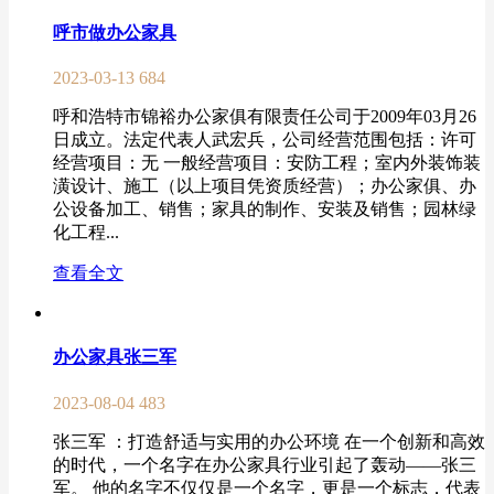
呼市做办公家具
2023-03-13
684
呼和浩特市锦裕办公家俱有限责任公司于2009年03月26
日成立。法定代表人武宏兵，公司经营范围包括：许可
经营项目：无 一般经营项目：安防工程；室内外装饰装
潢设计、施工（以上项目凭资质经营）；办公家俱、办
公设备加工、销售；家具的制作、安装及销售；园林绿
化工程...
查看全文
办公家具张三军
2023-08-04
483
张三军 ：打造舒适与实用的办公环境 在一个创新和高效
的时代，一个名字在办公家具行业引起了轰动——张三
军。 他的名字不仅仅是一个名字，更是一个标志，代表