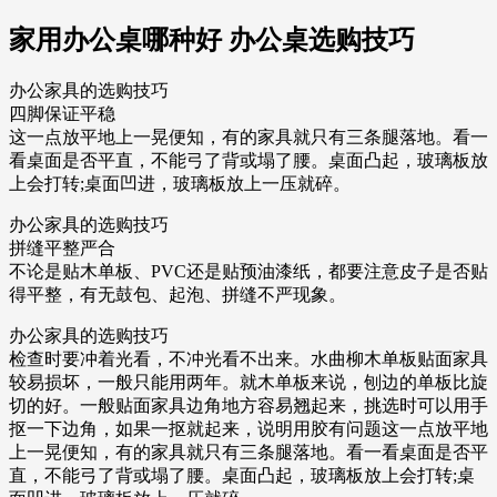
家用办公桌哪种好 办公桌选购技巧
办公家具的选购技巧
四脚保证平稳
这一点放平地上一晃便知，有的家具就只有三条腿落地。看一
看桌面是否平直，不能弓了背或塌了腰。桌面凸起，玻璃板放
上会打转;桌面凹进，玻璃板放上一压就碎。
办公家具的选购技巧
拼缝平整严合
不论是贴木单板、PVC还是贴预油漆纸，都要注意皮子是否贴
得平整，有无鼓包、起泡、拼缝不严现象。
办公家具的选购技巧
检查时要冲着光看，不冲光看不出来。水曲柳木单板贴面家具
较易损坏，一般只能用两年。就木单板来说，刨边的单板比旋
切的好。一般贴面家具边角地方容易翘起来，挑选时可以用手
抠一下边角，如果一抠就起来，说明用胶有问题这一点放平地
上一晃便知，有的家具就只有三条腿落地。看一看桌面是否平
直，不能弓了背或塌了腰。桌面凸起，玻璃板放上会打转;桌