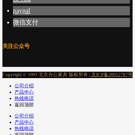
paypal
微信支付
关注公众号
Copyright © 1993 北京办公家具 版权所有 |
京ICP备20012787号
公司介绍
产品中心
热线电话
返回顶部
公司介绍
产品中心
热线电话
返回顶部