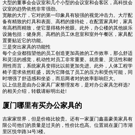
大型的董事会会议室和几个小型的会议室和会客区，高科技会
议室的趋势依然非常强劲。
宽敞的大厅，它对的第一印象具有较强的视觉冲击力。大厅配
备有精致的灯具和表面、高档的接待处，在配置家具时，家具
有高档而精致，使它显得格外抢眼。此外，办公楼的其他娱乐
设施包括：健身房、高档的员工休息室和室外午餐区，家具配
置要贴近它的功能。
三是突出家具的功能性
每个企业都指望他的员工创造更加高效的工作效率，那么舒适
和灵活的感觉，机动性对员工非常重要。就质量、灵活性和耐
用性而言，系统家具变得比以前更加先进。此外，人体工程学
椅子需求依然旺盛，因为它降低了员工的压力和受伤可能，同
时增强了舒适感和坐姿，而后两者对的效率影响巨大。
以上信息是由办公家具厂家整理发布，是对办公家具怎样选?
的相关介绍，转载请标明出处!
厦门哪里有买办公家具的
吉家家世界，但是价格比较贵。还有一家厦门鑫嘉豪美家具有
限公司他们的质量是过关的，性价比也高。位置就在厦门市湖
里区悦华路34号3楼。