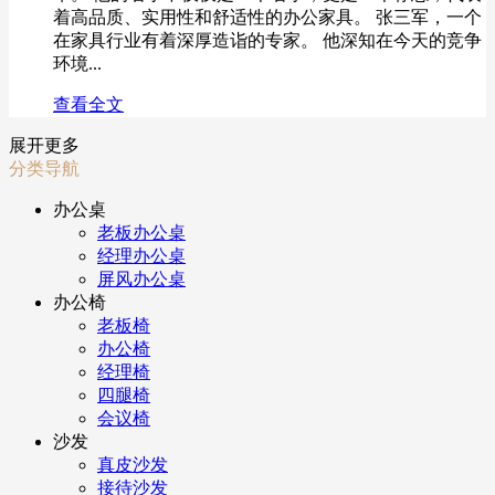
着高品质、实用性和舒适性的办公家具。 张三军，一个
在家具行业有着深厚造诣的专家。 他深知在今天的竞争
环境...
查看全文
展开更多
分类导航
办公桌
老板办公桌
经理办公桌
屏风办公桌
办公椅
老板椅
办公椅
经理椅
四腿椅
会议椅
沙发
真皮沙发
接待沙发