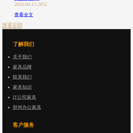
2020-04-13
2852
查看全文
查看全部
了解我们
关于我们
家具品牌
联系我们
家具知识
IT公司家具
郑州办公家具
客户服务