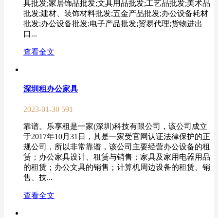
具批发;家居饰品批发;文具用品批发;工艺品批发;美术品
批发;建材、装饰材料批发;五金产品批发;办公设备耗材
批发;办公设备批发;电子产品批发;贸易代理;货物进出
口...
查看全文
深圳租办公家具
2023-01-30
591
靠谱。乐享租是一家(深圳)科技有限公司，该公司成立
于2017年10月31日，其是一家受官网认证法律保护的正
规公司，所以非常靠谱，该公司主要经营办公设备的租
赁；办公家具设计、租赁与销售；家具及家用电器用品
的租赁；办公文具的销售；计算机周边设备的租赁、销
售、技...
查看全文