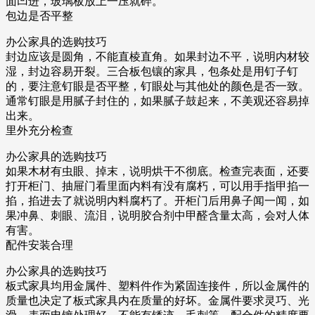
面凹进，玻璃板放上一压就碎。
包边是否平整
办公家具的选购技巧
封边应该是圆角，不能直棱直角。如果封边不平，说明内材较
湿，封边容易开裂。三合板包镶的家具，包条处是用钉子钉
的，要注意钉眼是否平整，钉眼处与其他处的颜色是否一致。
通常钉眼是用腻子封住的，如果腻子鼓起来，不美观还容易掉
出来。
里外充分检查
办公家具的选购技巧
如果木材有虫眼、掉末，说明烘干不彻底。检查完表面，还要
打开柜门、抽屉门看里面内料有没有腐朽，可以用手指甲掐一
掐，掐进去了就说明内料腐朽了。开柜门后用鼻子闻一闻，如
果冲鼻、刺眼、流泪，说明胶合剂中甲醛含量太高，会对人体
有害。
配件安装合理
办公家具的选购技巧
板式家具均用金属件、塑料件作为紧固连接件，所以金属件的
质量也决定了板式家具内在质量的好坏。金属件要求灵巧、光