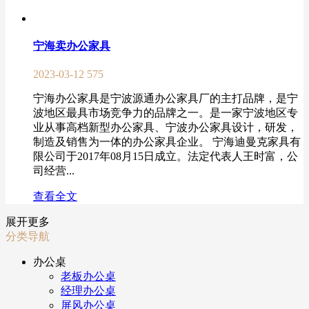
宁海卖办公家具
2023-03-12
575
宁海办公家具是宁波源通办公家具厂的主打品牌，是宁
波地区最具市场竞争力的品牌之一。是一家宁波地区专
业从事高档新型办公家具、宁波办公家具设计，研发，
制造及销售为一体的办公家具企业。 宁海迪曼克家具有
限公司于2017年08月15日成立。法定代表人王时富，公
司经营...
查看全文
展开更多
分类导航
办公桌
老板办公桌
经理办公桌
屏风办公桌