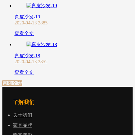
真皮沙发-19
2020-04-13
2885
查看全文
真皮沙发-18
2020-04-13
2852
查看全文
查看全部
了解我们
关于我们
家具品牌