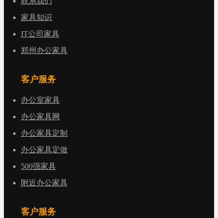
联系我们
家具知识
IT公司家具
郑州办公家具
客户服务
办公室家具
办公家具网
办公家具定制
办公家具定做
500强家具
附近办公家具
客户服务