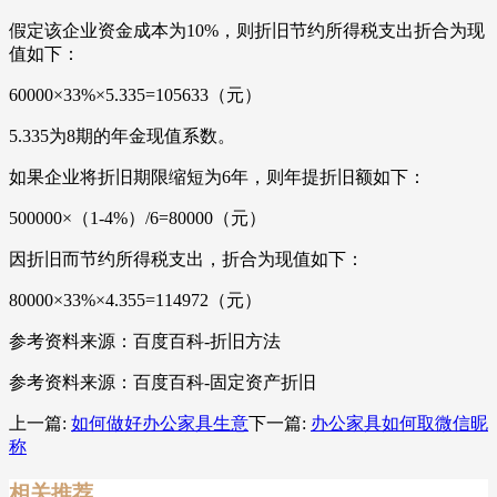
假定该企业资金成本为10%，则折旧节约所得税支出折合为现
值如下：
60000×33%×5.335=105633（元）
5.335为8期的年金现值系数。
如果企业将折旧期限缩短为6年，则年提折旧额如下：
500000×（1-4%）/6=80000（元）
因折旧而节约所得税支出，折合为现值如下：
80000×33%×4.355=114972（元）
参考资料来源：百度百科-折旧方法
参考资料来源：百度百科-固定资产折旧
上一篇:
如何做好办公家具生意
下一篇:
办公家具如何取微信昵
称
相关推荐