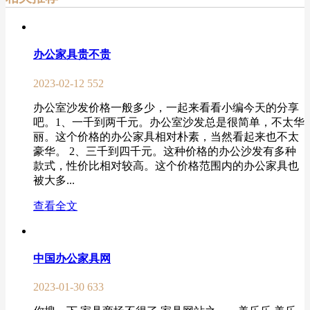
办公家具贵不贵
2023-02-12
552
办公室沙发价格一般多少，一起来看看小编今天的分享
吧。1、一千到两千元。办公室沙发总是很简单，不太华
丽。这个价格的办公家具相对朴素，当然看起来也不太
豪华。 2、三千到四千元。这种价格的办公沙发有多种
款式，性价比相对较高。这个价格范围内的办公家具也
被大多...
查看全文
中国办公家具网
2023-01-30
633