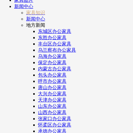
家具图片
新闻中心
家具知识
新闻中心
地方新闻
东城区办公家具
东胜办公家具
丰台区办公家具
乌兰察布办公家具
乌海办公家具
保定办公家具
内蒙古办公家具
包头办公家具
呼市办公家具
唐山办公家具
大兴办公家具
天津办公家具
山东办公家具
山西办公家具
张家口办公家具
怀柔区办公家具
承德办公家具