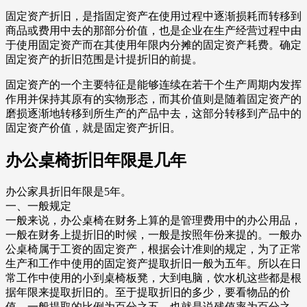
固定资产折旧，是指固定资产在使用过程中逐渐损耗而转移到
商品或费用中去的那部分价值，也是企业在生产经营过程中由
于使用固定资产而在其使用年限内分摊的固定资产耗费。确定
固定资产的折旧范围是计提折旧的前提。
固定资产的一个主要特征是能够连续在若干个生产周期内发挥
作用并保持其原有的实物形态，而其价值则是随着固定资产的
磨损逐渐地转移到所生产的产品中去，这部分转移到产品中的
固定资产价值，就是固定资产折旧。
办公桌椅折旧年限是几年
办公家具折旧年限是5年。
一、一般规定
一般来说，办公桌椅在财务上算的是管理费用中的办公用品，
一般在财务上提折旧的时候，一般是按照年份来提的。一般办
公桌椅属于工资的固定资产，根据会计准则的规定，为了正常
生产和工作中使用的固定资产提取折旧一般为五年。所以在日
常工作中使用的小到桌椅板凳，大到电脑，饮水机这些都是根
据年限来提取折旧的。至于提取折旧的多少，要看物品的价
值，一般提取的比例为百分之五，也就是说残值率为百分之