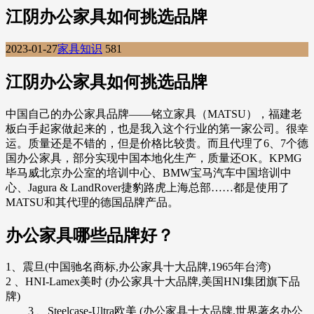
江阴办公家具如何挑选品牌
2023-01-27
家具知识
581
江阴办公家具如何挑选品牌
中国自己的办公家具品牌——铭立家具（MATSU），福建老
板白手起家做起来的，也是我入这个行业的第一家公司。很幸
运。质量还是不错的，但是价格比较贵。而且代理了6、7个德
国办公家具，部分实现中国本地化生产，质量还OK。KPMG
毕马威北京办公室的培训中心、BMW宝马汽车中国培训中
心、Jagura & LandRover捷豹路虎上海总部……都是使用了
MATSU和其代理的德国品牌产品。
办公家具哪些品牌好？
1、震旦(中国驰名商标,办公家具十大品牌,1965年台湾)
2 、HNI-Lamex美时 (办公家具十大品牌,美国HNI集团旗下品
牌)
3 、Steelcase-Ultra欧美 (办公家具十大品牌,世界著名办公