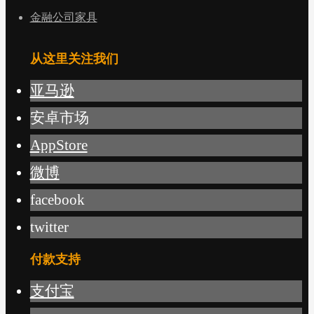
金融公司家具
从这里关注我们
亚马逊
安卓市场
AppStore
微博
facebook
twitter
付款支持
支付宝