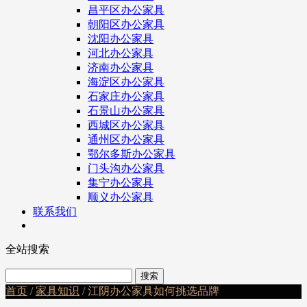
昌平区办公家具
朝阳区办公家具
沈阳办公家具
河北办公家具
济南办公家具
海淀区办公家具
石家庄办公家具
石景山办公家具
西城区办公家具
通州区办公家具
鄂尔多斯办公家具
门头沟办公家具
集宁办公家具
顺义办公家具
联系我们
全站搜索
首页
/
家具知识
/ 江阴办公家具如何挑选品牌