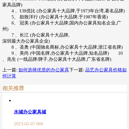
家具品牌)
4 、UB优比 (办公家具十大品牌,于1973年台湾,著名品牌)
5、 励致洋行 (办公家具十大品牌,于1987年香港)
6、 冠美 (办公家具十大品牌,国内办公家具知名企业,广
州)
7 、长江 (办公家具十大品牌,
深圳最大办公家具企业)
8 、圣奥 (中国驰名商标,办公家具十大品牌,浙江省名牌)
9 、美尚 (中国名牌,办公家具十大品牌,知名品牌) 10
、兆生 (一线品牌/牌子,办公家具十大品牌,广东省名牌)
上一篇:
如何选择优质的办公家具
下一篇:
品艺办公家具价格如
何计算
相关推荐
水城办公家具城
2023-02-07
666