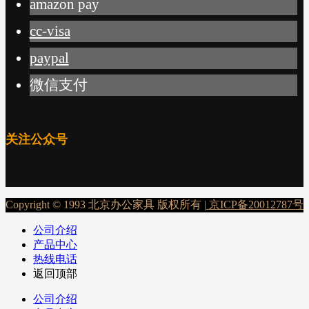
amazon pay
cc-visa
paypal
微信支付
关注公众号
Copyright © 1993 北京办公家具 版权所有 |
京ICP备20012787号
公司介绍
产品中心
热线电话
返回顶部
公司介绍