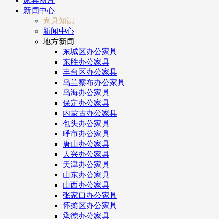
家具图片
新闻中心
家具知识
新闻中心
地方新闻
东城区办公家具
东胜办公家具
丰台区办公家具
乌兰察布办公家具
乌海办公家具
保定办公家具
内蒙古办公家具
包头办公家具
呼市办公家具
唐山办公家具
大兴办公家具
天津办公家具
山东办公家具
山西办公家具
张家口办公家具
怀柔区办公家具
承德办公家具