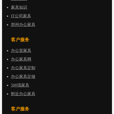
家具知识
IT公司家具
郑州办公家具
客户服务
办公室家具
办公家具网
办公家具定制
办公家具定做
500强家具
附近办公家具
客户服务