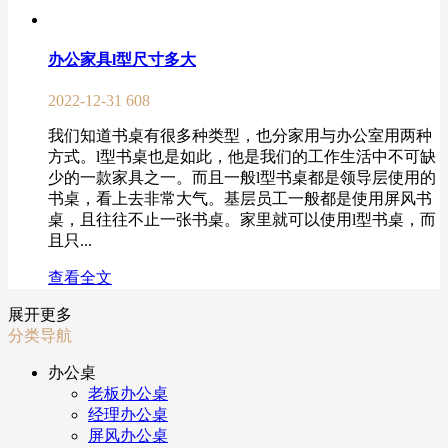
办公家具l型尺寸多大
2022-12-31
608
我们知道书桌有很多种类型，也分家用与办公室用两种
方式。l型书桌也是如此，他是我们的工作生活中不可缺
少的一款家具之一。而且一般l型书桌都是领导层使用的
书桌，看上去非常大气。基层员工一般都是使用屏风书
桌，且往往不止一张书桌。家里就可以使用l型书桌，而
且只...
查看全文
展开更多
分类导航
办公桌
老板办公桌
经理办公桌
屏风办公桌