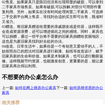
02售卖。如果家具只是陈旧但没有出现明显的破损，可以拿到
二手家具市场售卖。如果有破损,可以拆解,对部分可用部件重
复利用。另外，如果实在没有时间处理闲置二手家具，可选择
二手交易平台网上售卖，等找到合适的买主即可出售，既省时
又省力。
03赠送。将旧家具赠送给需要的亲戚朋友或是邻居，这样既不
会造成资源浪费，还可以增进彼此之间的感情。同时，家具也
可以捐赠，通过一些平台将不需要的旧家具捐赠给贫困地区，
这也是为废旧家具找到好去处的办法。
04改造。日常生活中，如果你是一个有创意又爱动手的人，不
妨按照自己的想法对旧家具进行刷漆、贴纸等改造设计，赋予
旧家具新的生命和价值。如果是木制家具，也可以进行翻新返
修。这样既能节约资源，也能激发创意，更重要的是，能让废
旧家具再次得以利用。
不想要的办公桌怎么办
上一篇:
如何在网上挑选办公家具
下一篇:
如何选择优质的办公
家具
相关推荐