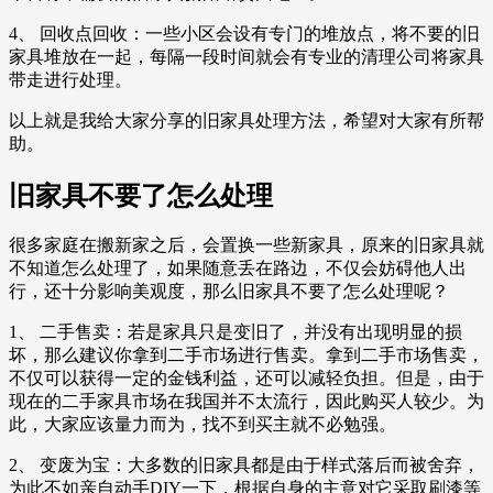
4、 回收点回收：一些小区会设有专门的堆放点，将不要的旧
家具堆放在一起，每隔一段时间就会有专业的清理公司将家具
带走进行处理。
以上就是我给大家分享的旧家具处理方法，希望对大家有所帮
助。
旧家具不要了怎么处理
很多家庭在搬新家之后，会置换一些新家具，原来的旧家具就
不知道怎么处理了，如果随意丢在路边，不仅会妨碍他人出
行，还十分影响美观度，那么旧家具不要了怎么处理呢？
1、 二手售卖：若是家具只是变旧了，并没有出现明显的损
坏，那么建议你拿到二手市场进行售卖。拿到二手市场售卖，
不仅可以获得一定的金钱利益，还可以减轻负担。但是，由于
现在的二手家具市场在我国并不太流行，因此购买人较少。为
此，大家应该量力而为，找不到买主就不必勉强。
2、 变废为宝：大多数的旧家具都是由于样式落后而被舍弃，
为此不如亲自动手DIY一下，根据自身的主意对它采取刷漆等