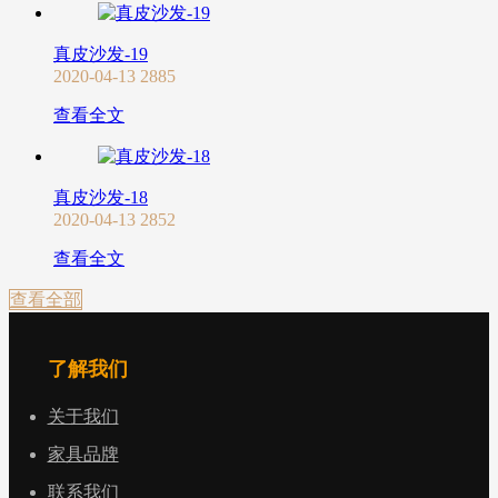
真皮沙发-19
2020-04-13
2885
查看全文
真皮沙发-18
2020-04-13
2852
查看全文
查看全部
了解我们
关于我们
家具品牌
联系我们