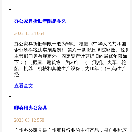
办公家具折旧年限是多久
2022-12-24
963
办公家具折旧年限一般为5年。 根据《中华人民共和国
企业所得税法实施条例》 第六十条 除国务院财政、税务
主管部门另有规定外，固定资产计算折旧的最低年限如
下： (一)房屋、建筑物，为20年； (二)飞机、火车、轮
船、机器、机械和其他生产设备，为10年； (三)与生产
经...
查看全文
哪会用办公家具
2023-03-12
558
广州办公家具是广州家具行业的主打产品，是广州地区