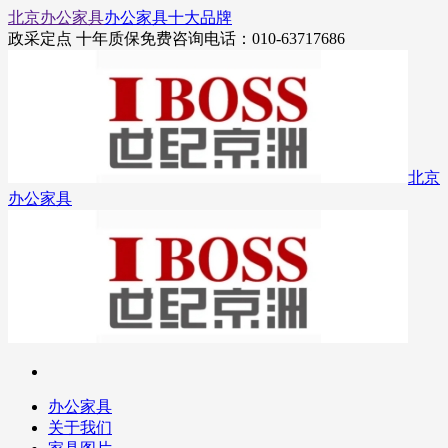
北京办公家具
办公家具十大品牌
政采定点 十年质保
免费咨询电话：010-63717686
北京
办公家具
办公家具
关于我们