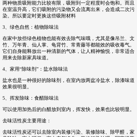
两种物质吸附能力比较有限，吸附到一定程度时会饱和。而且
在室温升高，它们吸附的污染物又会流离出来，会造成二次污
染。所以要定时更换这些吸附材料
3、绿色自然：植物除味法
在家中放些绿色植物也能有效去除气味哦，尤其是像吊兰、文
竹、万年青、仙人掌、龟背竹、常青藤等都能效的吸收毒气。
它们自身能释放出一种清新的气体，让人精神愉悦，非常适合
用来去除新家具味道。
4、家用“除味剂”：盐水除味法
盐水也是一种很好的除味剂，在室内放两盆冷盐水，除漆味道
效果很明显。
5、挥发除味：食醋除味法
可以使用加热后的白醋放到室内，挥发快，效果也比较明显。
去味活性炭主要用途：
去味活性炭还可以去除室内装修污染、装修除味、除甲醛，家