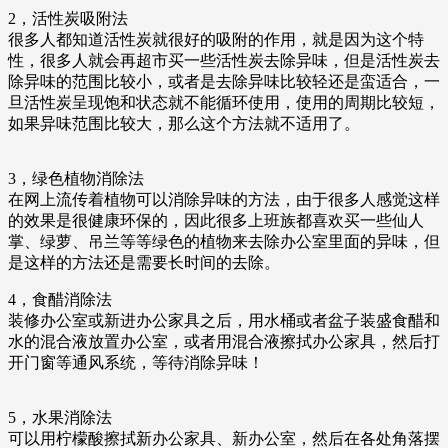
2，活性炭吸附法
很多人都知道活性炭就很好的吸附的作用，就是因为这个特
性，很多人就会再超市买一些活性炭去除异味，但是活性炭去
除异味的范围比较小，或者是去除异味比较轻还是蛮适合，一
旦活性炭呈现饱和状态就不能循环使用，使用的周期比较短，
如果异味范围比较大，那么这个方法就不适用了。
3，绿色植物消除法
在网上流传着植物可以消除异味的方法，由于很多人感觉这样
的效果是很健康环保的，因此很多上班族都喜欢买一些仙人
掌、绿萝、吊兰等等绿色的植物来去除办公室里面的异味，但
是这样的方法还是需要长时间的去除。
4，食醋消除法
装修办公室或新进办公家具之后，用水桶或者盆子装盛食醋和
水的混合液放置办公室，或者用混合液擦拭办公家具，然后打
开门窗等通风系统，等待消除异味！
5，水果消除法
可以用柠檬酸擦拭新办公家具、新办公室，然后在各处角落摆