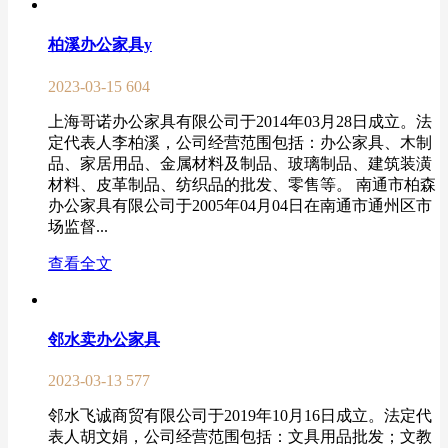
柏溪办公家具y
2023-03-15
604
上海哥诺办公家具有限公司于2014年03月28日成立。法
定代表人李柏溪，公司经营范围包括：办公家具、木制
品、家居用品、金属材料及制品、玻璃制品、建筑装潢
材料、皮革制品、纺织品的批发、零售等。 南通市柏森
办公家具有限公司于2005年04月04日在南通市通州区市
场监督...
查看全文
邻水卖办公家具
2023-03-13
577
邻水飞诚商贸有限公司于2019年10月16日成立。法定代
表人胡文娟，公司经营范围包括：文具用品批发；文教