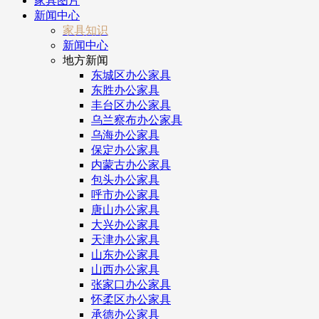
家具图片
新闻中心
家具知识
新闻中心
地方新闻
东城区办公家具
东胜办公家具
丰台区办公家具
乌兰察布办公家具
乌海办公家具
保定办公家具
内蒙古办公家具
包头办公家具
呼市办公家具
唐山办公家具
大兴办公家具
天津办公家具
山东办公家具
山西办公家具
张家口办公家具
怀柔区办公家具
承德办公家具