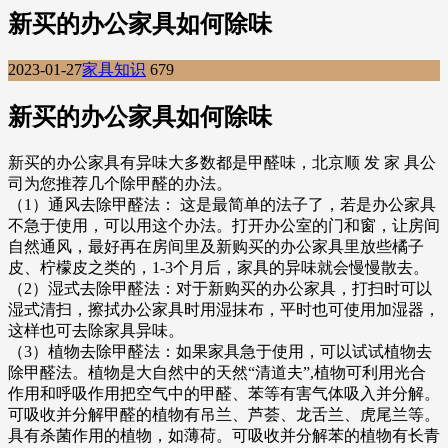
新买的办公家具如何除味
2023-01-27
家具知识
679
新买的办公家具如何除味
新买的办公家具有异味大多数都是甲醛味，北京顺 发 家 具公
司为您推荐几个除甲醛的办法。
（1）通风去除甲醛法： 这是最简单的法子了，若是办公家具
不急于使用，可以用这个办法。打开办公室的门和窗，让房间
自然通风，最好再在房间里及新购买的办公家具里放些橘子
皮、柠檬皮之类的，1-3个月后，家具的异味就会慢慢散去。
（2）湿式去除甲醛法：对于新购买的办公家具，打扫时可以
湿式清扫，擦拭办公家具时用湿抹布，平时也可使用加湿器，
这样也可去除家具异味。
（3）植物去除甲醛法：如果家具急于使用，可以试试植物去
除甲醛法。植物是大自然中的天然“清道夫”,植物可利用光合
作用和呼吸作用把空气中的甲醛、苯等有害气体吸入并分解。
可吸收并分解甲醛的植物有吊兰、芦荟、龙舌兰、虎尾兰等。
具有杀菌作用的植物，如薄荷。可吸收并分解苯的植物有长青