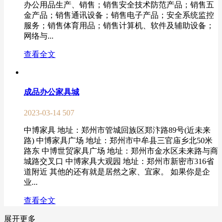
办公用品生产、销售；销售安全技术防范产品；销售五
金产品；销售通讯设备；销售电子产品；安全系统监控
服务；销售体育用品；销售计算机、软件及辅助设备；
网络与...
查看全文
成品办公家具城
2023-03-14
507
中博家具 地址：郑州市管城回族区郑汴路89号(近未来
路) 中博家具广场 地址：郑州市中牟县三官庙乡北50米
路东 中博世贸家具广场 地址：郑州市金水区未来路与商
城路交叉口 中博家具大观园 地址：郑州市新密市316省
道附近 其他的还有就是居然之家、宜家。 如果你是企
业...
查看全文
展开更多