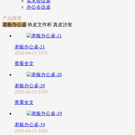
实木会议桌
办公会议桌
产品推荐
老板办公桌
铁皮文件柜
真皮沙发
老板办公桌-21
2020-04-23
3375
查看全文
老板办公桌-20
2020-04-23
3358
查看全文
老板办公桌-19
2020-04-23
3245