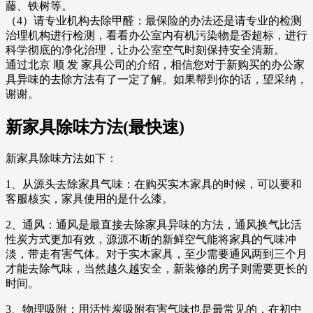
藤、铁树等。
（4）请专业机构去除甲醛：最保险的办法还是请专业的检测
治理机构进行检测，看看办公室内有机污染物是否超标，进行
科学彻底的净化治理，让办公室空气时刻保持安全清新。
通过北京 顺 发 家具公司的介绍，相信您对于新购买的办公家
具异味的去除方法有了一定了解。如果帮到你的话，望采纳，
谢谢。
新家具除味方法(最快速)
新家具除味方法如下：
1、从源头去除家具气味：在购买实木家具的时候，可以要和
客服核实，家具使用的是什么漆。
2、通风：通风是最直接去除家具异味的方法，通风换气比活
性炭方式更加有效，源源不断的新鲜空气能将家具的气味冲
淡，带走有害气体。对于实木家具，至少需要通风两到三个月
才能去除气味，当然越久越安全，新装修的房子则需要更长的
时间。
3、物理吸附：用活性炭吸附有害气味也是最常见的，在初中