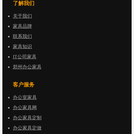
了解我们
关于我们
家具品牌
联系我们
家具知识
IT公司家具
郑州办公家具
客户服务
办公室家具
办公家具网
办公家具定制
办公家具定做