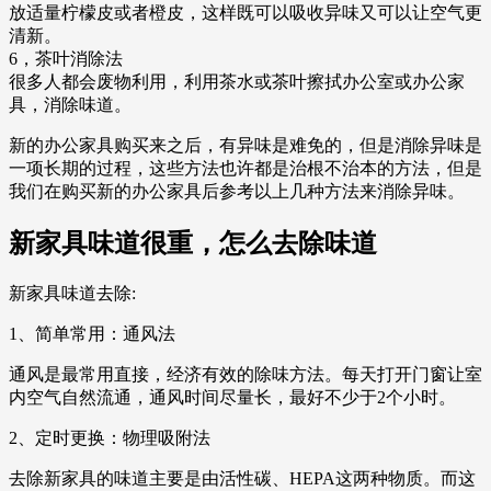
放适量柠檬皮或者橙皮，这样既可以吸收异味又可以让空气更
清新。
6，茶叶消除法
很多人都会废物利用，利用茶水或茶叶擦拭办公室或办公家
具，消除味道。
新的办公家具购买来之后，有异味是难免的，但是消除异味是
一项长期的过程，这些方法也许都是治根不治本的方法，但是
我们在购买新的办公家具后参考以上几种方法来消除异味。
新家具味道很重，怎么去除味道
新家具味道去除:
1、简单常用：通风法
通风是最常用直接，经济有效的除味方法。每天打开门窗让室
内空气自然流通，通风时间尽量长，最好不少于2个小时。
2、定时更换：物理吸附法
去除新家具的味道主要是由活性碳、HEPA这两种物质。而这