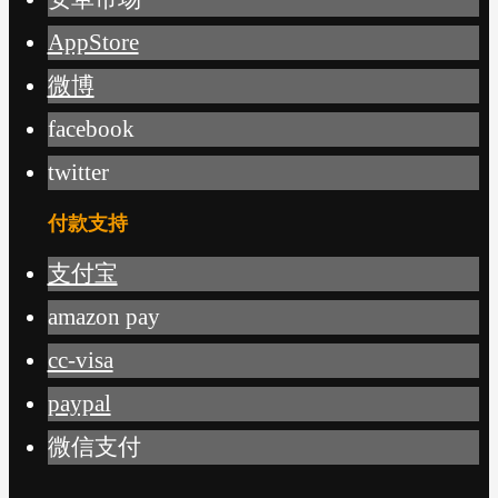
AppStore
微博
facebook
twitter
付款支持
支付宝
amazon pay
cc-visa
paypal
微信支付