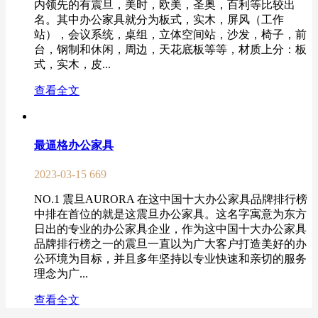
内领先的有震旦，美时，欧美，圣奥，百利等比较出
名。其中办公家具就分为板式，实木，屏风（工作
站），会议系统，桌组，立体空间站，沙发，椅子，前
台，钢制和休闲，周边，天花底板等等，材质上分：板
式，实木，皮...
查看全文
最逼格办公家具
2023-03-15
669
NO.1 震旦AURORA 在这中国十大办公家具品牌排行榜
中排在首位的就是这震旦办公家具。这名字寓意为东方
日出的专业的办公家具企业，作为这中国十大办公家具
品牌排行榜之一的震旦一直以为广大客户打造美好的办
公环境为目标，并且多年坚持以专业快速和亲切的服务
理念为广...
查看全文