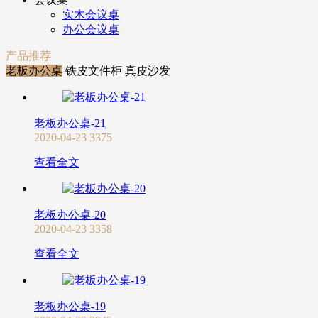
实木会议桌
办公会议桌
产品推荐
老板办公桌
铁皮文件柜
真皮沙发
老板办公桌-21
2020-04-23
3375
查看全文
老板办公桌-20
2020-04-23
3358
查看全文
老板办公桌-19