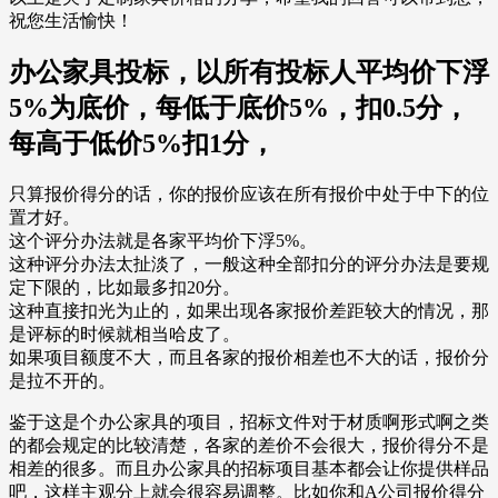
祝您生活愉快！
办公家具投标，以所有投标人平均价下浮
5%为底价，每低于底价5%，扣0.5分，
每高于低价5%扣1分，
只算报价得分的话，你的报价应该在所有报价中处于中下的位
置才好。
这个评分办法就是各家平均价下浮5%。
这种评分办法太扯淡了，一般这种全部扣分的评分办法是要规
定下限的，比如最多扣20分。
这种直接扣光为止的，如果出现各家报价差距较大的情况，那
是评标的时候就相当哈皮了。
如果项目额度不大，而且各家的报价相差也不大的话，报价分
是拉不开的。
鉴于这是个办公家具的项目，招标文件对于材质啊形式啊之类
的都会规定的比较清楚，各家的差价不会很大，报价得分不是
相差的很多。而且办公家具的招标项目基本都会让你提供样品
吧，这样主观分上就会很容易调整。比如你和A公司报价得分