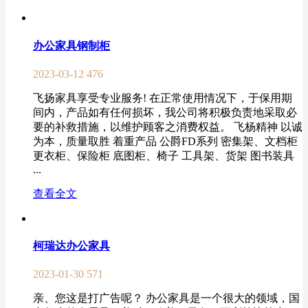
办公家具钢制柜
2023-03-12
476
飞扬家具享受专业服务! 在正常使用情况下，于保用期
间内，产品如有任何损坏，我公司将积极负责地采取必
要的补救措施，以维护顾客之消费权益。 飞杨精神 以诚
为本，质量取胜 着重产品 公爵FD系列 密集架、文档柜
更衣柜、保险柜 底图柜、椅子 工具架、货架 图书装具
...
查看全文
柯瑞达办公家具
2023-01-30
571
亲、您这是打广告呢？ 办公家具是一个很大的领域，国