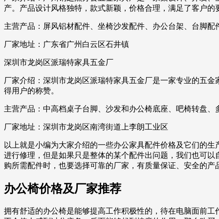
产。产品设计风格独特，款式新颖，价格合理，满足了客户的
主营产品：屏风铝材配件、坐椅沙发配件、办公台架、台脚配
厂家地址：广东省广州白云区石井镇
深圳市龙岗区派瑞特家具五金厂
厂家介绍：深圳市龙岗区派瑞特家具五金厂是一家专业的五金
得用户的称赞。
主营产品：中高档桌子台脚、沙发和办公椅底座、吧椅转盘、
厂家地址：深圳市龙岗区南湾街道上李朗工业区
以上就是小编为大家介绍的一些办公家具配件价格及它们的生
进行修理，但是如果只是整体的某个配件出问题，我们也可以
购所需配件时，也要选择可靠的厂家，有质量保证、安全的产
办公椅价格及厂家推荐
拥有舒适的办公椅是能够提高工作积极性的，待在电脑面前工