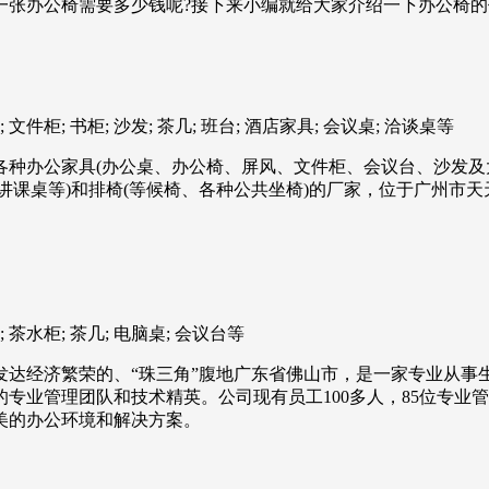
一张办公椅需要多少钱呢?接下来小编就给大家介绍一下办公椅
文件柜; 书柜; 沙发; 茶几; 班台; 酒店家具; 会议桌; 洽谈桌等
种办公家具(办公桌、办公椅、屏风、文件柜、会议台、沙发及
，讲课桌等)和排椅(等候椅、各种公共坐椅)的厂家，位于广州
 茶水柜; 茶几; 电脑桌; 会议台等
通发达经济繁荣的、“珠三角”腹地广东省佛山市，是一家专业从事
专业管理团队和技术精英。公司现有员工100多人，85位专业
美的办公环境和解决方案。