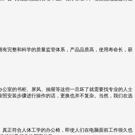
拥有完整和科学的质量监管体系，产品品质高，使用寿命长，获
办公室的书柜、屏风、抽屉等这些一旦坏了就需要找专业的人士
按照安装步骤进行操作的话，更换也并不复杂。当然，我们在选
。真正符合人体工学的办公椅，即使人们在电脑面前工作很久也