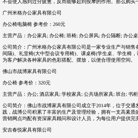
不会使人感到过分疲惫，反而能够起到按摩的作用。那么购买
广州米格办公家具有限公司
办公椅电脑椅 参考价：260元
主营产品：办公家具; 办公椅; 班椅; 办公屏风; 办公隔断; 办公桌; 
公司简介：广州米格办公家具有限公司是一家专业生产与销售各
间隔)、礼堂椅(大中型会议专用椅)、课桌椅(学生桌、学生椅
为客户解决各种家具的色彩搭配、摆放，以便合理使用空间。
佛山市战博家具有限公司
办公椅 参考价：320元
主营产品：办公; 酒店家具; 学校家具; 公共场所家具; 班台; 书柜;
公司简介：佛山市战博家具有限公司成立于2014年，位于交
践，战博公司积累了丰富的生产及管理经验，拥有一支高素质的
营销网点均配有资深家具顾问和设计人员，为每位用户提供完
安吉春悦家具有限公司