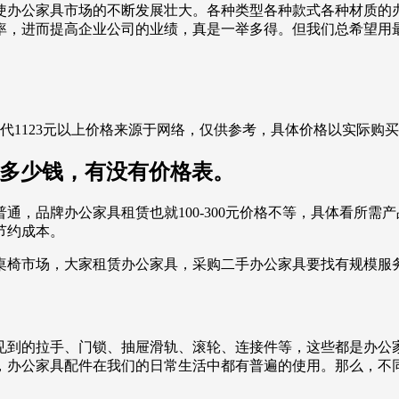
使办公家具市场的不断发展壮大。各种类型各种款式各种材质的
率，进而提高企业公司的业绩，真是一举多得。但我们总希望用
代1123元以上价格来源于网络，仅供参考，具体价格以实际购
年多少钱，有没有价格表。
通，品牌办公家具租赁也就100-300元价格不等，具体看所
节约成本。
桌椅市场，大家租赁办公家具，采购二手办公家具要找有规模服
见到的拉手、门锁、抽屉滑轨、滚轮、连接件等，这些都是办公
，办公家具配件在我们的日常生活中都有普遍的使用。那么，不同