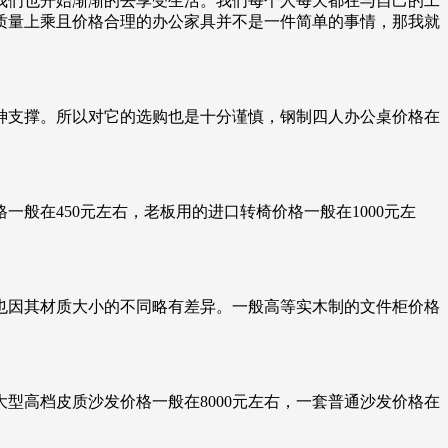
我们也开始渐渐的去享受生活。我们每个人每天都在与自己的工
质量上乘且价格合理的办公家具并不是一件简单的事情，那我就
神支撑。所以对它的选购也是十分谨慎，钢制四人办公桌价格在
般在450元左右，老板用的进口转椅价格一般在1000元左
也因其材质大小的不同略有差异。一般高等实木制的文件柜价格
型高档皮质沙发价格一般在8000元左右，一套普通沙发价格在