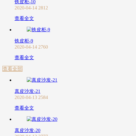
铁皮柜-10
2020-04-14
2812
查看全文
铁皮柜-9
2020-04-14
2760
查看全文
查看全部
真皮沙发-21
2020-04-13
2584
查看全文
真皮沙发-20