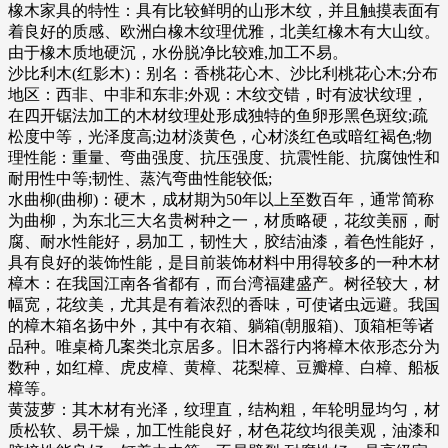
橡木家具的特性：具有比较鲜明的山形木纹，并且触摸表面有
着良好的质感、欧洲白橡木纹理优雅，北美红橡木有大山纹。
由于橡木质地硬沉，水份脱净比较难,加工不易。
沙比利木(红影木)：别名：香桃花心木、沙比利桃花心木;分布
地区：西非、中非和东非;外观：木纹交错，时有波状纹理，
在四开锯法加工的木材纹理处形成独特的鱼卵形黑色斑纹;疏
松度中等，光泽度高;边材淡黄色，心材淡红色或暗红褐色;物
理性能：重量、弯曲强度、抗压强度、抗震性能、抗腐蚀性和
耐用性中等;韧性、蒸汽弯曲性能较低;
水曲柳(曲柳)：硬木，成材期为50年以上至数百年，通常简称
为曲柳，为东北三大名贵树种之一，材质略硬，花纹美丽，耐
腐、耐水性能好，易加工，韧性大，胶结油漆，着色性能好，
具有良好的装饰性能，是目前装饰材料中用得较多的一种木材
樟木：在我国江南各省都有，而台湾福建盛产。树径较大，材
幅宽，花纹美，尤其是有着浓烈的香味，可使诸虫远避。我国
的樟木箱名扬中外，其中有衣箱、躺箱(朝服箱)、顶箱柜等诸
品种。唯桌椅几案类北京居多。旧木器行内将樟木依形态分为
数种，如红樟、虎皮樟、黄樟、花梨樟、豆瓣樟、白樟、船板
樟等。
黄菠萝：其木材有光泽，纹理直，结构粗，年轮明显均匀，材
质松软、易干燥，加工性能良好，材色花纹均很美观，油漆和