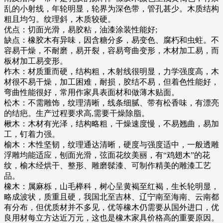
乱的小射线，年轮明显，轮界为深色带，管孔甚少。木质结构
粗且均匀。纹理斜，木质较硬。
优点：切面光滑，易胶粘，油漆涂装性能好;
缺点：橡胶木有异味，因含糖分多，易变色、腐朽和虫蛀。不
容易干燥，不耐磨，易开裂，容易弯曲变形，木材加工易，而
板材加工易变形。
柞木：材质重而硬，结构粗，木射线很明显，力学强度高，木
材很不易干燥，加工困难，耐损，胶结不易，但着色性能好，
弯曲性能很好，常用作家具表面材和做薄木贴面。
松木：不需雕饰，纹理清晰，线条细腻、带有松香味，有漂亮
的结疤。生产过程要求高,需要干燥除脂。
楸木：木材有光泽，结构略粗，干燥速度慢，不易翘曲，易加
工，钉着力强。
榆木：木性坚韧，纹理通达清晰，硬度与强度适中，一般透雕
浮雕均能适应，刨面光滑，弦面花纹美丽，有“鸡翅木”的花
纹，榆木经烘干、整形、雕磨髹漆、可制作精美的雕漆工艺
品。
橡木：属麻栎，山毛榉科，树心呈黄褐至红褐，生长轮明显，
略成波状，质重且硬，我国北至吉林、辽宁南至海南、云南都
有分布，但优质材并不多见，优等橡木仍需要从国外进口，优
良用材每立方达近万元，这也是橡木家具价格高的重要原因。