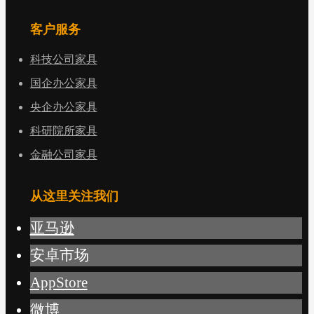
客户服务
科技公司家具
国企办公家具
央企办公家具
科研院所家具
金融公司家具
从这里关注我们
亚马逊
安卓市场
AppStore
微博