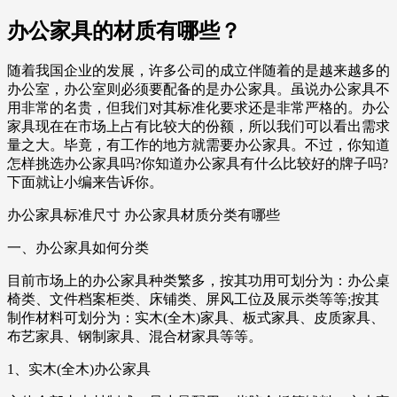
办公家具的材质有哪些？
随着我国企业的发展，许多公司的成立伴随着的是越来越多的
办公室，办公室则必须要配备的是办公家具。虽说办公家具不
用非常的名贵，但我们对其标准化要求还是非常严格的。办公
家具现在在市场上占有比较大的份额，所以我们可以看出需求
量之大。毕竟，有工作的地方就需要办公家具。不过，你知道
怎样挑选办公家具吗?你知道办公家具有什么比较好的牌子吗?
下面就让小编来告诉你。
办公家具标准尺寸 办公家具材质分类有哪些
一、办公家具如何分类
目前市场上的办公家具种类繁多，按其功用可划分为：办公桌
椅类、文件档案柜类、床铺类、屏风工位及展示类等等;按其
制作材料可划分为：实木(全木)家具、板式家具、皮质家具、
布艺家具、钢制家具、混合材家具等等。
1、实木(全木)办公家具