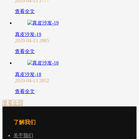
2020-04-13
2777
查看全文
真皮沙发-19
2020-04-13
2885
查看全文
真皮沙发-18
2020-04-13
2852
查看全文
查看全部
了解我们
关于我们