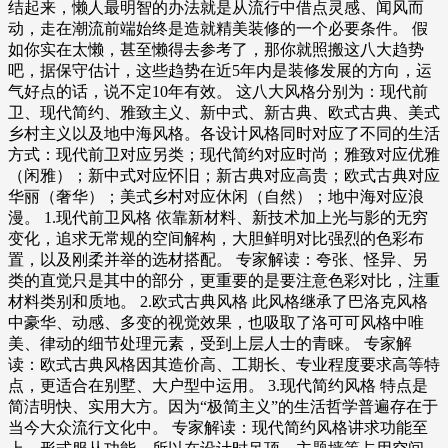
结起来，懒人最明智的办法就是从流行中借点灵感、闻风而
动，走在潮流前端始终是造就精美装修的一个必要条件。 假
如你实在太懒，甚至懒得去参考了，那你就照搬这八大趋势
吧，据保守估计，这些趋势在近5年内是装修发展的方向，运
气好点的话，说不定10年有效。 这八大风格分别为：现代前
卫、现代简约、雅致主义、新中式、新古典、欧式古典、美式
乡村主义以及地中海风格。各设计风格同时对应了不同的生活
方式：现代前卫对应另类；现代简约对应时尚；雅致对应优雅
（闲雅）；新中式对应怀旧；新古典对应高贵；欧式古典对应
华丽（奢华）；美式乡村对应休闲（自然）；地中海对应浪
漫。 1.现代前卫风格 依靠新材料、新技术加上光与影的无穷
变化，追求无常规的空间解构，大胆鲜明对比强烈的色彩布
置，以及刚柔并举的选材搭配。 专家解读：夸张、怪异、另
类的直觉只是其中的部分，更重要的是要注意色彩对比，注重
材料类别和质地。 2.欧式古典风格 此风格继承了巴洛克风格
中豪华、动感、多变的视觉效果，也吸取了洛可可风格中唯
美、律动的细节处理元素，受到上层人士的青睐。 专家解
读：欧式古典风格因其造价高、工期长、专业程度要求高等特
点，更适合在别墅、大户型中运用。 3.现代简约风格 特点是
简洁明快、实用大方。因为“极简主义”的生活哲学普遍存在于
当今大众流行文化中。 专家解读：现代简约风格讲求功能至