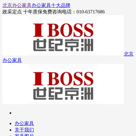
北京办公家具
办公家具十大品牌
政采定点 十年质保
免费咨询电话：010-63717686
北京
办公家具
办公家具
关于我们