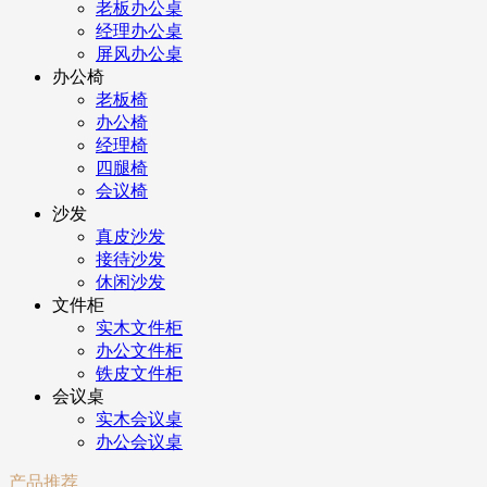
老板办公桌
经理办公桌
屏风办公桌
办公椅
老板椅
办公椅
经理椅
四腿椅
会议椅
沙发
真皮沙发
接待沙发
休闲沙发
文件柜
实木文件柜
办公文件柜
铁皮文件柜
会议桌
实木会议桌
办公会议桌
产品推荐