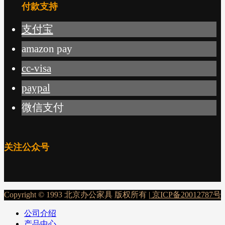
付款支持
支付宝
amazon pay
cc-visa
paypal
微信支付
关注公众号
Copyright © 1993 北京办公家具 版权所有 |
京ICP备20012787号
公司介绍
产品中心