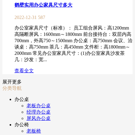
鹤壁实用办公家具尺寸多大
2022-12-31
587
办公室家具尺寸（标准）： 员工组合屏风：高1200mm
高隔断屏风：1600mm～1800mm 前台接待台：双层内高
700mm，外高750～1500mm 办公桌：高750mm 会议、洽
谈桌：高750mm 茶几：高450mm 文件柜：高1800mm～
2000mm 常见办公室家具尺寸：(1)办公室家具沙发茶
几：沙发：宽...
查看全文
展开更多
分类导航
办公桌
老板办公桌
经理办公桌
屏风办公桌
办公椅
老板椅