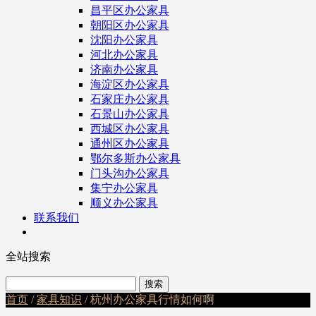
昌平区办公家具
朝阳区办公家具
沈阳办公家具
河北办公家具
济南办公家具
海淀区办公家具
石家庄办公家具
石景山办公家具
西城区办公家具
通州区办公家具
鄂尔多斯办公家具
门头沟办公家具
集宁办公家具
顺义办公家具
联系我们
全站搜索
首页
/
家具知识
/ 杭州办公家具行情如何啊