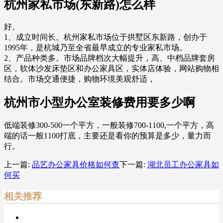
杭州家私市场(东新路)怎么样
好。
1、成立时间长。杭州家私市场位于拱墅区东新路，创办于
1995年，是杭城乃至全省最早成立的专业家私市场。
2、产品种类多。市场品牌档次大幅提升，高、中档品牌套房
区，软体沙发床垫区和办公家具区，实体店体验，网站购物相
结合。市场交通便捷，购物环境美观舒适，
杭州市小型办公室装修费用要多少啊
低端装修300-500一个平方，一般装修700-1100,一个平方，高
端的话一般1100打底，主要还是看你的预算是多少，量力而
行。
上一篇:
品艺办公家具价格如何查
下一篇:
湖北员工办公家具如
何买
相关推荐