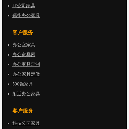
IT公司家具
郑州办公家具
客户服务
办公室家具
办公家具网
办公家具定制
办公家具定做
500强家具
附近办公家具
客户服务
科技公司家具