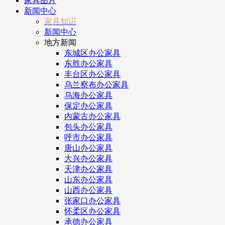
家具图片
新闻中心
家具知识
新闻中心
地方新闻
东城区办公家具
东胜办公家具
丰台区办公家具
乌兰察布办公家具
乌海办公家具
保定办公家具
内蒙古办公家具
包头办公家具
呼市办公家具
唐山办公家具
大兴办公家具
天津办公家具
山东办公家具
山西办公家具
张家口办公家具
怀柔区办公家具
承德办公家具