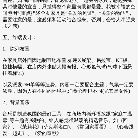
阐述。如“每当回到家，看见和老公一起买的家具，想起买家
具时他爱的宣言，只觉得整个家里满眼都是爱。我被幸福的空
间包围”(重点描述全友家具是“关爱的见证”、“关爱的物语”，
需要注意的是，这必须和活动结合起来。否则，会给人牵强关
联之感)
五、终端设计：
1、陈列布置
在家具店外面因地制宜地布置,如用X展架、易拉宝、KT板、
拉挂横幅、在店内外张贴大幅海报、心形氢气球(气球下面悬
挂着标语)
以及派发DM单等等造势。内容一定要配合主题，气氛一定要
浓厚，因为人在不同的环境中,消费心理也不同(尤其是女性)
2、背景音乐
音乐是制造氛围的最好工具，在商场内循环播放跟“家庭”“温
馨”等主题有关联的、给人感觉很温暖的精选音乐。如《回
家》、《茉莉花》(萨克斯名曲)、《常回家看看》、《心会跟
爱一起走》、《爱的奉献》