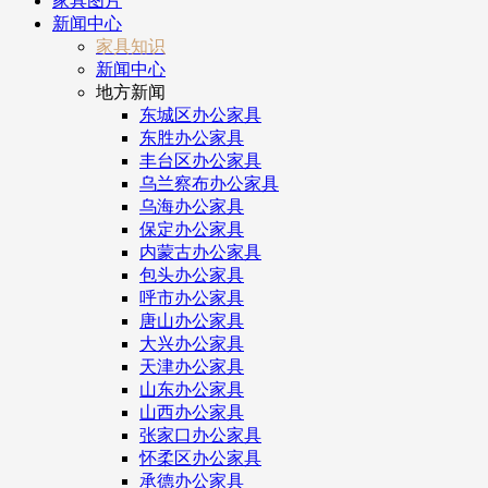
家具图片
新闻中心
家具知识
新闻中心
地方新闻
东城区办公家具
东胜办公家具
丰台区办公家具
乌兰察布办公家具
乌海办公家具
保定办公家具
内蒙古办公家具
包头办公家具
呼市办公家具
唐山办公家具
大兴办公家具
天津办公家具
山东办公家具
山西办公家具
张家口办公家具
怀柔区办公家具
承德办公家具