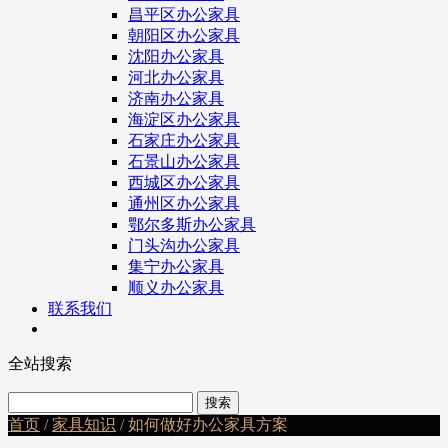
昌平区办公家具
朝阳区办公家具
沈阳办公家具
河北办公家具
济南办公家具
海淀区办公家具
石家庄办公家具
石景山办公家具
西城区办公家具
通州区办公家具
鄂尔多斯办公家具
门头沟办公家具
集宁办公家具
顺义办公家具
联系我们
全站搜索
首页
/
家具知识
/ 如何做好办公家具方案