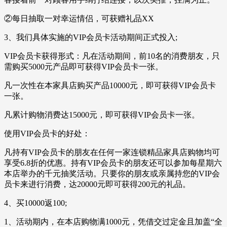
②每日抽取一对幸运情侣，可获赠礼品XX
3、我们具体实施的VIP会员卡活动期间正式投入;
VIP会员卡获得形式：凡在活动期间，前10名的消费朋友，只
需购买5000元产品即可获得VIP会员卡一张。
凡一次性在本家具店购买产品10000元，即可获得VIP会员卡
一张。
凡累计购物消费达15000元，即可获得VIP会员卡一张。
使用VIP会员卡的好处：
凡持有VIP会员卡的朋友在任何一家连锁精品家具店购物均可
享受6.8折的优惠。持有VIP会员卡的朋友还可以参加每星期六
本店举办的千元抽奖活动。只要你的朋友或亲属持您的VIP会
员卡来进行消费，达20000元即可获得200元的礼品。
4、买10000返100;
1、活动期内，在本店购物满1000元，凭借交过定金且加盖“全