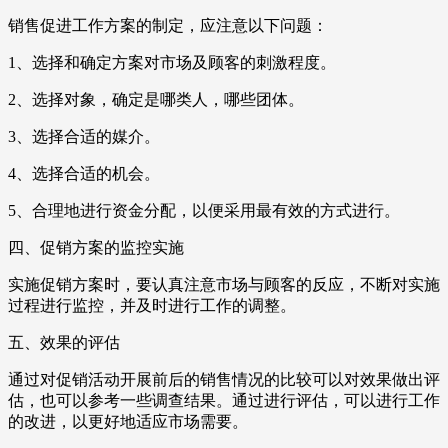
销售促进工作方案的制定，应注意以下问题：
1、选择和确定方案对市场及顾客的刺激程度。
2、选择对象，确定是哪类人，哪些团体。
3、选择合适的媒介。
4、选择合适的机会。
5、合理地进行资金分配，以便采用最有效的方式进行。
四、促销方案的监控实施
实施促销方案时，要认真注意市场与顾客的反应，不断对实施
过程进行监控，并及时进行工作的调整。
五、效果的评估
通过对促销活动开展前后的销售情况的比较可以对效果做出评
估，也可以参考一些调查结果。通过进行评估，可以进行工作
的改进，以更好地适应市场需要。