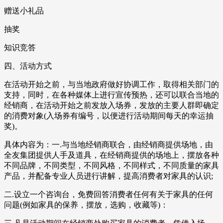
赠送小礼品
抽奖
知识竞答
四、活动方式
在活动开始之前，与当地政府做好协调工作，取得相关部门的
支持，同时，在各种媒体上进行宣传预热，还可以联合当地的
经销商，在活动开始之前发放入场券，发放的主要人群即确定
的消费对象(入场券有编号，以便进行活动期间每天的幸运抽
奖)。
具体内容为：一.与当地经销商联合，由经销商提供场地，由
全友集团提供人手及道具，在经销商提供的场地上，摆放各种
不同品牌，不同类型，不同风格，不同样式，不同质量的家具
产品，并配备专业人员进行讲解，提高消费者对家具的认识;
二.设立一个咨询台，免费回答消费者任何有关于家具的任何
问题(例如家具的保养，摆放，选购，收藏等)：