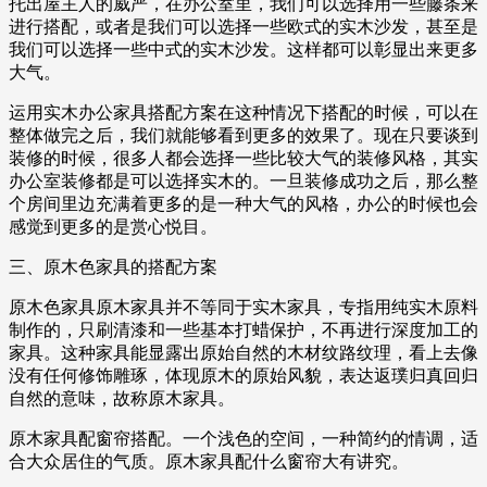
托出屋主人的威严，在办公室里，我们可以选择用一些藤条来
进行搭配，或者是我们可以选择一些欧式的实木沙发，甚至是
我们可以选择一些中式的实木沙发。这样都可以彰显出来更多
大气。
运用实木办公家具搭配方案在这种情况下搭配的时候，可以在
整体做完之后，我们就能够看到更多的效果了。现在只要谈到
装修的时候，很多人都会选择一些比较大气的装修风格，其实
办公室装修都是可以选择实木的。一旦装修成功之后，那么整
个房间里边充满着更多的是一种大气的风格，办公的时候也会
感觉到更多的是赏心悦目。
三、原木色家具的搭配方案
原木色家具原木家具并不等同于实木家具，专指用纯实木原料
制作的，只刷清漆和一些基本打蜡保护，不再进行深度加工的
家具。这种家具能显露出原始自然的木材纹路纹理，看上去像
没有任何修饰雕琢，体现原木的原始风貌，表达返璞归真回归
自然的意味，故称原木家具。
原木家具配窗帘搭配。一个浅色的空间，一种简约的情调，适
合大众居住的气质。原木家具配什么窗帘大有讲究。