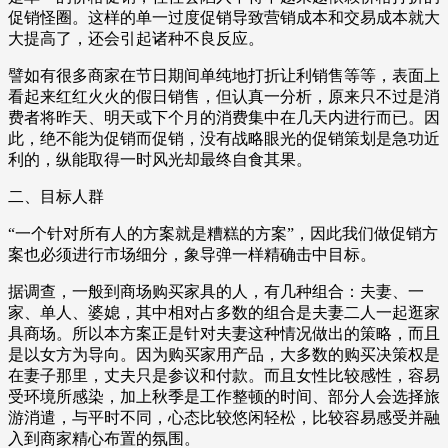
促销怪圈。这样的单一过度促销导致营销成本和交易成本就大
大提高了，还会引起诸种不良反应。
譬如有很多商家在节日期间单纯地打折让利销售等等，表面上
看起来红红火火的假日销售，但认真一分析，原来只不过是消
费者将昨天、明天或下个月的消费集中在几天内进行而已。因
此，绝不能为促销而促销，没有战略眼光的促销策划是急功近
利的，纵能取得一时风光却最终自食其果。
二、目标人群
“一个针对所有人的方案就是糟糕的方案”，因此我们做促销方
案也必须进行市场细分，象导弹一样精确击中目标。
据调查，一般到商场购买家具的人，有几种组合：夫妻、一
家、单人、婆媳，其中相对占多数的组合是夫妻二人一起逛家
具商场。所以本方案正是针对夫妻这种情况做出的策略，而且
是以女方为导向。因为购买家用产品，大多数的购买决策权是
在妻子那里，丈夫只是参议和付款。而且女性比较感性，容易
受环境所感染，加上秋季是工作整顿的时间、部分人会选择旅
游消遣，与平时不同，心态比较悠闲轻松，比较容易感受并融
入到商家精心布置的氛围。