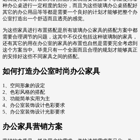
种办公桌进行一定程度的划分，而且为这些玻璃办公桌搭配好
其它的办公用品等等都是需要一个良好的计划才能够把整个办
公室打造出一个舒适而且透亮的感觉。
为这些家具进行布置搭配是所有玻璃办公家具的搭配方案中都
需要合理调节的问题，这其中不仅仅包括这种玻璃制的家具，
还有其它的用在办公室的家具的布置也自然是需要完全考虑到
这个方案当中。毕竟只有一个全面而且合理的规划才能够真正
的安排好这些不同家具之间的搭配。
如何打造办公室时尚办公家具
1、空间形象的设定
2、色彩风格的搭配
3、功能简单实用为主
4、办公室装饰设计色彩要求
5、办公室装饰设计光影要求
办公家具营销方案