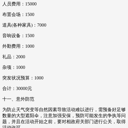
人员费用：15000
布置会场：1500
道具(各种家具)：7000
音响设备：1500
外勤费用：1000
礼品：2000
杂项：1000
突发状况预算：1000
合计：30000元
十一、意外防范
为防止天气突变等自然因素导致活动难以进行，需预备好足够
数量的大型遮阳伞，注意加强安保，预防可能发生的争执等问
题，并且在活动开始之前，要对相政府关部门进行公关，取得
活动许可。