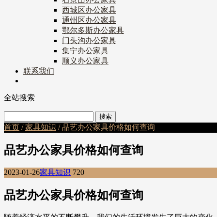
西城区办公家具
通州区办公家具
鄂尔多斯办公家具
门头沟办公家具
集宁办公家具
顺义办公家具
联系我们
全站搜索
首页
/
家具知识
/ 品艺办公家具价格如何查询
品艺办公家具价格如何查询
2023-01-26
家具知识
720
品艺办公家具价格如何查询