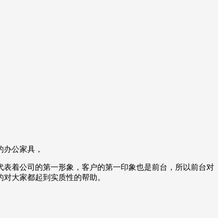
的办公家具，
代表着公司的第一形象，客户的第一印象也是前台，所以前台对
的对大家都起到实质性的帮助。