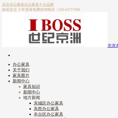
北京办公家具
办公家具十大品牌
政采定点 十年质保
免费咨询电话：010-63717686
北京
办公家具
关于我们
家具图片
新闻中心
家具知识
新闻中心
地方新闻
东城区办公家具
东胜办公家具
丰台区办公家具