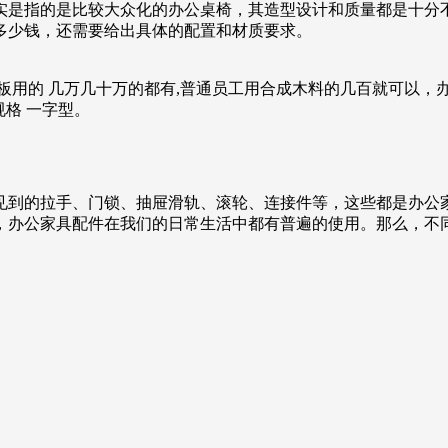
实是指的是比较大众化的办公桌椅，其造型设计和质量都是十分
多少钱，还需要给出具体的配置和材质要求。
板用的 几万几十万的都有,普通员工用合成木料的几百就可以，办
种规格 一字型。
见到的拉手、门锁、抽屉滑轨、滚轮、连接件等，这些都是办公
，办公家具配件在我们的日常生活中都有普遍的使用。那么，不同