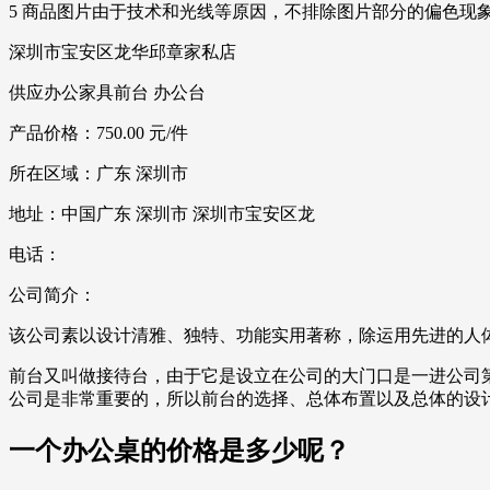
5 商品图片由于技术和光线等原因，不排除图片部分的偏色现
深圳市宝安区龙华邱章家私店
供应办公家具前台 办公台
产品价格：750.00 元/件
所在区域：广东 深圳市
地址：中国广东 深圳市 深圳市宝安区龙
电话：
公司简介：
该公司素以设计清雅、独特、功能实用著称，除运用先进的人
前台又叫做接待台，由于它是设立在公司的大门口是一进公司
公司是非常重要的，所以前台的选择、总体布置以及总体的设
一个办公桌的价格是多少呢？