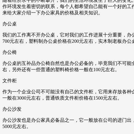
随着经济水平的不断攀升，我们的生活环境发生了巨大的变化
作环境发生着密切的联系，每个人都希望自己能有一个好的工
来给大家介绍一下办公家具的价格及相关知识。
办公桌
我们的工作离不开办公桌，它对我们的工作进展十分重要，办
700元左右，塑料制办公桌价格在200元左右，实木制老板办公
办公椅
办公桌的互补品办公椅自然也是办公必备的，毕竟我们不可能全
右，另外还有一些普通的塑料椅价格一般在100元左右。
文件柜
作为一个企业公司不可能没有自己的文件柜，它用来存放各种
一般在3000元左右，普通铁质文件柜价格在1500元左右。
办公沙发
办公沙发也是办公家具必备品之一，它一般放在公司的进门出，
5000元左右。