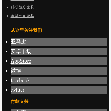
科研院所家具
金融公司家具
从这里关注我们
亚马逊
安卓市场
AppStore
微博
facebook
twitter
付款支持