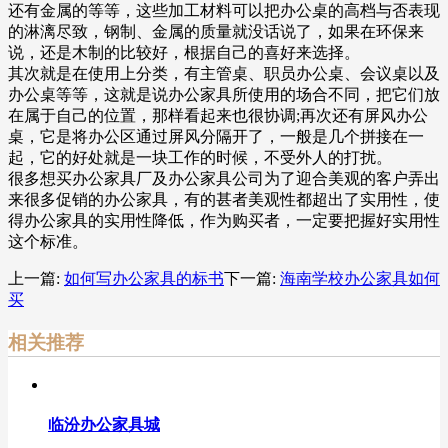
还有金属的等等，这些加工材料可以把办公桌的高档与否表现
的淋漓尽致，钢制、金属的质量就没话说了，如果在环保来
说，还是木制的比较好，根据自己的喜好来选择。
其次就是在使用上分类，有主管桌、职员办公桌、会议桌以及
办公桌等等，这就是说办公家具所使用的场合不同，把它们放
在属于自己的位置，那样看起来也很协调;再次还有屏风办公
桌，它是将办公区通过屏风分隔开了，一般是几个拼接在一
起，它的好处就是一块工作的时候，不受外人的打扰。
很多想买办公家具厂及办公家具公司为了迎合美观的客户弄出
来很多促销的办公家具，有的甚者美观性都超出了实用性，使
得办公家具的实用性降低，作为购买者，一定要把握好实用性
这个标准。
上一篇:
如何写办公家具的标书
下一篇:
海南学校办公家具如何
买
相关推荐
临汾办公家具城