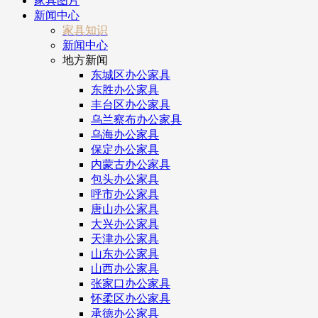
家具图片
新闻中心
家具知识
新闻中心
地方新闻
东城区办公家具
东胜办公家具
丰台区办公家具
乌兰察布办公家具
乌海办公家具
保定办公家具
内蒙古办公家具
包头办公家具
呼市办公家具
唐山办公家具
大兴办公家具
天津办公家具
山东办公家具
山西办公家具
张家口办公家具
怀柔区办公家具
承德办公家具