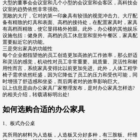
大型的董事会会议室和几个小型的会议室和会客区，高科技会
议室的趋势依然非常强劲。
宽敞的大厅，它对的第一印象具有较强的视觉冲击力。大厅配
备有精致的灯具和表面、高档的接待处，在配置家具时，家具
有高档而精致，使它显得格外抢眼。此外，办公楼的其他娱乐
设施包括：健身房、高档的员工休息室和室外午餐区，家具配
置要贴近它的功能。
三是突出家具的功能性
每个企业都指望他的员工创造更加高效的工作效率，那么舒适
和灵活的感觉，机动性对员工非常重要。就质量、灵活性和耐
用性而言，系统家具变得比以前更加先进。此外，人体工程学
椅子需求依然旺盛，因为它降低了员工的压力和受伤可能，同
时增强了舒适感和坐姿，而后两者对的效率影响巨大。
以上信息是由办公家具厂家整理发布，是对办公家具怎样选?
的相关介绍，转载请标明出处!
如何选购合适的办公家具
1、板式办公桌
其所用的材料为人造板，人造板又分好多种，有三胺板、纤维