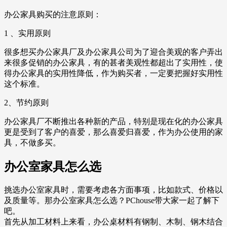
办公家具购买的注意原则：
1 、实用原则
很多想买办公家具厂及办公家具公司为了迎合美观的客户弄出
来很多促销的办公家具，有的甚者美观性都超出了实用性，使
得办公家具的实用性降低，作为购买者，一定要把握好实用性
这个标准。
2、节约原则
办公家具厂不断推出各种新的产品，特别是现在化的办公家具
更是受到了客户的喜爱，那么喜爱归喜爱，作为办公使用的家
具，不做多买。
办公室家具怎么选
挑选办公室家具时，需要考虑各方面事项，比如款式、价格以
及质量等。那办公室家具怎么选？PChouse带大家一起了解下
吧。
首先从加工材料上来看，办公桌材料有钢制、木制、钢木结合