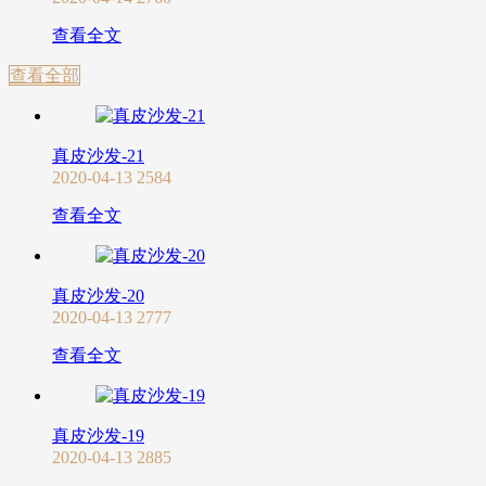
查看全文
查看全部
真皮沙发-21
2020-04-13
2584
查看全文
真皮沙发-20
2020-04-13
2777
查看全文
真皮沙发-19
2020-04-13
2885