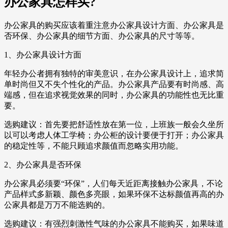
办公家具怎样买?
办公家具的购买应该着重注意办公家具设计方面、办公家具是
否环保、办公家具的细节方面、办公家具的尺寸等等。
1、办公家具设计方面
年轻办公者拥有独特的审美意识，在办公家具设计上，追求简
单时尚但又不失个性化的产品。办公家具产品要有时尚感、高
端感，但在追求视觉效果的同时，办公家具的功能性也无比重
要。
选购建议：首先要把舒适性放在第一位，上班族一般会久坐所
以可以考虑人体工学椅；办公柜的设计要便于打开；办公家具
的稳定性等，不能只顾追求颜值而忽略实用功能。
2、办公家具是否环保
办公家具必须要“环保”，人们每天近距离接触办公家具，不论
产品样式多新颖、颜色多亮眼，如果环保不达标颜值再高的办
公家具都是万万不能选购的。
选购建议：有强烈刺激性气味的办公家具不能购买，如果味道