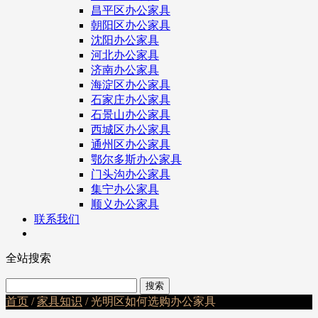
昌平区办公家具
朝阳区办公家具
沈阳办公家具
河北办公家具
济南办公家具
海淀区办公家具
石家庄办公家具
石景山办公家具
西城区办公家具
通州区办公家具
鄂尔多斯办公家具
门头沟办公家具
集宁办公家具
顺义办公家具
联系我们
全站搜索
首页
/
家具知识
/ 光明区如何选购办公家具