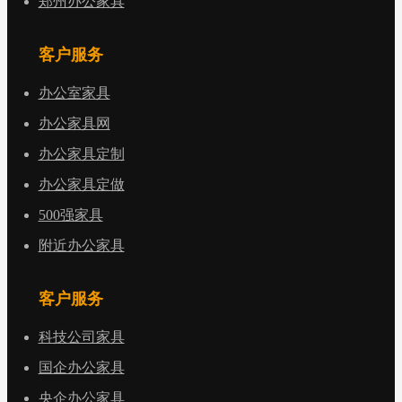
郑州办公家具
客户服务
办公室家具
办公家具网
办公家具定制
办公家具定做
500强家具
附近办公家具
客户服务
科技公司家具
国企办公家具
央企办公家具