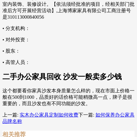
室内装饰、装修设计。【依法须经批准的项目，经相关部门批
准后方可开展经营活动】,上海博家家具有限公司工商注册号
是310113000840056
• 分支机构：
• 对外投资：
• 股东：
• 高管人员：
二手办公家具回收 沙发一般卖多少钱
这个都要看你家具沙发本身质量怎么样的，现在市面上价格一
般在500到1000，品质好的话价格可能稍微高一点，牌子是很
重要的，而且沙发也有不同功能的沙发。
上一篇:
实木办公家具定制如何收费
下一篇:
如何保养办公家具
品牌名称
相关推荐