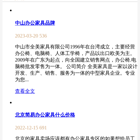
中山办公家具品牌
2023-03-20
536
中山市全美家具有限公司1996年在台湾成立，主要经营
办公椅、电脑椅、人体工学椅，产品以出口欧美为主。
2009年在广东为起点，向全国建立销售网点，办公椅.电
脑椅批发零售为一体。 公司简介 全美家具是一家以设计
开发、生产、销售、服务为一体的中型家具企业。专业
为您...
查看全文
北京简易办公家具什么价格
2022-12-15
691
北京的家具卖场应该都有办公家具专区的如果想给员工