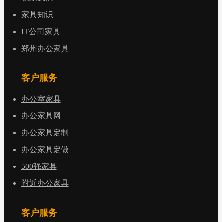
家具知识
IT公司家具
郑州办公家具
客户服务
办公室家具
办公家具网
办公家具定制
办公家具定做
500强家具
附近办公家具
客户服务