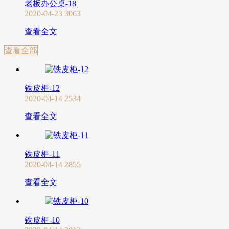
老板办公桌-18
2020-04-23
3063
查看全文
查看全部
铁皮柜-12
2020-04-14
2534
查看全文
铁皮柜-11
2020-04-14
2855
查看全文
铁皮柜-10