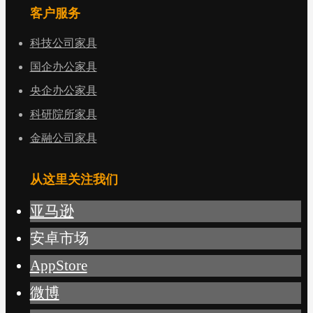
客户服务
科技公司家具
国企办公家具
央企办公家具
科研院所家具
金融公司家具
从这里关注我们
亚马逊
安卓市场
AppStore
微博