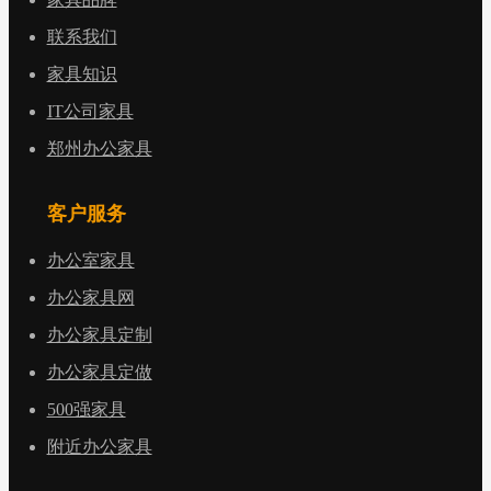
联系我们
家具知识
IT公司家具
郑州办公家具
客户服务
办公室家具
办公家具网
办公家具定制
办公家具定做
500强家具
附近办公家具