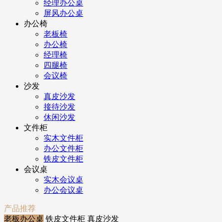
经理办公桌
屏风办公桌
办公椅
老板椅
办公椅
经理椅
四腿椅
会议椅
沙发
真皮沙发
接待沙发
休闲沙发
文件柜
实木文件柜
办公文件柜
铁皮文件柜
会议桌
实木会议桌
办公会议桌
产品推荐
老板办公桌
铁皮文件柜
真皮沙发