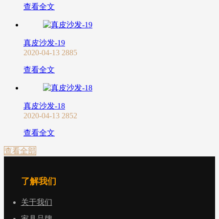
查看全文
真皮沙发-19
2020-04-13
2885
查看全文
真皮沙发-18
2020-04-13
2852
查看全文
查看全部
了解我们
关于我们
家具品牌