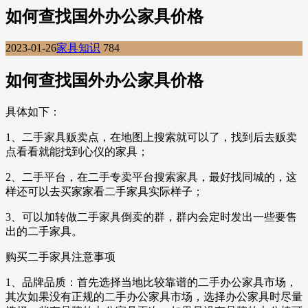
如何查找国外办公家具价格
2023-01-26
家具知识
784
如何查找国外办公家具价格
具体如下：
1、二手家具贩卖点，在地图上搜索就可以了，找到后去贩卖
点看看就能找到心仪的家具；
2、二手平台，在二手专卖平台搜索家具，最好找同城的，这
样还可以去买家家看二手家具实际样子；
3、可以加转做二手家具倒卖的群，群内会定时发出一些要售
出的二手家具。
购买二手家具注意事项
1、品牌品质：首先选择当地比较靠谱的二手办公家具市场，
其次如果没有正规的二手办公家具市场，选择办公家具时尽量