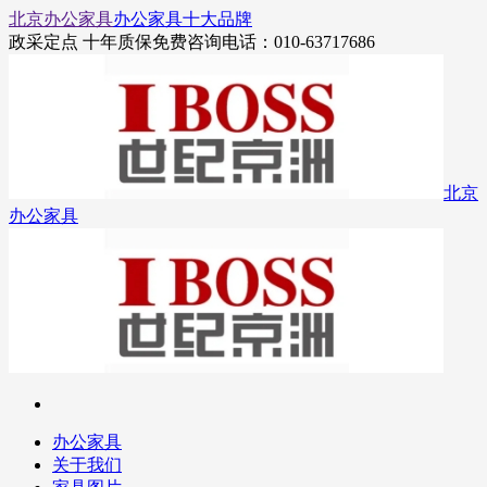
北京办公家具
办公家具十大品牌
政采定点 十年质保
免费咨询电话：010-63717686
北京
办公家具
办公家具
关于我们