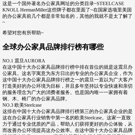
这是一个国外著名办公家具网址的分类目录~STEELCASE
KNOLL HermanMiller这些牌子都在里面了~在国家选项里美国
的办公家具前几个都是非常知名的，其他的我就不是太了解了
~
希望对您有所帮助~
全球办公家具品牌排行榜有哪些
NO.1 震旦AURORA
在这中国十大办公家具品牌排行榜中排在首位的就是这震旦办
公家具。这名字寓意为东方日出的专业的办公家具企业，作为
这中国十大办公家具品牌排行榜之一的震旦一直以为广大客户
打造美好的办公环境为目标，并且多年坚持以专业快速和亲切
的服务理念为广大的消费者服务。也是国内唯一一家拥有着
钢、木、椅厂的办公家具品牌。
NO.3 欧美Steelcase
这排在中国十大办公家具品牌排行榜第三的办公家具企业的是
这在办公家具行业销售中第一名的欧美Steelcase。这家一直致
力于通过专业优质的产品，帮助人们获得更好的办公体验，从
而改善办公环境提高这办公效率。在这中国十大办公家具品牌