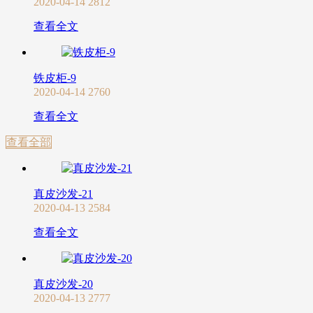
2020-04-14
2812
查看全文
铁皮柜-9
2020-04-14
2760
查看全文
查看全部
真皮沙发-21
2020-04-13
2584
查看全文
真皮沙发-20
2020-04-13
2777