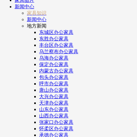
家具图片
新闻中心
家具知识
新闻中心
地方新闻
东城区办公家具
东胜办公家具
丰台区办公家具
乌兰察布办公家具
乌海办公家具
保定办公家具
内蒙古办公家具
包头办公家具
呼市办公家具
唐山办公家具
大兴办公家具
天津办公家具
山东办公家具
山西办公家具
张家口办公家具
怀柔区办公家具
承德办公家具