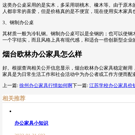
这类办公桌采用的是实木，多采用胡桃木、橡木等。由于原木
人都非常的喜爱，但是价格真的是不便宜，现在使用实木家具
3、钢制办公桌
其材质一般为冷轧钢。钢制办公桌可以是全钢的；也可以使钢
一个字结实，而且风格上具有现代感，和适合一些创新型企业
烟台欧林办公家具怎么样
好。根据查询相关公开信息显示，烟台欧林办公家具稳定耐用
家具是为日常生活工作和社会活动中为办公者或工作方便而配
上一篇:
徐州办公家具行情如何啊
下一篇:
江苏学校办公家具价
相关推荐
办公家具小知识