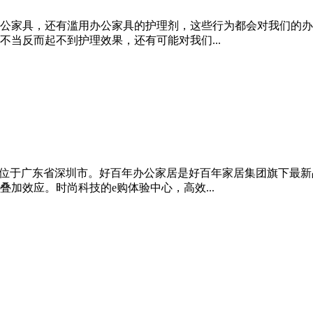
公家具，还有滥用办公家具的护理剂，这些行为都会对我们的办
当反而起不到护理效果，还有可能对我们...
，位于广东省深圳市。好百年办公家居是好百年家居集团旗下最
加效应。时尚科技的e购体验中心，高效...