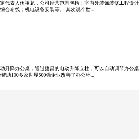
立。法定代表人伍祖龙，公司经营范围包括：室内外装饰装修工程
合布线；机电设备安装等。 其次说个世...
动升降办公桌，通过捷昌的电动升降立柱，可以自动调节办公桌
100多家世界500强企业改善了办公环...