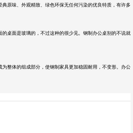
经典原味、外观精致、绿色环保无任何污染的优良特质，有许多
面的桌面是玻璃的，不过这种的很少见。钢制办公桌别的不说就
成为整体的组成部分，使钢制家具更加稳固耐用，不变形。办公