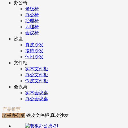
办公椅
老板椅
办公椅
经理椅
四腿椅
会议椅
沙发
真皮沙发
接待沙发
休闲沙发
文件柜
实木文件柜
办公文件柜
铁皮文件柜
会议桌
实木会议桌
办公会议桌
产品推荐
老板办公桌
铁皮文件柜
真皮沙发