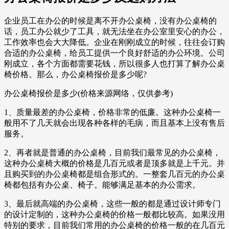
企业员工在办公的时候是离不开办公桌椅，没有办公桌椅的
话，员工办公就少了工具，就无法坐在办公室里安心的办公，
工作效率也会大大降低。企业在刚刚成立的时候，往往会订购
合适的办公桌椅，给员工提供一个良好舒适的办公环境。公司
刚成立，各个方面都需要花钱，所以很多人也打算了解办公桌
椅价格。那么，办公桌椅报价是多少呢?
办公桌椅报价是多少(价格来源网络，仅供参考)
1、质量最差的办公桌椅，价格非常的低廉。这种办公桌椅一
般用不了几天就会出现各种各样的毛病，而且基本上没有售后
服务。
2、再者就是普通的办公桌椅，目前我们最常见的办公桌椅，
这种办公桌椅大概的价格是几百元或者是顶多就是上千元。并
且购买到的办公桌椅都是组合形式的。一整套几百元的办公桌
椅都包括有办公桌、椅子。能够满足基本的办公需求。
3、最后就高端的办公桌椅，这些一般的都是通过设计师专门
的设计定制的，这种办公桌椅的价格一般都比较高。如果没用
特别的要求，目前我们常用的办公桌椅的价格一般的在几百元