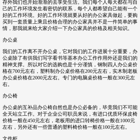
存外我们也开始渐渐的去享受生活。我们每个人每天都在与自
己的工作环境发生着密切的联系，每个人都希望自己能有一个
好的工作环境。好的工作环境就要从好的办公家具做起，要购
买到一套质量上乘且价格合理的办公家具并不是一件简单的事
情，那我就来给大家介绍一下办公家具的价格及相关知识。
办公桌
我们的工作离不开办公桌，它对我们的工作进展十分重要，办
公桌除了有供我们写字看书等基本办公工作作用外还是我们的
精神支撑。所以对它的选购也是十分谨慎，钢制四人办公桌价
格在700元左右，塑料制办公桌价格在200元左右，实木制老板
办公桌价格在2000元左右。专门的电脑桌价格一般在300元左
右。
办公椅
办公桌的互补品办公椅自然也是办公必备的，毕竟我们不可能
全天站立工作。对于企业公司职员来说，有进口优质环保皮椅
价格一般在450元左右，老板用的进口转椅价格一般在1000元
左右，另外还有一些普通的塑料椅价格一般在100元左右。
文件柜