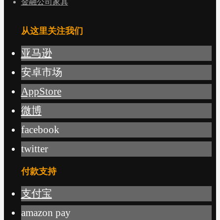
金融公司家具
从这里关注我们
亚马逊
安卓市场
AppStore
微博
facebook
twitter
付款支持
支付宝
amazon pay