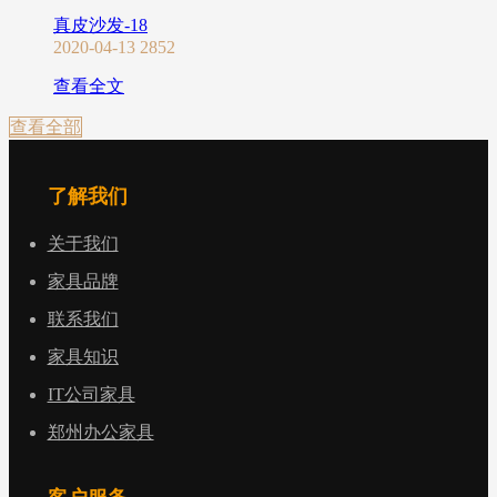
真皮沙发-18
2020-04-13
2852
查看全文
查看全部
了解我们
关于我们
家具品牌
联系我们
家具知识
IT公司家具
郑州办公家具