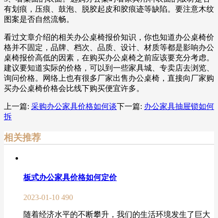
有划痕，压痕、鼓泡、脱胶起皮和胶痕迹等缺陷。要注意木纹
图案是否自然流畅。
看过文章介绍的相关办公桌椅报价知识，你也知道办公桌椅价
格并不固定，品牌、档次、品质、设计、材质等都是影响办公
桌椅报价高低的因素，在购买办公桌椅之前应该要充分考虑。
建议要知道实际的价格，可以到一些家具城、专卖店去浏览、
询问价格。网络上也有很多厂家出售办公桌椅，直接向厂家购
买办公桌椅价格会比线下购买便宜许多。
上一篇:
采购办公家具价格如何谈
下一篇:
办公家具抽屉锁如何
拆
相关推荐
板式办公家具价格如何定价
2023-01-10
490
随着经济水平的不断攀升，我们的生活环境发生了巨大