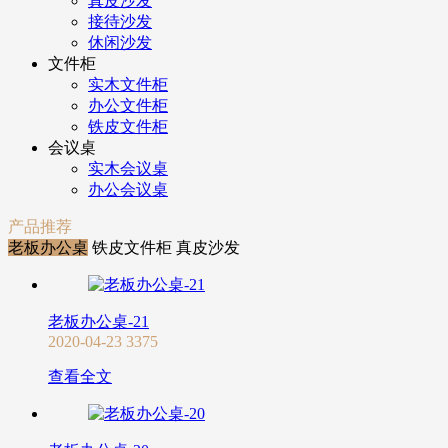
真皮沙发
接待沙发
休闲沙发
文件柜
实木文件柜
办公文件柜
铁皮文件柜
会议桌
实木会议桌
办公会议桌
产品推荐
老板办公桌
铁皮文件柜
真皮沙发
老板办公桌-21
2020-04-23
3375
查看全文