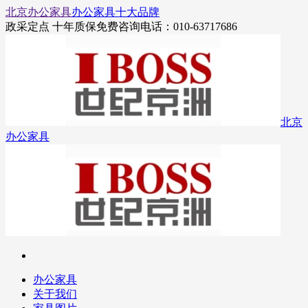
北京办公家具
办公家具十大品牌
政采定点 十年质保
免费咨询电话：010-63717686
北京
办公家具
办公家具
关于我们