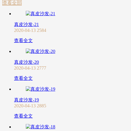
查看全部
真皮沙发-21
2020-04-13
2584
查看全文
真皮沙发-20
2020-04-13
2777
查看全文
真皮沙发-19
2020-04-13
2885
查看全文