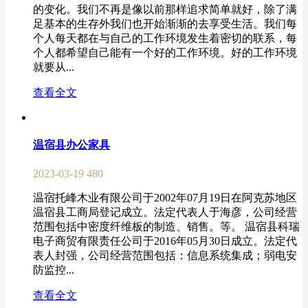
的变化。我们不再是像以前那样追求简单就好，除了满
足基本的生存外我们也开始渐渐的去享受生活。我们每
个人每天都在与自己的工作环境发生着密切的联系，每
个人都希望自己能有一个好的工作环境。好的工作环境
就要从...
查看全文
温宿县办公家具
2023-03-19
480
温宿托峰木业有限公司于2002年07月19日在阿克苏地区
温宿县工商局登记成立。法定代表人于海彦，公司经营
范围包括中密度纤维板的制造、销售。等。 温宿县科瑞
电子商贸有限责任公司于2016年05月30日成立。法定代
表人封强，公司经营范围包括：信息系统集成；弱电安
防监控...
查看全文