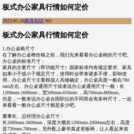
板式办公家具行情如何定价
2023-01-26
家具知识
561
板式办公家具行情如何定价
1.办公桌椅尺寸
在了解办公桌椅价格之前，我们先来看看办公桌椅的尺寸吧。
办公桌的标准尺寸：
家具的主要尺寸（即功能尺寸）国家标准均有规定要求。家具
如果小于或小于规定尺寸，使用时会带来诸多不便，影响使
用。办公桌尺寸主要根据人高矮确定，办公桌高度一般在780
mm左右。办公桌通用尺寸或者说办公桌通用尺寸一般：长
1200mm-1600mm，宽500mm-650mm ，高700mm-800mm。
但是，一般来说办公桌会因职位的不同而会有多种尺寸，一起
来看看一般办公桌尺寸都是多少吧。
董事长、总经理办公桌尺寸：
长2600mm-3600mm，深度大概在1200mm-2000mm左右，高度
是750mm-780mm，另外配上豪华真皮老板椅，让人看起来就