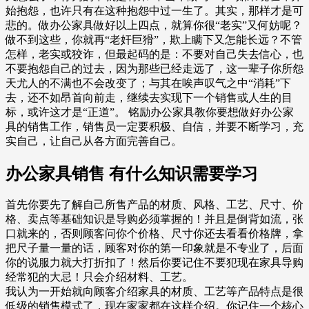
始抱怨，也许只有在这种抱怨中过一生了。其实，那样才是可
悲的。做办公家具做好以上四点，就算你很“老实”又何妨呢？
做不到这些，你就再“老奸巨猾”，欺上瞒下又怎能长远？不管
怎样，老实或狡诈，但最起码的是：不要对自己失去信心，也
不要抱怨自己的过去，因为那些已经走远了，这一辈子你所怨
天尤人的不满也不会改变了；与其在唉声叹气之中“消耗”下
去，还不如昂首向前走，继续去实现下一个销售或人生的目
标，或许这才是“正道”。 铭励办公家具教你要想做好办公家
具的销售工作，销售员一定要积极、自信，并要不断学习，充
实自己，让自己从各方面完善自己。
办公家具销售 有什么知识需要学习
首先你要先了解自己所售产品的材质、风格、工艺、尺寸、价
格、卖点等基础知识是导购必须掌握的！并且是倒背如流，张
口就来的，否则顾客问你个价格、尺寸你还去看看价格牌，拿
把尺子量一量的话，顾客对你的第一印象就是不专业了，后面
你的说服力就大打折扣了！然后你要记住不要犯现在家具导购
经常犯的大忌！只会介绍材料、工艺。
我认为一开始就向顾客介绍家具的材质、工艺等产品特点是很
低级的销售模式了，现在家家都在这样介绍。你记住一个核心