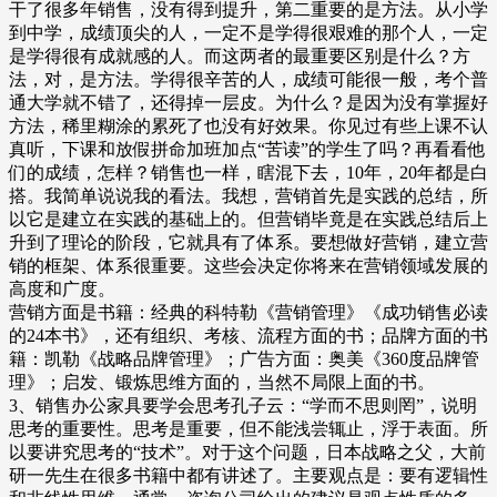
干了很多年销售，没有得到提升，第二重要的是方法。从小学
到中学，成绩顶尖的人，一定不是学得很艰难的那个人，一定
是学得很有成就感的人。而这两者的最重要区别是什么？方
法，对，是方法。学得很辛苦的人，成绩可能很一般，考个普
通大学就不错了，还得掉一层皮。为什么？是因为没有掌握好
方法，稀里糊涂的累死了也没有好效果。你见过有些上课不认
真听，下课和放假拼命加班加点“苦读”的学生了吗？再看看他
们的成绩，怎样？销售也一样，瞎混下去，10年，20年都是白
搭。我简单说说我的看法。我想，营销首先是实践的总结，所
以它是建立在实践的基础上的。但营销毕竟是在实践总结后上
升到了理论的阶段，它就具有了体系。要想做好营销，建立营
销的框架、体系很重要。这些会决定你将来在营销领域发展的
高度和广度。
营销方面是书籍：经典的科特勒《营销管理》《成功销售必读
的24本书》，还有组织、考核、流程方面的书；品牌方面的书
籍：凯勒《战略品牌管理》；广告方面：奥美《360度品牌管
理》；启发、锻炼思维方面的，当然不局限上面的书。
3、销售办公家具要学会思考孔子云：“学而不思则罔”，说明
思考的重要性。思考是重要，但不能浅尝辄止，浮于表面。所
以要讲究思考的“技术”。对于这个问题，日本战略之父，大前
研一先生在很多书籍中都有讲述了。主要观点是：要有逻辑性