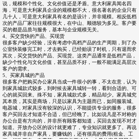
说，规模和个性化、文化价值还是矛盾。意大利家具闻名四
海，可是意大利家具企业的规模都不大，很名著名的企业只有
几十人，可是意大利家具有名的是设计，并非规模。相反低档
次的产品厂家往往规模很大，在中山、顺德较为多见。客户要
买的都是品质与服务，基本与企业规模无关。
4、买交货快的产品、买现货
很多客户缺少经验，没有考虑中高档产品的生产周期，到了办
公室快装修完工时，才去购买，已经贻误了时机，只有退而求
其次，买交货快的产品、买现货。这类产品通常是低档产品，
缺少个性化与文化价值，甚至品质不好，一般不能满足高层次
客户的需求。
5、买家具城的产品
很多客户把购买办公家具当成一件很小的事，不太在意，认为
到家具城款式较多，到时候去家具城转一转，看到合适的、可
心的就买回来。殊不知，家具城款式多，精品却少。家具城究
其本质，其实是商场，只是以家具为主题而已，如同服装城、
电器城，对家具没有较深的认识，不能提供专业的服务，很多
客户买回去才知道不合适，但已经晚了。比如说凡是不对称的
办公台是有方向的，并非所有顾客都知道，买回去发现不对才
知道。开放办公区的设计就更难了，专业知识就更多了。再说
家具城并非自产家具，要赚钱的，还有很高的费用(租金、工