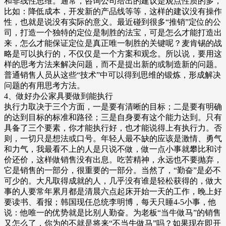
和非线性思维。通常，咨询公司给出的建议是观点性质的多，
比如：降低成本，开发新的产品线等等，这样的建议没有操作
性，也就是说没有实际的意义。最近碰到很多“推销”定位的公
司，打造一个独特的定位是制胜的法宝，可是怎么才能打造出
来，怎么才能保证定位是真正唯一制胜的关键呢？麦肯锡的战
略是可以执行的，不仅仅是一个方案和观念。所以说，要用这
样的思考方法来解决问题，而不是提出新的或制造新的问题。
普通销售人员从这些“技术”中可以得到思维的锻炼，形成解决
问题的有用思考方法。
4、做好办公家具要做到能执行
执行力取决于三个方面，一是要有清晰的目标；二是要有明确
的达到目标的标准和路径；三是自身要有这个能力达到。只有
具备了三个要素，你才能执行好，也才能说得上有执行力。否
则，一切只是想法或口号。年轻人最不缺的应该是激情、勇气
和力气，我最看不上的人是只说不做，做一点小事就攀比和讨
价还价，这样做销售没有出息。吃苦精神，永远也不要抛弃，
它是销售的一部分，很重要的一部分。当然了，“勤奋”是必不
可少的。大凡取得成就的人，几乎没有谁是轻松获得的，做大
事的人要常年累月都是清晨六点起床开始一天的工作，晚上好
要读书、看报；韩国现任总统李明博，每天只睡4-5小事，他
说：他唯一的优势就是比别人勤奋。为老板“当牛做马”的销售
又怎么了，你为的不就是将来“不当牛做马”吗？如果现在即开