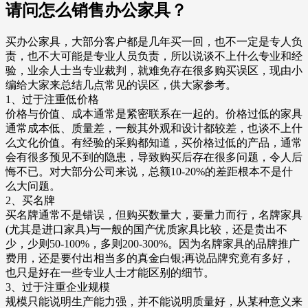
请问怎么销售办公家具？
买办公家具，大部分客户都是几年买一回，也不一定是专人负
责，也不大可能是专业人员负责，所以说谈不上什么专业和经
验，业余人士当专业裁判，就难免存在很多购买误区，现由小
编给大家来总结几点常见的误区，供大家参考。
1、过于注重低价格
价格与价值、成本通常是紧密联系在一起的。价格过低的家具
通常成本低、质量差，一般其外观和设计都较差，也谈不上什
么文化价值。有经验的采购都知道，买价格过低的产品，通常
会有很多预见不到的隐患，导致购买后存在很多问题，令人后
悔不已。对大部分公司来说，总额10-20%的差距根本不是什
么大问题。
2、买名牌
买名牌通常不是错误，但购买数量大，要量力而行，名牌家具
(尤其是进口家具)与一般的国产优质家具比较，还是贵出不
少，少则50-100%，多则200-300%。因为名牌家具的品牌推广
费用，还是要付出相当多的真金白银;再说品牌究竟有多好，
也只是好在一些专业人士才能区别的细节。
3、过于注重企业规模
规模只能说明生产能力强，并不能说明质量好，从某种意义来