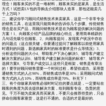
理念！顾客来买的不是一堆材料，顾客来买的是家具，是生活
方式！试想卖LV包的导购去介绍那块人造革，那包还能卖几
千上万吗？
二、建议你学习顾问式销售技术来卖家具，这是一个非常专业
的销售工具，在这里我只能简单的告诉你几个步骤。传统销售
理念是在买产品，而顾问销售技术是在为顾客提供解决问题的
方案！1、向顾客介绍产品品牌的核心特点，要用简单精辟的
几句话先吸引住顾客。2、向顾客提问，发现客户状况中存在
的问题点（这点很关键，你要通过提问了解顾客以前使用家具
时遇到的问题，新选购家具时的标准要求是什么等情况）3、
分析这些问题的大小4、帮助客户下决心解决5、辅导客户建立
解决方案的认识6、辅导客户建立解决问题的标准7、辅导客户
选择方案8、引导客户成交以上这些只是框架，销售是有章法
的！要学好顾问销售需要一个时间过程，希望你成功。采用普
通销售方式的人占90%，而销售成功率是30%；采用顾问式销
售方式的人占10%，而销售成功率是70%。补充下！
三、有个你做家具销售必须时时记住的要点就是，一定要站在
顾客的角度为其去提供解决方案，给到顾客专业、负责的意
见。千万不能为卖家具而买家具，不要只会推荐些贵的，只会
拼命往顾客家塞货，这是行不通的。合适的才是最好的.