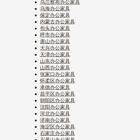
乌兰察布办公家具
乌海办公家具
保定办公家具
内蒙古办公家具
包头办公家具
呼市办公家具
唐山办公家具
大兴办公家具
天津办公家具
山东办公家具
山西办公家具
张家口办公家具
怀柔区办公家具
承德办公家具
昌平区办公家具
朝阳区办公家具
沈阳办公家具
河北办公家具
济南办公家具
海淀区办公家具
石家庄办公家具
石景山办公家具