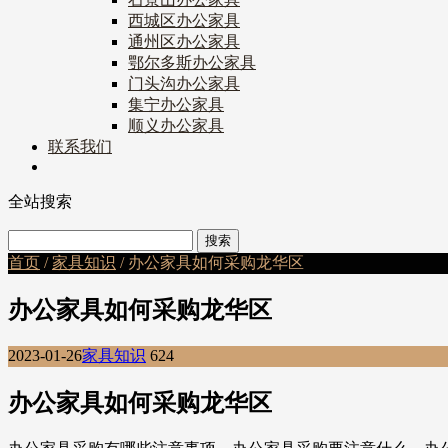
西城区办公家具
通州区办公家具
鄂尔多斯办公家具
门头沟办公家具
集宁办公家具
顺义办公家具
联系我们
全站搜索
首页
/
家具知识
/ 办公家具如何采购龙华区
办公家具如何采购龙华区
2023-01-26
家具知识
624
办公家具如何采购龙华区