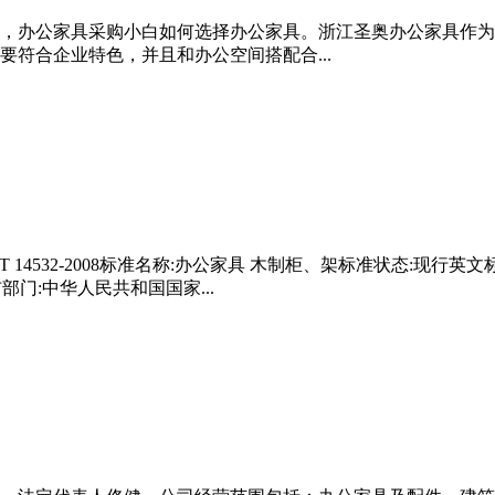
，办公家具采购小白如何选择办公家具。浙江圣奥办公家具作为
符合企业特色，并且和办公空间搭配合...
08标准名称:办公家具 木制柜、架标准状态:现行英文标题:Office furnit
-5-1颁布部门:中华人民共和国国家...