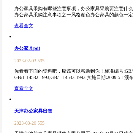
办公家具采购有哪些注意事项，办公家具采购要注意什么
办公家具采购注意事项之一风格颜色办公家具的颜色一定要
查看全文
办公家具pdf
2023-02-03
595
你看看下面的资料吧，应该可以帮助到你！标准编号:GB/T 14532-20
GB/T 14532-1993;GB/T 14533-1993 实施日期:2009
查看全文
天津办公家具出售
2023-03-20
555