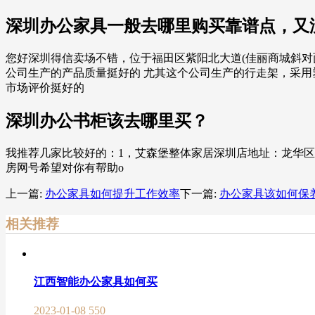
深圳办公家具一般去哪里购买靠谱点，又
您好深圳得信卖场不错，位于福田区紫阳北大道(佳丽商城斜对面)公
公司生产的产品质量挺好的 尤其这个公司生产的行走架，采用
市场评价挺好的
深圳办公书柜该去哪里买？
我推荐几家比较好的：1，艾森堡整体家居深圳店地址：龙华区龙
房网号希望对你有帮助o
上一篇:
办公家具如何提升工作效率
下一篇:
办公家具该如何保
相关推荐
江西智能办公家具如何买
2023-01-08
550