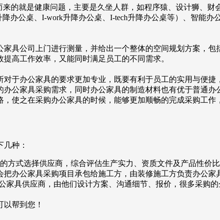
之而来的就是健康问题，主要是久坐人群，如程序猿、设计狮、财
办公桌、I-work升降办公桌、I-tech升降办公桌等）、智
公家具公司上门进行测量，并给出一个整体的空间规划方案，包
效提高工作效率，又能同时满足员工的不同需求。
所对于办公家具的要求更加专业，既要有利于员工的实用与便捷
的办公家具采购需求，同时办公家具的制造材料也有优于普通办
路，使之在采购办公家具的时候，能够更加顺畅的完成采购工作
下几种：
标的方式选择供应商，综合评估生产实力、资质文件及产品性价
会把办公家具采购项目承包给施工方，由装修施工方负责办公家
办公家具供应商，由他们设计方案、沟通细节、报价，很多采购
可以帮到您！