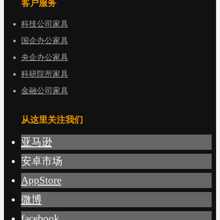
客户服务
科技公司家具
国企办公家具
央企办公家具
科研院所家具
金融公司家具
从这里关注我们
亚马逊
安卓市场
AppStore
微博
facebook