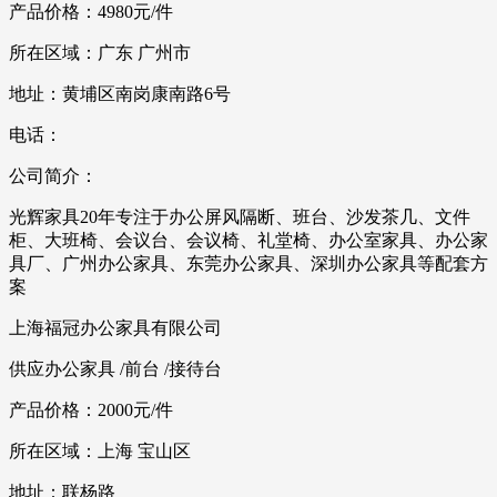
产品价格：4980元/件
所在区域：广东 广州市
地址：黄埔区南岗康南路6号
电话：
公司简介：
光辉家具20年专注于办公屏风隔断、班台、沙发茶几、文件
柜、大班椅、会议台、会议椅、礼堂椅、办公室家具、办公家
具厂、广州办公家具、东莞办公家具、深圳办公家具等配套方
案
上海福冠办公家具有限公司
供应办公家具 /前台 /接待台
产品价格：2000元/件
所在区域：上海 宝山区
地址：联杨路