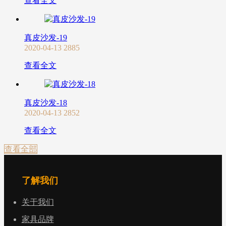
查看全文
真皮沙发-19
2020-04-13
2885
查看全文
真皮沙发-18
2020-04-13
2852
查看全文
查看全部
了解我们
关于我们
家具品牌