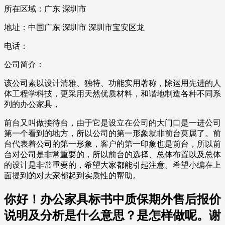
所在区域：广东 深圳市
地址：中国广东 深圳市 深圳市宝安区龙
电话：
公司简介：
该公司素以设计清雅、独特、功能实用著称，除运用先进的人
体工程学科技，更采用天然优质材料，和谐地制造各种不同系
列的办公家具，
前台又叫做接待台，由于它是设立在公司的大门口是一进公司
第一个看到的地方，所以公司的第一形象就非前台莫属了。前
台代表着公司的第一形象，客户的第一印象也是前台，所以前
台对公司是非常重要的，所以前台的选择、总体布置以及总体
的设计是非常重要的，希望大家都能引起注意。希望小编在上
面提到的对大家都起到实质性的帮助。
你好！办公家具标书中质保期外售后报价
说明及分析是什么意思？是怎样做呢。谢