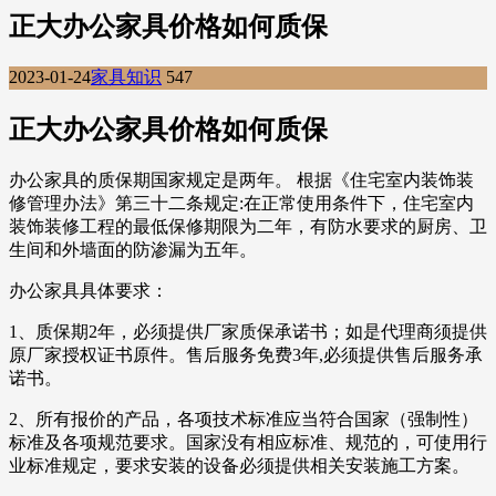
正大办公家具价格如何质保
2023-01-24
家具知识
547
正大办公家具价格如何质保
办公家具的质保期国家规定是两年。 根据《住宅室内装饰装
修管理办法》第三十二条规定:在正常使用条件下，住宅室内
装饰装修工程的最低保修期限为二年，有防水要求的厨房、卫
生间和外墙面的防渗漏为五年。
办公家具具体要求：
1、质保期2年，必须提供厂家质保承诺书；如是代理商须提供
原厂家授权证书原件。售后服务免费3年,必须提供售后服务承
诺书。
2、所有报价的产品，各项技术标准应当符合国家（强制性）
标准及各项规范要求。国家没有相应标准、规范的，可使用行
业标准规定，要求安装的设备必须提供相关安装施工方案。