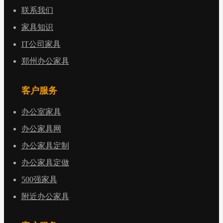
联系我们
家具知识
IT公司家具
郑州办公家具
客户服务
办公室家具
办公家具网
办公家具定制
办公家具定做
500强家具
附近办公家具