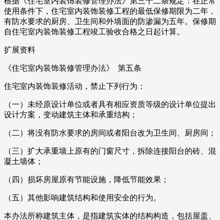
根据《住宅室内装饰装修管理办法》第三十二条规定：在正常
使用条件下，住宅室内装饰装修工程的最低保修期限为二年，
有防水要求的厨房、卫生间和外墙面的防渗漏为五年。保修期
自住宅室内装饰装修工程竣工验收合格之日起计算。
扩展资料
《住宅室内装饰装修管理办法》 第五条
住宅室内装饰装修活动，禁止下列行为：
（一）未经原设计单位或者具有相应资质等级的设计单位提出
设计方案，变动建筑主体和承重结构；
（二）将没有防水要求的房间或者阳台改为卫生间、厨房间；
（三）扩大承重墙上原有的门窗尺寸，拆除连接阳台的砖、混
凝土墙体；
（四）损坏房屋原有节能设施，降低节能效果；
（五）其他影响建筑结构和使用安全的行为。
本办法所称建筑主体，是指建筑实体的结构构造，包括屋盖、