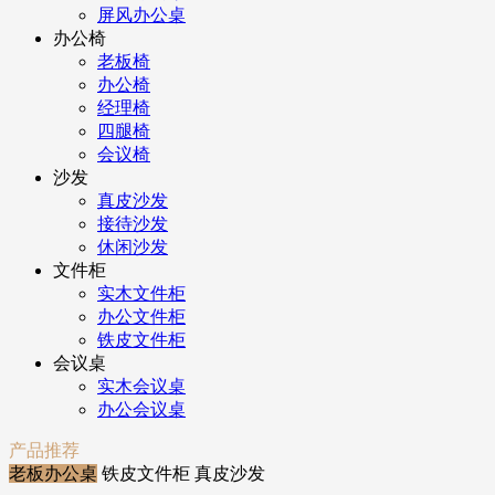
屏风办公桌
办公椅
老板椅
办公椅
经理椅
四腿椅
会议椅
沙发
真皮沙发
接待沙发
休闲沙发
文件柜
实木文件柜
办公文件柜
铁皮文件柜
会议桌
实木会议桌
办公会议桌
产品推荐
老板办公桌
铁皮文件柜
真皮沙发