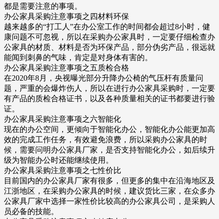
都是需要注意的事项。
办公家具采购注意事项之四材料环保
越来越多的“打工人”在办公室工作的时间都会超过8小时，健
康问题不可忽视，所以在采购办公家具时，一定要仔细检查办
公家具的材质、材料是否为环保产品，部分伪劣产品，很远就
能闻到刺鼻的气味，肯定是对身体有害的。
办公家具采购注意事项之五质检合格
在2020年8月，央视曝光部分升降办公椅的气压杆有质量问
题，严重的会爆炸伤人，所以在进行办公家具采购时，一定要
有产品的质检合格证书，以及各种质量相关的证书都要进行验
证。
办公家具采购注意事项之六智能化
现在的办公空间，更倾向于智能化办公，智能化办公能更加高
效的完成工作任务，有效避免浪费，所以采购办公家具的时
候，需要问明办公家具厂家，是否支持智能化办公，如后续升
级为智能办公时还能继续使用。
办公家具采购注意事项之七性价比
目前国内的办公家具厂家有很多，但更多的集中在沿海地区及
江浙地区，在采购办公家具的时候，建议货比三家，在众多办
公家具厂家中选择一家性价比较高的办公家具公司，是采购人
员必备的技能。