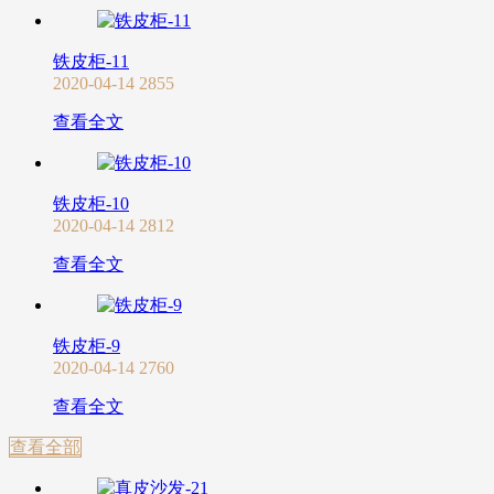
铁皮柜-11
2020-04-14
2855
查看全文
铁皮柜-10
2020-04-14
2812
查看全文
铁皮柜-9
2020-04-14
2760
查看全文
查看全部