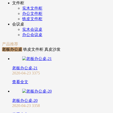
文件柜
实木文件柜
办公文件柜
铁皮文件柜
会议桌
实木会议桌
办公会议桌
产品推荐
老板办公桌
铁皮文件柜
真皮沙发
老板办公桌-21
2020-04-23
3375
查看全文
老板办公桌-20
2020-04-23
3358