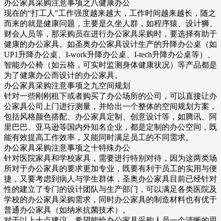
办公家具采购注意事项之八健康办公
现在的“打工人”工作强度越来越大，工作时间越来越长，随之
而来的就是健康问题，主要是久坐人群，如程序猿、设计狮、
财会人员等，那采购员在进行办公家具采购时，要选择有助于
健康的办公家具。如圣奥办公家具设计生产的升降办公桌（如
UP1升降办公桌、I-work升降办公桌、I-tech升降办公桌等）、
智能办公椅（如云格，可实时监测身体健康状况）等产品都是
为了健康办公而设计的办公家具。
办公家具采购注意事项之九空间规划
针对一些刚刚租下或者购买了办公场所的公司，可以直接让办
公家具公司上门进行测量，并给出一个整体的空间规划方案，
包括风格颜色搭配、办公家具定制、创意设计等，如腾讯、阿
里巴巴、亚马逊等国内外知名企业，都是定制的办公空间，既
能有效提高工作效率，又能同时满足员工的不同需求。
办公家具采购注意事项之十特殊办公
针对医院家具和学校家具，需要进行特别对待，因为这两类场
所对于办公家具的要求更加专业，既要有利于员工的实用与便
捷，又要考虑到病人与学生群体，圣奥办公家具目前已经针对
性的建立了专门的设计团队与生产部门，可以满足各类医院及
学校的办公家具采购需求，同时办公家具的制造材料也有优于
普通办公家具（如纳米抗菌技术）。
对于以上十点建议，希望能给办公家具采购人员一个清晰的思