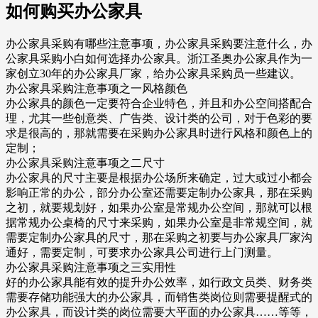
如何购买办公家具
办公家具采购有哪些注意事项，办公家具采购要注意什么，办
公家具采购小白如何选择办公家具。浙江圣奥办公家具作为一
家创立30年的办公家具厂家，给办公家具采购员一些建议。
办公家具采购注意事项之一风格颜色
办公家具的颜色一定要符合企业特色，并且和办公空间搭配合
理，尤其一些创意类、广告类、设计类的公司，对于色彩的要
求是很高的，那就需要在采购办公家具时进行风格和颜色上的
定制；
办公家具采购注意事项之二尺寸
办公家具的尺寸主要是根据办公场所来确定，过大或过小都会
影响正常的办公，部分办公室还需要定制办公家具，那在采购
之初，就要规划好，如果办公室是常规办公空间，那就可以根
据常规办公桌椅的尺寸来采购，如果办公室是非常规空间，就
需要定制办公家具的尺寸，那在采购之初要与办公家具厂家沟
通好，需要定制，可要求办公家具公司进行上门测量。
办公家具采购注意事项之三实用性
好的办公家具能有效的提升办公效率，如行政文员类、财务类
需要存储功能强大的办公家具，而销售类岗位则需要提醒式的
办公家具，而设计类的岗位需要大平面的办公家具……等等，