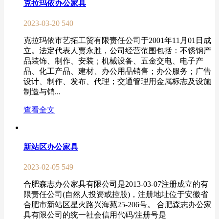
克拉玛依办公家具
2023-03-20
540
克拉玛依市艺拓工贸有限责任公司于2001年11月01日成
立。法定代表人贾永胜，公司经营范围包括：不锈钢产
品装饰、制作、安装；机械设备、五金交电、电子产
品、化工产品、建材、办公用品销售；办公服务；广告
设计、制作、发布、代理；交通管理用金属标志及设施
制造与销...
查看全文
新站区办公家具
2023-02-05
549
合肥森志办公家具有限公司是2013-03-07注册成立的有
限责任公司(自然人投资或控股)，注册地址位于安徽省
合肥市新站区星火路兴海苑25-206号。 合肥森志办公家
具有限公司的统一社会信用代码/注册号是