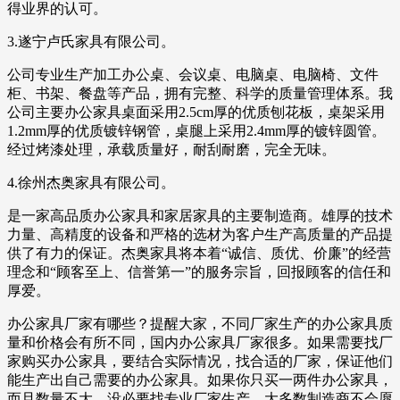
得业界的认可。
3.遂宁卢氏家具有限公司。
公司专业生产加工办公桌、会议桌、电脑桌、电脑椅、文件
柜、书架、餐盘等产品，拥有完整、科学的质量管理体系。我
公司主要办公家具桌面采用2.5cm厚的优质刨花板，桌架采用
1.2mm厚的优质镀锌钢管，桌腿上采用2.4mm厚的镀锌圆管。
经过烤漆处理，承载质量好，耐刮耐磨，完全无味。
4.徐州杰奥家具有限公司。
是一家高品质办公家具和家居家具的主要制造商。雄厚的技术
力量、高精度的设备和严格的选材为客户生产高质量的产品提
供了有力的保证。杰奥家具将本着“诚信、质优、价廉”的经营
理念和“顾客至上、信誉第一”的服务宗旨，回报顾客的信任和
厚爱。
办公家具厂家有哪些？提醒大家，不同厂家生产的办公家具质
量和价格会有所不同，国内办公家具厂家很多。如果需要找厂
家购买办公家具，要结合实际情况，找合适的厂家，保证他们
能生产出自己需要的办公家具。如果你只买一两件办公家具，
而且数量不大，没必要找专业厂家生产。大多数制造商不会愿