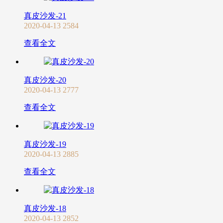
真皮沙发-21
2020-04-13
2584
查看全文
真皮沙发-20
2020-04-13
2777
查看全文
真皮沙发-19
2020-04-13
2885
查看全文
真皮沙发-18
2020-04-13
2852