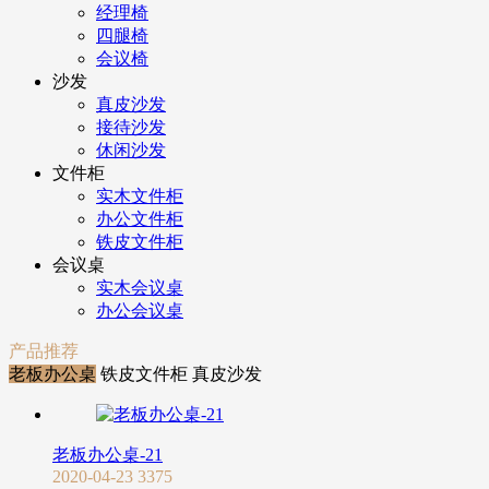
经理椅
四腿椅
会议椅
沙发
真皮沙发
接待沙发
休闲沙发
文件柜
实木文件柜
办公文件柜
铁皮文件柜
会议桌
实木会议桌
办公会议桌
产品推荐
老板办公桌
铁皮文件柜
真皮沙发
老板办公桌-21
2020-04-23
3375