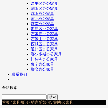
昌平区办公家具
朝阳区办公家具
沈阳办公家具
河北办公家具
济南办公家具
海淀区办公家具
石家庄办公家具
石景山办公家具
西城区办公家具
通州区办公家具
鄂尔多斯办公家具
门头沟办公家具
集宁办公家具
顺义办公家具
联系我们
全站搜索
首页
/
家具知识
/ 酷家乐如何定制办公家具