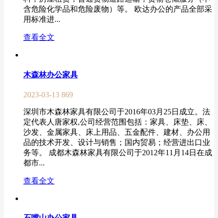
含危险化学品和危险废物）等。 欧达办公的产品全部采
用标准进...
查看全文
木森林办公家具
2023-03-13
869
深圳市木森林家具有限公司于2016年03月25日成立。法
定代表人唐家权,公司经营范围包括：家具、床垫、床、
沙发、金属家具、床上用品、五金配件、建材、办公用
品的技术开发、设计与销售；国内贸易；经营进出口业
务等。 成都木森林家具有限公司于2012年11月14日在成
都市...
查看全文
石嘴山办公家具