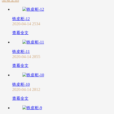
铁皮柜-12
2020-04-14
2534
查看全文
铁皮柜-11
2020-04-14
2855
查看全文
铁皮柜-10
2020-04-14
2812
查看全文