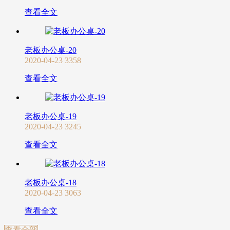
查看全文
老板办公桌-20
2020-04-23
3358
查看全文
老板办公桌-19
2020-04-23
3245
查看全文
老板办公桌-18
2020-04-23
3063
查看全文
查看全部