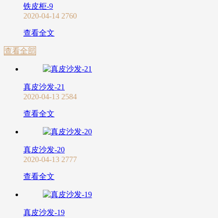
铁皮柜-9
2020-04-14
2760
查看全文
查看全部
真皮沙发-21
2020-04-13
2584
查看全文
真皮沙发-20
2020-04-13
2777
查看全文
真皮沙发-19