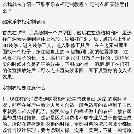
么我就来介绍一下酷家乐衣柜定制教程？ 定制衣柜 要注意什
么？
酷家乐衣柜定制教程
首先在 户型 工具绘制一个户型图，然后在左边结构 部件 里选
择门洞素材拖到墙体上添加，添加好门洞之后，点击右上角的
3D装修，进入装修工具。进入装修工具后，在左边素材库里
面找一个柜子，按住键盘上的ctrl键拖到门洞的位置添加，注
意要把柜子的长、宽、高和 门洞尺寸 修改为一样的，这样渲
染的时候才会是齐平的效果，下图找的是： 酒柜 柜子在门洞
的位置摆放好后，可以点击渲染效果图，看下设置好的嵌入式
效果。
定制衣柜要注意什么
1．现在有的消费者选购衣柜时经常忽视自己 房屋 的实际情
况，那些在展厅中看上去尺寸合适、颜色适度的衣柜到了自己
家就完全难以搭配了。按照杂志上的样式做出的衣柜，放在家
里却显得很拥挤。这都是因为消费者不够专业又过于自信造成
的。所以在选择定制衣柜的时候，全部材料的增加与减少都应
该符合设计原理，要考虑到支撑、实用、美观，不能一厢情愿