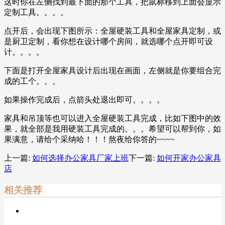
这时你在左侧找到最下面的那个工具，把鼠标移到上面会显示
定制工具。。。。
点开后，会出现下图所示：全屋硬装工具和全屋家具定制，或
是厨卫定制，看你想在设计哪个房间，就选哪个点开即可设
计。。。。
下面是打开全屋家具设计后出现在画面，左侧就是你要组合完
成的工个。。。
如果操作完成后，点箭头处退出即可。。。。
家具和吊顶等也可以进入全屋硬装工具完成，比如下图中的效
果，就全部是我用硬装工具完成的。。。希望可以帮到你，如
果满意，请给个采纳哈！！！熬夜给你答的~~~~
上一篇:
如何选择办公家具厂家上班
下一篇:
如何开家办公家具
店
相关推荐