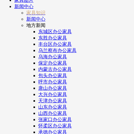
家具图片
新闻中心
家具知识
新闻中心
地方新闻
东城区办公家具
东胜办公家具
丰台区办公家具
乌兰察布办公家具
乌海办公家具
保定办公家具
内蒙古办公家具
包头办公家具
呼市办公家具
唐山办公家具
大兴办公家具
天津办公家具
山东办公家具
山西办公家具
张家口办公家具
怀柔区办公家具
承德办公家具