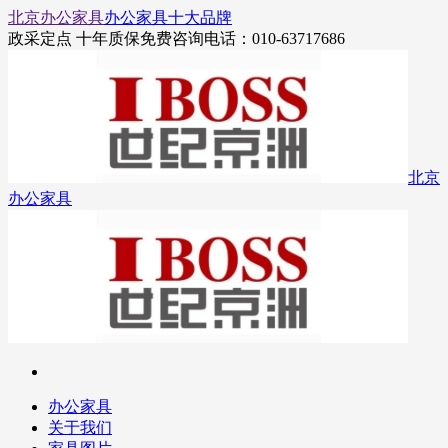
北京办公家具
办公家具十大品牌
政采定点 十年质保
免费咨询电话：010-63717686
北京
办公家具
办公家具
关于我们