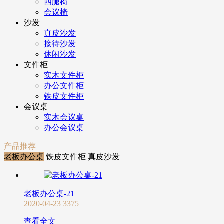
四腿椅
会议椅
沙发
真皮沙发
接待沙发
休闲沙发
文件柜
实木文件柜
办公文件柜
铁皮文件柜
会议桌
实木会议桌
办公会议桌
产品推荐
老板办公桌
铁皮文件柜
真皮沙发
老板办公桌-21
2020-04-23
3375
查看全文