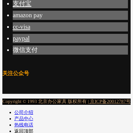
支付宝
amazon pay
cc-visa
paypal
微信支付
关注公众号
Copyright © 1993 北京办公家具 版权所有 |
京ICP备20012787号
公司介绍
产品中心
热线电话
返回顶部