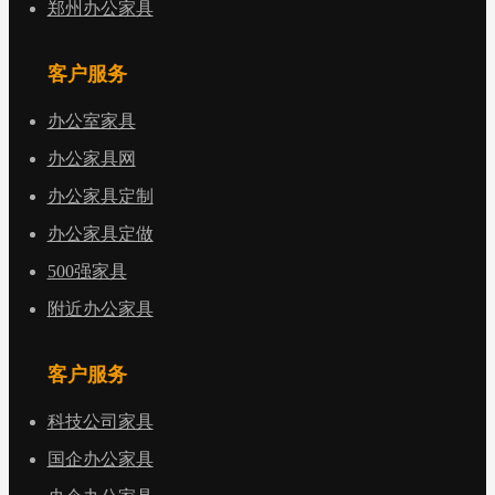
郑州办公家具
客户服务
办公室家具
办公家具网
办公家具定制
办公家具定做
500强家具
附近办公家具
客户服务
科技公司家具
国企办公家具