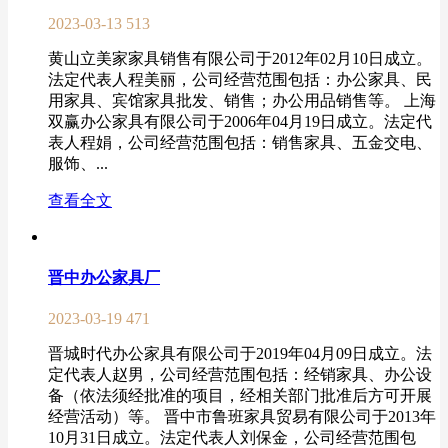
2023-03-13
513
黄山立美家家具销售有限公司于2012年02月10日成立。
法定代表人程美丽，公司经营范围包括：办公家具、民
用家具、宾馆家具批发、销售；办公用品销售等。 上海
双赢办公家具有限公司于2006年04月19日成立。法定代
表人程娟，公司经营范围包括：销售家具、五金交电、
服饰、...
查看全文
晋中办公家具厂
2023-03-19
471
晋城时代办公家具有限公司于2019年04月09日成立。法
定代表人赵男，公司经营范围包括：经销家具、办公设
备（依法须经批准的项目，经相关部门批准后方可开展
经营活动）等。 晋中市鲁班家具贸易有限公司于2013年
10月31日成立。法定代表人刘保金，公司经营范围包