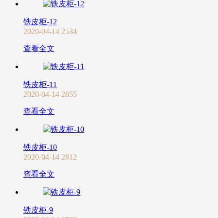
铁皮柜-12
2020-04-14
2534
查看全文
铁皮柜-11
2020-04-14
2855
查看全文
铁皮柜-10
2020-04-14
2812
查看全文
铁皮柜-9