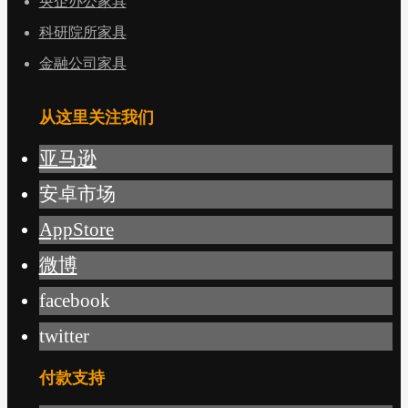
央企办公家具
科研院所家具
金融公司家具
从这里关注我们
亚马逊
安卓市场
AppStore
微博
facebook
twitter
付款支持